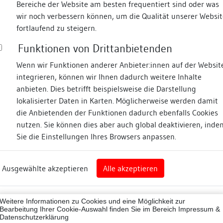
Bereiche der Website am besten frequentiert sind oder was
wir noch verbessern können, um die Qualität unserer Websit
Fotos
fortlaufend zu steigern.
Funktionen von Drittanbietenden
Zugeordnete Dokumenta
igasse
Wenn wir Funktionen anderer Anbieter:innen auf der Websit
integrieren, können wir Ihnen dadurch weitere Inhalte
Publikationen/hist. Qu
anbieten. Dies betrifft beispielsweise die Darstellung
lokalisierter Daten in Karten. Möglicherweise werden damit
die Anbietenden der Funktionen dadurch ebenfalls Cookies
nz
nutzen. Sie können dies aber auch global deaktivieren, inde
Beschreibung
Sie die Einstellungen Ihres Browsers anpassen.
rg
Umgebung, Lage:
Ausgewählte akzeptieren
Alle akzeptieren
nz (Landkreis)
Im Nord-Westen der Altsta
östlichen Seite der Konrad
43012
gelegen.
Weitere Informationen zu Cookies und eine Möglichkeit zur
Bearbeitung Ihrer Cookie-Auswahl finden Sie im Bereich
Impressum &
Lagedetail:
Datenschutzerklärung