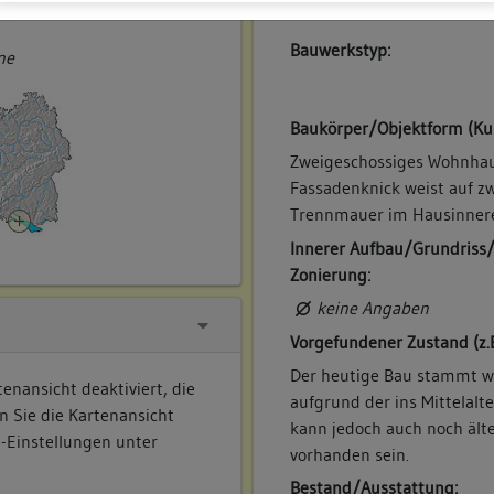
ner
Bauwerkstyp:
ne
Baukörper/Objektform (Ku
Zweigeschossiges Wohnhaus
Fassadenknick weist auf zw
Trennmauer im Hausinner
Innerer Aufbau/Grundriss
Zonierung:
keine Angaben
Vorgefundener Zustand (z.
Der heutige Bau stammt w
enansicht deaktiviert, die
aufgrund der ins Mittelal
n Sie die Kartenansicht
kann jedoch auch noch ält
e-Einstellungen unter
vorhanden sein.
Bestand/Ausstattung: