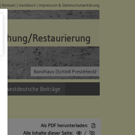
|
Kontakt
|
Handbuch
|
Impressum & Datenschutzerklärung
schung/Restaurierung
Bandhaus (Schloß Presteneck)
üdwestdeutsche Beiträge
Als PDF herunterladen:
Alle Inhalte dieser Seite:
/