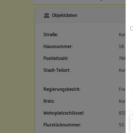
Objektdaten
Straße:
Konrad
Hausnummer:
18
Postleitzahl:
78462
Stadt-Teilort:
Konsta
Regierungsbezirk:
Freibu
Kreis:
Konsta
Wohnplatzschlüssel:
83350
Flurstücknummer:
55