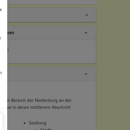
e
tionen
e
ellen
m
dt im Bereich der Niederburg an der
igasse in deren mittlerem Abschnitt
Siedlung
Stadt