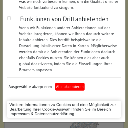
was wir noch verbessern können, um die Qualität unserer
Hausnummer:
15
Website fortlaufend zu steigern.
Funktionen von Drittanbietenden
Postleitzahl:
78462
Wenn wir Funktionen anderer Anbieter:innen auf der
Stadt-Teilort:
Konstanz
Website integrieren, können wir Ihnen dadurch weitere
Inhalte anbieten. Dies betrifft beispielsweise die
Regierungsbezirk:
Freiburg
Darstellung lokalisierter Daten in Karten. Möglicherweise
werden damit die Anbietenden der Funktionen dadurch
Kreis:
Konstanz (Landkreis)
ebenfalls Cookies nutzen. Sie können dies aber auch
global deaktivieren, indem Sie die Einstellungen Ihres
Wohnplatzschlüssel:
8335043012
Browsers anpassen.
Flurstücknummer:
72
Ausgewählte akzeptieren
Alle akzeptieren
Historischer Straßenname:
keiner
Historische Gebäudenummer:
keine
Weitere Informationen zu Cookies und eine Möglichkeit zur
Bearbeitung Ihrer Cookie-Auswahl finden Sie im Bereich
Lage des Wohnplatzes:
Impressum & Datenschutzerklärung