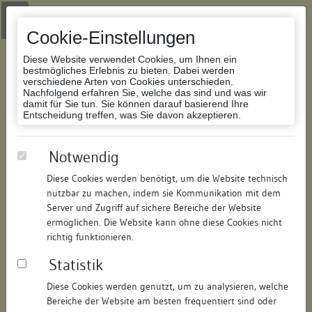
Zur Navigation springen
Zum Inhalt der Website springen
Login
|
Schriftgröße anpassen
|
Kontakt
|
Handbuch
|
Impressum
& Datenschutzerklärung
Cookie-Einstellungen
Diese Website verwendet Cookies, um Ihnen ein
bestmögliches Erlebnis zu bieten. Dabei werden
verschiedene Arten von Cookies unterschieden.
Nachfolgend erfahren Sie, welche das sind und was wir
Datenbank Bauforschung/Restaurierung
damit für Sie tun. Sie können darauf basierend Ihre
Entscheidung treffen, was Sie davon akzeptieren.
Haus zum weißen Lämmlein
Notwendig
Diese Cookies werden benötigt, um die Website technisch
ID:
321315059108
/
Datum:
09.07.2008
nutzbar zu machen, indem sie Kommunikation mit dem
Datenbestand:
Bauforschung
Server und Zugriff auf sichere Bereiche der Website
ermöglichen. Die Website kann ohne diese Cookies nicht
Als PDF herunterladen:
richtig funktionieren.
Alle Inhalte dieser Seite:
/
Statistik
Objektdaten
Diese Cookies werden genutzt, um zu analysieren, welche
Bereiche der Website am besten frequentiert sind oder
Straße:
Konradigasse