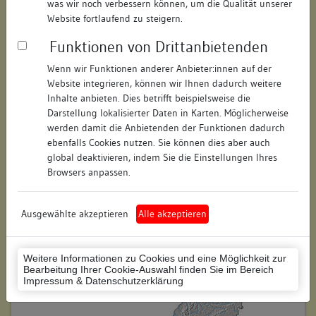
was wir noch verbessern können, um die Qualität unserer
Hausnummer:
15
Website fortlaufend zu steigern.
Funktionen von Drittanbietenden
Postleitzahl:
78462
Wenn wir Funktionen anderer Anbieter:innen auf der
Stadt-Teilort:
Konstanz
Website integrieren, können wir Ihnen dadurch weitere
Inhalte anbieten. Dies betrifft beispielsweise die
Regierungsbezirk:
Freiburg
Darstellung lokalisierter Daten in Karten. Möglicherweise
werden damit die Anbietenden der Funktionen dadurch
Kreis:
Konstanz (Landkreis)
ebenfalls Cookies nutzen. Sie können dies aber auch
global deaktivieren, indem Sie die Einstellungen Ihres
Wohnplatzschlüssel:
8335043012
Browsers anpassen.
Flurstücknummer:
72
Ausgewählte akzeptieren
Alle akzeptieren
Historischer Straßenname:
keiner
Historische Gebäudenummer:
keine
Weitere Informationen zu Cookies und eine Möglichkeit zur
Bearbeitung Ihrer Cookie-Auswahl finden Sie im Bereich
Lage des Wohnplatzes:
Impressum & Datenschutzerklärung