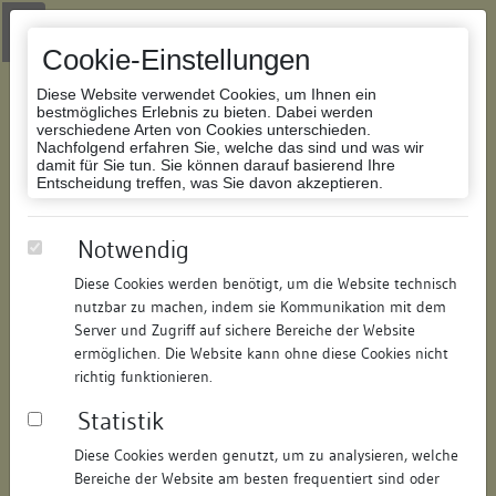
Zur Navigation springen
Zum Inhalt der Website springen
Login
|
Schriftgröße anpassen
|
Kontakt
|
Handbuch
|
Impressum
& Datenschutzerklärung
Cookie-Einstellungen
Diese Website verwendet Cookies, um Ihnen ein
bestmögliches Erlebnis zu bieten. Dabei werden
verschiedene Arten von Cookies unterschieden.
Nachfolgend erfahren Sie, welche das sind und was wir
Datenbank Bauforschung/Restaurierung
damit für Sie tun. Sie können darauf basierend Ihre
Entscheidung treffen, was Sie davon akzeptieren.
Haus zum weißen Lämmlein
Notwendig
Diese Cookies werden benötigt, um die Website technisch
ID:
321315059108
/
Datum:
09.07.2008
nutzbar zu machen, indem sie Kommunikation mit dem
Datenbestand:
Bauforschung
Server und Zugriff auf sichere Bereiche der Website
ermöglichen. Die Website kann ohne diese Cookies nicht
Als PDF herunterladen:
richtig funktionieren.
Alle Inhalte dieser Seite:
/
Statistik
Objektdaten
Diese Cookies werden genutzt, um zu analysieren, welche
Bereiche der Website am besten frequentiert sind oder
Straße:
Konradigasse