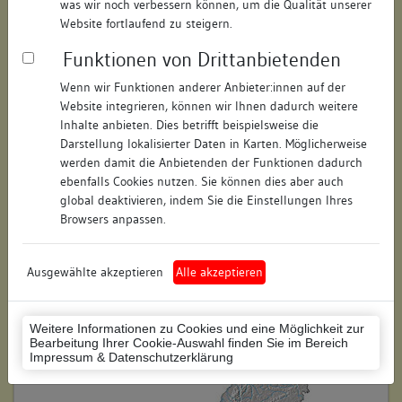
was wir noch verbessern können, um die Qualität unserer
Hausnummer:
13
Website fortlaufend zu steigern.
Funktionen von Drittanbietenden
Postleitzahl:
78462
Wenn wir Funktionen anderer Anbieter:innen auf der
Stadt-Teilort:
Konstanz
Website integrieren, können wir Ihnen dadurch weitere
Inhalte anbieten. Dies betrifft beispielsweise die
Regierungsbezirk:
Freiburg
Darstellung lokalisierter Daten in Karten. Möglicherweise
werden damit die Anbietenden der Funktionen dadurch
Kreis:
Konstanz (Landkreis)
ebenfalls Cookies nutzen. Sie können dies aber auch
global deaktivieren, indem Sie die Einstellungen Ihres
Wohnplatzschlüssel:
8335043012
Browsers anpassen.
Flurstücknummer:
71
Ausgewählte akzeptieren
Alle akzeptieren
Historischer Straßenname:
keiner
Historische Gebäudenummer:
keine
Weitere Informationen zu Cookies und eine Möglichkeit zur
Bearbeitung Ihrer Cookie-Auswahl finden Sie im Bereich
Lage des Wohnplatzes:
Impressum & Datenschutzerklärung