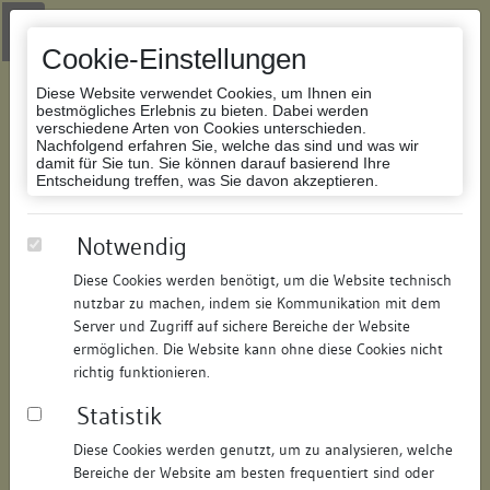
Zur Navigation springen
Zum Inhalt der Website springen
Login
|
Schriftgröße anpassen
|
Kontakt
|
Handbuch
|
Impressum
& Datenschutzerklärung
Cookie-Einstellungen
Diese Website verwendet Cookies, um Ihnen ein
bestmögliches Erlebnis zu bieten. Dabei werden
verschiedene Arten von Cookies unterschieden.
Nachfolgend erfahren Sie, welche das sind und was wir
Datenbank Bauforschung/Restaurierung
damit für Sie tun. Sie können darauf basierend Ihre
Entscheidung treffen, was Sie davon akzeptieren.
Wohnhaus
Notwendig
Diese Cookies werden benötigt, um die Website technisch
ID:
321315059106
/
Datum:
09.07.2008
nutzbar zu machen, indem sie Kommunikation mit dem
Datenbestand:
Bauforschung
Server und Zugriff auf sichere Bereiche der Website
ermöglichen. Die Website kann ohne diese Cookies nicht
Als PDF herunterladen:
richtig funktionieren.
Alle Inhalte dieser Seite:
/
Statistik
Objektdaten
Diese Cookies werden genutzt, um zu analysieren, welche
Bereiche der Website am besten frequentiert sind oder
Straße:
Konradigasse