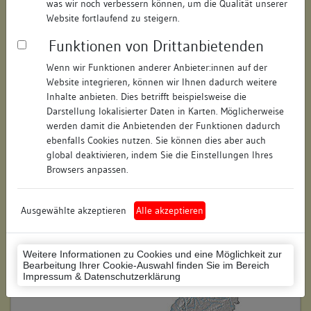
was wir noch verbessern können, um die Qualität unserer
Hausnummer:
9
Website fortlaufend zu steigern.
Funktionen von Drittanbietenden
Postleitzahl:
78462
Wenn wir Funktionen anderer Anbieter:innen auf der
Stadt-Teilort:
Konstanz
Website integrieren, können wir Ihnen dadurch weitere
Inhalte anbieten. Dies betrifft beispielsweise die
Regierungsbezirk:
Freiburg
Darstellung lokalisierter Daten in Karten. Möglicherweise
werden damit die Anbietenden der Funktionen dadurch
Kreis:
Konstanz (Landkreis)
ebenfalls Cookies nutzen. Sie können dies aber auch
global deaktivieren, indem Sie die Einstellungen Ihres
Wohnplatzschlüssel:
8335043012
Browsers anpassen.
Flurstücknummer:
162
Ausgewählte akzeptieren
Alle akzeptieren
Historischer Straßenname:
keiner
Historische Gebäudenummer:
keine
Weitere Informationen zu Cookies und eine Möglichkeit zur
Bearbeitung Ihrer Cookie-Auswahl finden Sie im Bereich
Lage des Wohnplatzes:
Impressum & Datenschutzerklärung