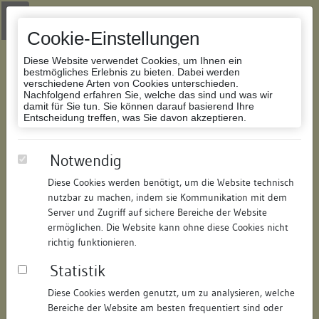
Zur Navigation springen
Zum Inhalt der Website springen
Login
|
Schriftgröße anpassen
|
Kontakt
|
Handbuch
|
Impressum
& Datenschutzerklärung
Cookie-Einstellungen
Diese Website verwendet Cookies, um Ihnen ein
bestmögliches Erlebnis zu bieten. Dabei werden
verschiedene Arten von Cookies unterschieden.
Nachfolgend erfahren Sie, welche das sind und was wir
Datenbank Bauforschung/Restaurierung
damit für Sie tun. Sie können darauf basierend Ihre
Entscheidung treffen, was Sie davon akzeptieren.
Ehemalige Domdekanei
Notwendig
Diese Cookies werden benötigt, um die Website technisch
ID:
311315059140
/
Datum:
10.07.2008
nutzbar zu machen, indem sie Kommunikation mit dem
Datenbestand:
Bauforschung
Server und Zugriff auf sichere Bereiche der Website
ermöglichen. Die Website kann ohne diese Cookies nicht
Als PDF herunterladen:
richtig funktionieren.
Alle Inhalte dieser Seite:
/
Statistik
Objektdaten
Diese Cookies werden genutzt, um zu analysieren, welche
Bereiche der Website am besten frequentiert sind oder
Straße:
Münsterplatz