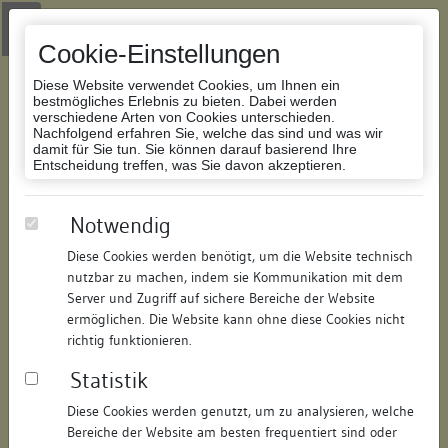
Zur Navigation springen
Zum Inhalt der Website springen
Login
|
Schriftgröße anpassen
|
Kontakt
|
Handbuch
|
Impressum
& Datenschutzerklärung
Cookie-Einstellungen
Diese Website verwendet Cookies, um Ihnen ein
bestmögliches Erlebnis zu bieten. Dabei werden
verschiedene Arten von Cookies unterschieden.
Nachfolgend erfahren Sie, welche das sind und was wir
Datenbank Bauforschung/Restaurierung
damit für Sie tun. Sie können darauf basierend Ihre
Entscheidung treffen, was Sie davon akzeptieren.
Sog. Haus zum Blumenstrauß /
Notwendig
zum Strauß
Diese Cookies werden benötigt, um die Website technisch
nutzbar zu machen, indem sie Kommunikation mit dem
ID:
301315059162
/
Datum:
11.07.2008
Server und Zugriff auf sichere Bereiche der Website
Datenbestand:
Bauforschung und Restaurierung
ermöglichen. Die Website kann ohne diese Cookies nicht
richtig funktionieren.
Als PDF herunterladen:
Statistik
Alle Inhalte dieser Seite:
/
Diese Cookies werden genutzt, um zu analysieren, welche
Objektdaten
Bereiche der Website am besten frequentiert sind oder