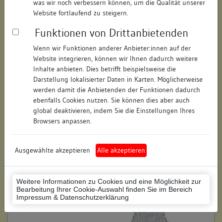
was wir noch verbessern können, um die Qualität unserer
Straße:
Rheingasse
Website fortlaufend zu steigern.
Hausnummer:
13
Funktionen von Drittanbietenden
Postleitzahl:
78462
Wenn wir Funktionen anderer Anbieter:innen auf der
Website integrieren, können wir Ihnen dadurch weitere
Stadt-Teilort:
Konstanz
Inhalte anbieten. Dies betrifft beispielsweise die
Darstellung lokalisierter Daten in Karten. Möglicherweise
werden damit die Anbietenden der Funktionen dadurch
Regierungsbezirk:
Freiburg
ebenfalls Cookies nutzen. Sie können dies aber auch
global deaktivieren, indem Sie die Einstellungen Ihres
Kreis:
Konstanz (Landkreis)
Browsers anpassen.
Wohnplatzschlüssel:
8335043012
Flurstücknummer:
29
Ausgewählte akzeptieren
Alle akzeptieren
Historischer Straßenname:
keiner
Weitere Informationen zu Cookies und eine Möglichkeit zur
Historische Gebäudenummer:
keine
Bearbeitung Ihrer Cookie-Auswahl finden Sie im Bereich
Impressum & Datenschutzerklärung
Lage des Wohnplatzes: