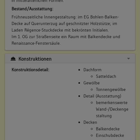
in mittelalterlichen Formen.
Bestand/Ausstattung:
Frühneuzeitliche Innengestaltung: im EG Bohlen-Balken-
Decke auf Querunterzug auf geschnitzter Holzstütze; im
Laden Régence-Stuckdecke mit bekrönten Initialen.
Im 1. OG zur Straßenseite ein Raum mit Balkendecke und
Renaissance-Fenstersäule.
Konstruktionen
Konstruktionsdetail:
Dachform
Satteldach
Gewölbe
Tonnengewölbe
Detail (Ausstattung)
bemerkenswerte
Wand-/Deckenge
staltung
Decken
Balkendecke
Einschubdecke