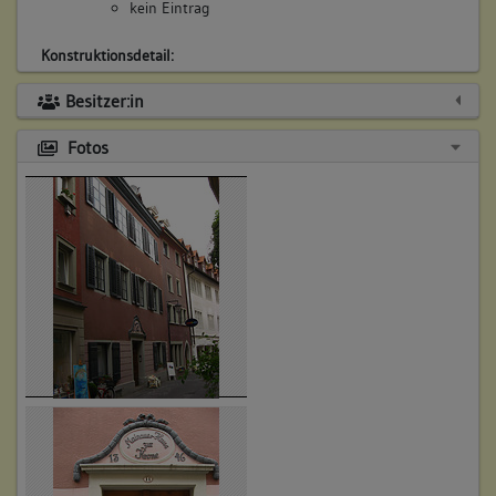
kein Eintrag
Konstruktionsdetail:
Detail (Ausstattung)
Besitzer:in
bemerkenswerte Türen
Fotos
4. Bauphase:
(1900)
Im Eingangsbereich Stuckdecken der Zeit um 1900.
Betroffene Gebäudeteile:
Ausstattung
Konstruktionsdetail:
Detail (Ausstattung)
bemerkenswerte Wand-/Deckengestaltung