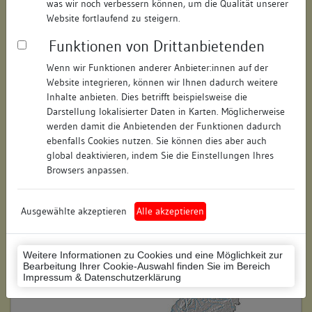
was wir noch verbessern können, um die Qualität unserer
Hausnummer:
11
Website fortlaufend zu steigern.
Funktionen von Drittanbietenden
Postleitzahl:
78462
Wenn wir Funktionen anderer Anbieter:innen auf der
Stadt-Teilort:
Konstanz
Website integrieren, können wir Ihnen dadurch weitere
Inhalte anbieten. Dies betrifft beispielsweise die
Regierungsbezirk:
Freiburg
Darstellung lokalisierter Daten in Karten. Möglicherweise
werden damit die Anbietenden der Funktionen dadurch
Kreis:
Konstanz (Landkreis)
ebenfalls Cookies nutzen. Sie können dies aber auch
global deaktivieren, indem Sie die Einstellungen Ihres
Wohnplatzschlüssel:
8335043012
Browsers anpassen.
Flurstücknummer:
28
Ausgewählte akzeptieren
Alle akzeptieren
Historischer Straßenname:
keiner
Historische Gebäudenummer:
keine
Weitere Informationen zu Cookies und eine Möglichkeit zur
Bearbeitung Ihrer Cookie-Auswahl finden Sie im Bereich
Lage des Wohnplatzes:
Impressum & Datenschutzerklärung