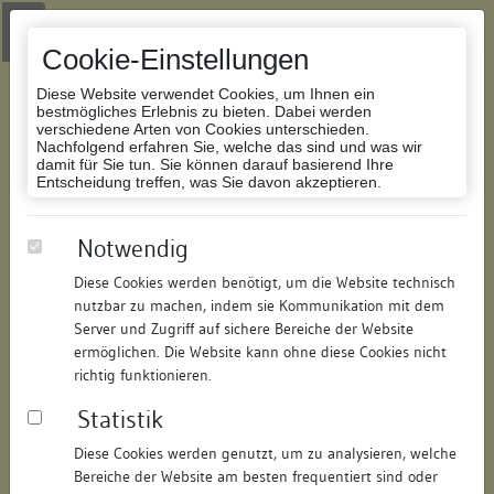
Zur Navigation springen
Zum Inhalt der Website springen
Login
|
Schriftgröße anpassen
|
Kontakt
|
Handbuch
|
Impressum
& Datenschutzerklärung
Cookie-Einstellungen
Diese Website verwendet Cookies, um Ihnen ein
bestmögliches Erlebnis zu bieten. Dabei werden
verschiedene Arten von Cookies unterschieden.
Nachfolgend erfahren Sie, welche das sind und was wir
Datenbank Bauforschung/Restaurierung
damit für Sie tun. Sie können darauf basierend Ihre
Entscheidung treffen, was Sie davon akzeptieren.
Sog. Haus zur Krone
Notwendig
Diese Cookies werden benötigt, um die Website technisch
ID:
301315059160
/
Datum:
11.07.2008
nutzbar zu machen, indem sie Kommunikation mit dem
Datenbestand:
Bauforschung und Restaurierung
Server und Zugriff auf sichere Bereiche der Website
ermöglichen. Die Website kann ohne diese Cookies nicht
Als PDF herunterladen:
richtig funktionieren.
Alle Inhalte dieser Seite:
/
Statistik
Objektdaten
Diese Cookies werden genutzt, um zu analysieren, welche
Bereiche der Website am besten frequentiert sind oder
Straße:
Rheingasse