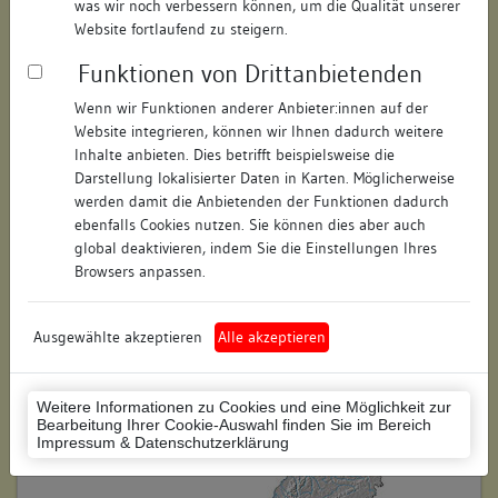
was wir noch verbessern können, um die Qualität unserer
Hausnummer:
10
Website fortlaufend zu steigern.
Funktionen von Drittanbietenden
Postleitzahl:
78462
Wenn wir Funktionen anderer Anbieter:innen auf der
Stadt-Teilort:
Konstanz
Website integrieren, können wir Ihnen dadurch weitere
Inhalte anbieten. Dies betrifft beispielsweise die
Regierungsbezirk:
Freiburg
Darstellung lokalisierter Daten in Karten. Möglicherweise
werden damit die Anbietenden der Funktionen dadurch
Kreis:
Konstanz (Landkreis)
ebenfalls Cookies nutzen. Sie können dies aber auch
global deaktivieren, indem Sie die Einstellungen Ihres
Wohnplatzschlüssel:
8335043012
Browsers anpassen.
Flurstücknummer:
16
Ausgewählte akzeptieren
Alle akzeptieren
Historischer Straßenname:
keiner
Historische Gebäudenummer:
keine
Weitere Informationen zu Cookies und eine Möglichkeit zur
Bearbeitung Ihrer Cookie-Auswahl finden Sie im Bereich
Lage des Wohnplatzes:
Impressum & Datenschutzerklärung