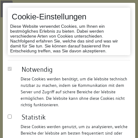
Zur Navigation springen
Zum Inhalt der Website springen
Login
|
Schriftgröße anpassen
|
Kontakt
|
Handbuch
|
Impressum
& Datenschutzerklärung
Cookie-Einstellungen
Diese Website verwendet Cookies, um Ihnen ein
bestmögliches Erlebnis zu bieten. Dabei werden
verschiedene Arten von Cookies unterschieden.
Nachfolgend erfahren Sie, welche das sind und was wir
Datenbank Bauforschung/Restaurierung
damit für Sie tun. Sie können darauf basierend Ihre
Entscheidung treffen, was Sie davon akzeptieren.
Haus zum Krebs
Notwendig
Diese Cookies werden benötigt, um die Website technisch
ID:
301315059159
/
Datum:
11.07.2008
nutzbar zu machen, indem sie Kommunikation mit dem
Datenbestand:
Bauforschung und Restaurierung
Server und Zugriff auf sichere Bereiche der Website
ermöglichen. Die Website kann ohne diese Cookies nicht
Als PDF herunterladen:
richtig funktionieren.
Alle Inhalte dieser Seite:
/
Statistik
Objektdaten
Diese Cookies werden genutzt, um zu analysieren, welche
Bereiche der Website am besten frequentiert sind oder
Straße:
Rheingasse