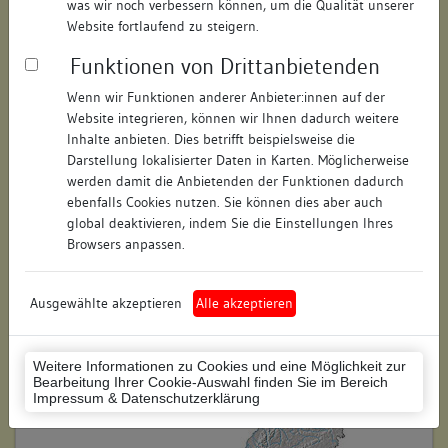
was wir noch verbessern können, um die Qualität unserer
Hausnummer:
9
Website fortlaufend zu steigern.
Funktionen von Drittanbietenden
Postleitzahl:
78462
Wenn wir Funktionen anderer Anbieter:innen auf der
Stadt-Teilort:
Konstanz
Website integrieren, können wir Ihnen dadurch weitere
Inhalte anbieten. Dies betrifft beispielsweise die
Regierungsbezirk:
Freiburg
Darstellung lokalisierter Daten in Karten. Möglicherweise
werden damit die Anbietenden der Funktionen dadurch
Kreis:
Konstanz (Landkreis)
ebenfalls Cookies nutzen. Sie können dies aber auch
global deaktivieren, indem Sie die Einstellungen Ihres
Wohnplatzschlüssel:
8335043012
Browsers anpassen.
Flurstücknummer:
27/1
Ausgewählte akzeptieren
Alle akzeptieren
Historischer Straßenname:
keiner
Historische Gebäudenummer:
keine
Weitere Informationen zu Cookies und eine Möglichkeit zur
Bearbeitung Ihrer Cookie-Auswahl finden Sie im Bereich
Lage des Wohnplatzes:
Impressum & Datenschutzerklärung