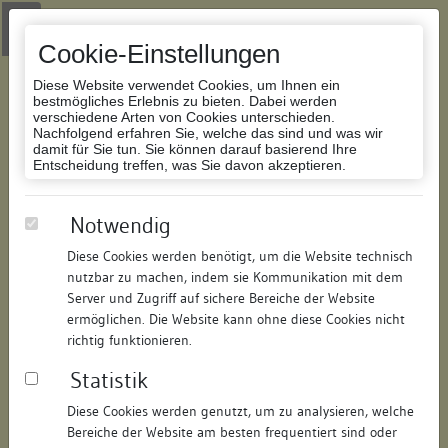
Zur Navigation springen
Zum Inhalt der Website springen
Login
|
Schriftgröße anpassen
|
Kontakt
|
Handbuch
|
Impressum
& Datenschutzerklärung
Cookie-Einstellungen
Diese Website verwendet Cookies, um Ihnen ein
bestmögliches Erlebnis zu bieten. Dabei werden
verschiedene Arten von Cookies unterschieden.
Nachfolgend erfahren Sie, welche das sind und was wir
Datenbank Bauforschung/Restaurierung
damit für Sie tun. Sie können darauf basierend Ihre
Entscheidung treffen, was Sie davon akzeptieren.
Haus zum Narren bzw. zur Rose
Notwendig
Diese Cookies werden benötigt, um die Website technisch
ID:
301315059158
/
Datum:
11.07.2008
nutzbar zu machen, indem sie Kommunikation mit dem
Datenbestand:
Bauforschung und Restaurierung
Server und Zugriff auf sichere Bereiche der Website
ermöglichen. Die Website kann ohne diese Cookies nicht
Als PDF herunterladen:
richtig funktionieren.
Alle Inhalte dieser Seite:
/
Statistik
Objektdaten
Diese Cookies werden genutzt, um zu analysieren, welche
Bereiche der Website am besten frequentiert sind oder
Straße:
Rheingasse