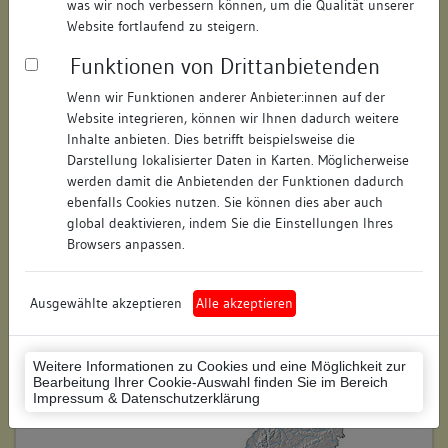
was wir noch verbessern können, um die Qualität unserer
Hausnummer:
9
Website fortlaufend zu steigern.
Funktionen von Drittanbietenden
Postleitzahl:
78462
Wenn wir Funktionen anderer Anbieter:innen auf der
Stadt-Teilort:
Konstanz
Website integrieren, können wir Ihnen dadurch weitere
Inhalte anbieten. Dies betrifft beispielsweise die
Regierungsbezirk:
Freiburg
Darstellung lokalisierter Daten in Karten. Möglicherweise
werden damit die Anbietenden der Funktionen dadurch
Kreis:
Konstanz (Landkreis)
ebenfalls Cookies nutzen. Sie können dies aber auch
global deaktivieren, indem Sie die Einstellungen Ihres
Wohnplatzschlüssel:
8335043012
Browsers anpassen.
Flurstücknummer:
27/1
Ausgewählte akzeptieren
Alle akzeptieren
Historischer Straßenname:
keiner
Historische Gebäudenummer:
keine
Weitere Informationen zu Cookies und eine Möglichkeit zur
Bearbeitung Ihrer Cookie-Auswahl finden Sie im Bereich
Lage des Wohnplatzes:
Impressum & Datenschutzerklärung