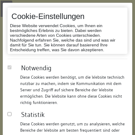
Zur Navigation springen
Zum Inhalt der Website springen
Login
|
Schriftgröße anpassen
|
Kontakt
|
Handbuch
|
Impressum
& Datenschutzerklärung
Cookie-Einstellungen
Diese Website verwendet Cookies, um Ihnen ein
bestmögliches Erlebnis zu bieten. Dabei werden
verschiedene Arten von Cookies unterschieden.
Nachfolgend erfahren Sie, welche das sind und was wir
Datenbank Bauforschung/Restaurierung
damit für Sie tun. Sie können darauf basierend Ihre
Entscheidung treffen, was Sie davon akzeptieren.
Haus zum Narren bzw. zur Rose
Notwendig
Diese Cookies werden benötigt, um die Website technisch
ID:
301315059158
/
Datum:
11.07.2008
nutzbar zu machen, indem sie Kommunikation mit dem
Datenbestand:
Bauforschung und Restaurierung
Server und Zugriff auf sichere Bereiche der Website
ermöglichen. Die Website kann ohne diese Cookies nicht
Als PDF herunterladen:
richtig funktionieren.
Alle Inhalte dieser Seite:
/
Statistik
Objektdaten
Diese Cookies werden genutzt, um zu analysieren, welche
Bereiche der Website am besten frequentiert sind oder
Straße:
Rheingasse