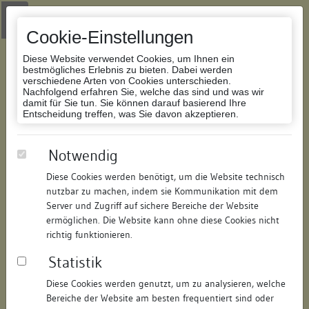
Zur Navigation springen
Zum Inhalt der Website springen
Login
|
Schriftgröße anpassen
|
Kontakt
|
Handbuch
|
Impressum
& Datenschutzerklärung
Cookie-Einstellungen
Diese Website verwendet Cookies, um Ihnen ein
bestmögliches Erlebnis zu bieten. Dabei werden
verschiedene Arten von Cookies unterschieden.
Nachfolgend erfahren Sie, welche das sind und was wir
Datenbank Bauforschung/Restaurierung
damit für Sie tun. Sie können darauf basierend Ihre
Entscheidung treffen, was Sie davon akzeptieren.
Wohnhaus
Notwendig
Diese Cookies werden benötigt, um die Website technisch
ID:
301315059152
/
Datum:
11.07.2008
nutzbar zu machen, indem sie Kommunikation mit dem
Datenbestand:
Bauforschung und Restaurierung
Server und Zugriff auf sichere Bereiche der Website
ermöglichen. Die Website kann ohne diese Cookies nicht
Als PDF herunterladen:
richtig funktionieren.
Alle Inhalte dieser Seite:
/
Statistik
Objektdaten
Diese Cookies werden genutzt, um zu analysieren, welche
Bereiche der Website am besten frequentiert sind oder
Straße:
Rheingasse