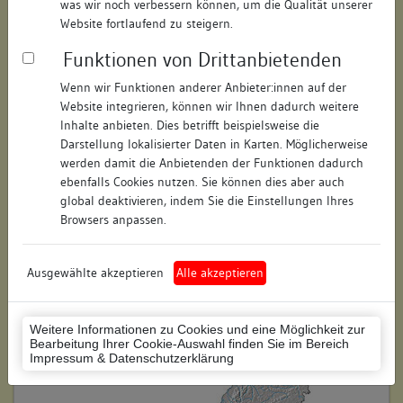
was wir noch verbessern können, um die Qualität unserer
Hausnummer:
3
Website fortlaufend zu steigern.
Funktionen von Drittanbietenden
Postleitzahl:
78462
Wenn wir Funktionen anderer Anbieter:innen auf der
Stadt-Teilort:
Konstanz
Website integrieren, können wir Ihnen dadurch weitere
Inhalte anbieten. Dies betrifft beispielsweise die
Regierungsbezirk:
Freiburg
Darstellung lokalisierter Daten in Karten. Möglicherweise
werden damit die Anbietenden der Funktionen dadurch
Kreis:
Konstanz (Landkreis)
ebenfalls Cookies nutzen. Sie können dies aber auch
global deaktivieren, indem Sie die Einstellungen Ihres
Wohnplatzschlüssel:
8335043012
Browsers anpassen.
Flurstücknummer:
24
Ausgewählte akzeptieren
Alle akzeptieren
Historischer Straßenname:
keiner
Historische Gebäudenummer:
keine
Weitere Informationen zu Cookies und eine Möglichkeit zur
Bearbeitung Ihrer Cookie-Auswahl finden Sie im Bereich
Lage des Wohnplatzes:
Impressum & Datenschutzerklärung