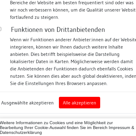
Bereiche der Website am besten frequentiert sind oder was
wir noch verbessern können, um die Qualität unserer Websit
Fotos
fortlaufend zu steigern.
Funktionen von Drittanbietenden
de
Wenn wir Funktionen anderer Anbieter:innen auf der Websit
integrieren, können wir Ihnen dadurch weitere Inhalte
anbieten. Dies betrifft beispielsweise die Darstellung
lokalisierter Daten in Karten. Möglicherweise werden damit
die Anbietenden der Funktionen dadurch ebenfalls Cookies
art
nutzen. Sie können dies aber auch global deaktivieren, inde
Sie die Einstellungen Ihres Browsers anpassen.
art
Ausgewählte akzeptieren
Alle akzeptieren
rt (Stadtkreis)
Zugeordnete Dokumenta
00044
Weitere Informationen zu Cookies und eine Möglichkeit zur
Bauaufnahme und bauh
ne
Bearbeitung Ihrer Cookie-Auswahl finden Sie im Bereich
Impressum &
Datenschutzerklärung