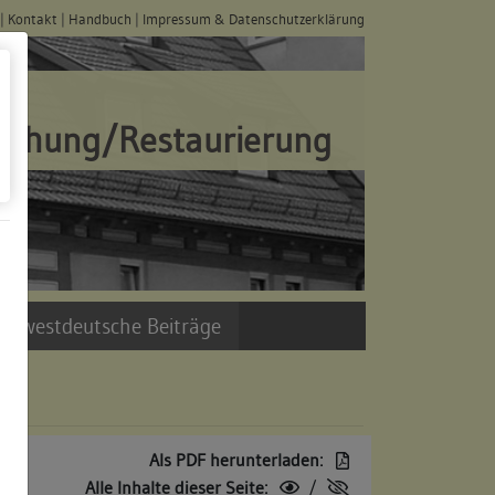
|
Kontakt
|
Handbuch
|
Impressum & Datenschutzerklärung
schung/Restaurierung
üdwestdeutsche Beiträge
Als PDF herunterladen:
Alle Inhalte dieser Seite:
/