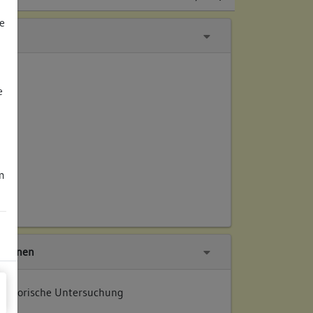
e
e
m
tionen
istorische Untersuchung