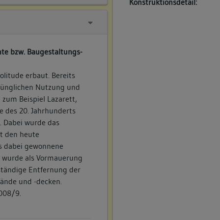
Konstruktionsdetail:
te bzw. Baugestaltungs-
litude erbaut. Bereits
rünglichen Nutzung und
zum Beispiel Lazarett,
e des 20. Jahrhunderts
. Dabei wurde das
it den heute
as dabei gewonnene
n wurde als Vormauerung
ständige Entfernung der
ände und -decken.
008/9.