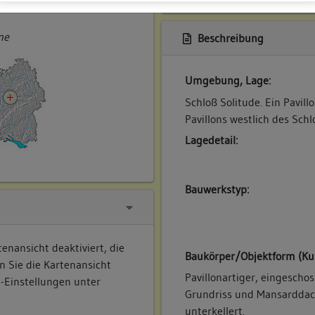
ner
ne
Beschreibung
Umgebung, Lage:
Schloß Solitude. Ein Pavil
Pavillons westlich des Schl
Lagedetail:
Bauwerkstyp:
enansicht deaktiviert, die
Baukörper/Objektform (Ku
n Sie die Kartenansicht
Pavillonartiger, eingescho
e-Einstellungen unter
Grundriss und Mansarddac
unterkellert.