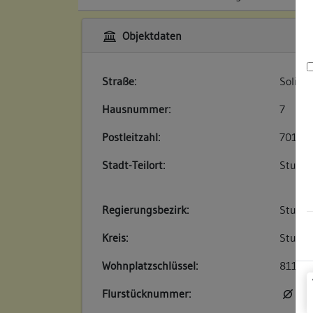
Objektdaten
Straße:
Solitu
Hausnummer:
7
Postleitzahl:
70179
Stadt-Teilort:
Stuttg
Regierungsbezirk:
Stuttg
Kreis:
Stuttga
Wohnplatzschlüssel:
81110
Flurstücknummer:
kei