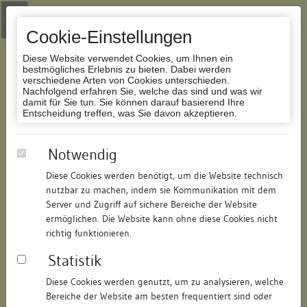
Zur Navigation springen
Zum Inhalt der Website springen
Login
|
Schriftgröße anpassen
|
Kontakt
|
Handbuch
|
Impressum
& Datenschutzerklärung
Cookie-Einstellungen
Diese Website verwendet Cookies, um Ihnen ein
bestmögliches Erlebnis zu bieten. Dabei werden
verschiedene Arten von Cookies unterschieden.
Nachfolgend erfahren Sie, welche das sind und was wir
Datenbank Bauforschung/Restaurierung
damit für Sie tun. Sie können darauf basierend Ihre
Entscheidung treffen, was Sie davon akzeptieren.
Sog. Häuser zum Weinstock und
Notwendig
zum Vogel Strauß
Diese Cookies werden benötigt, um die Website technisch
nutzbar zu machen, indem sie Kommunikation mit dem
ID:
271315059167
/
Datum:
14.07.2008
Server und Zugriff auf sichere Bereiche der Website
Datenbestand:
Bauforschung und Restaurierung
ermöglichen. Die Website kann ohne diese Cookies nicht
richtig funktionieren.
Als PDF herunterladen:
Statistik
Alle Inhalte dieser Seite:
/
Diese Cookies werden genutzt, um zu analysieren, welche
Objektdaten
Bereiche der Website am besten frequentiert sind oder