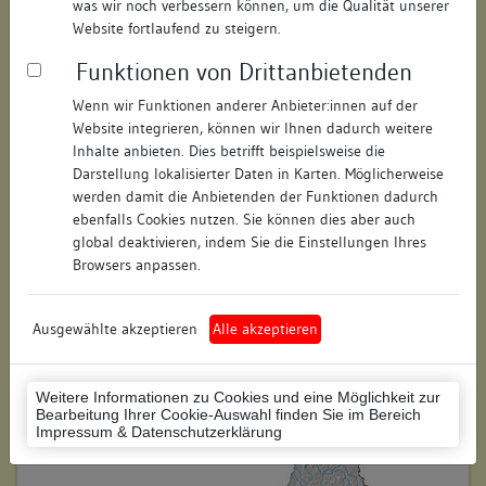
was wir noch verbessern können, um die Qualität unserer
Straße:
Rheingasse
Website fortlaufend zu steigern.
Hausnummer:
17
Funktionen von Drittanbietenden
Postleitzahl:
78462
Wenn wir Funktionen anderer Anbieter:innen auf der
Website integrieren, können wir Ihnen dadurch weitere
Stadt-Teilort:
Konstanz
Inhalte anbieten. Dies betrifft beispielsweise die
Darstellung lokalisierter Daten in Karten. Möglicherweise
werden damit die Anbietenden der Funktionen dadurch
Regierungsbezirk:
Freiburg
ebenfalls Cookies nutzen. Sie können dies aber auch
global deaktivieren, indem Sie die Einstellungen Ihres
Kreis:
Konstanz (Landkreis)
Browsers anpassen.
Wohnplatzschlüssel:
8335043012
Flurstücknummer:
39
Ausgewählte akzeptieren
Alle akzeptieren
Historischer Straßenname:
keiner
Weitere Informationen zu Cookies und eine Möglichkeit zur
Historische Gebäudenummer:
keine
Bearbeitung Ihrer Cookie-Auswahl finden Sie im Bereich
Impressum & Datenschutzerklärung
Lage des Wohnplatzes: