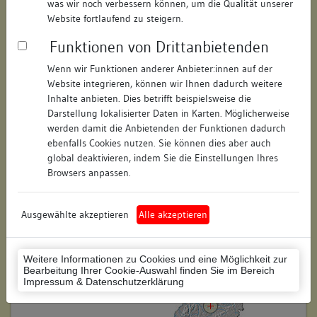
was wir noch verbessern können, um die Qualität unserer
Hausnummer:
15
Website fortlaufend zu steigern.
Funktionen von Drittanbietenden
Postleitzahl:
70184
Wenn wir Funktionen anderer Anbieter:innen auf der
Stadt-Teilort:
Stuttgart
Website integrieren, können wir Ihnen dadurch weitere
Inhalte anbieten. Dies betrifft beispielsweise die
Regierungsbezirk:
Stuttgart
Darstellung lokalisierter Daten in Karten. Möglicherweise
werden damit die Anbietenden der Funktionen dadurch
Kreis:
Stuttgart (Stadtkreis)
ebenfalls Cookies nutzen. Sie können dies aber auch
global deaktivieren, indem Sie die Einstellungen Ihres
Wohnplatzschlüssel:
8111000050
Browsers anpassen.
Flurstücknummer:
keine
Ausgewählte akzeptieren
Alle akzeptieren
Historischer Straßenname:
keiner
Historische Gebäudenummer:
keine
Weitere Informationen zu Cookies und eine Möglichkeit zur
Bearbeitung Ihrer Cookie-Auswahl finden Sie im Bereich
Lage des Wohnplatzes:
Impressum & Datenschutzerklärung