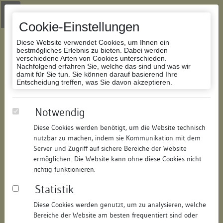
Zur Navigation springen
Zum Inhalt der Website springen
Login
|
Schriftgröße anpassen
|
Kontakt
|
Handbuch
|
Impressum
& Datenschutzerklärung
Cookie-Einstellungen
Diese Website verwendet Cookies, um Ihnen ein
bestmögliches Erlebnis zu bieten. Dabei werden
verschiedene Arten von Cookies unterschieden.
Nachfolgend erfahren Sie, welche das sind und was wir
Datenbank Bauforschung/Restaurierung
damit für Sie tun. Sie können darauf basierend Ihre
Entscheidung treffen, was Sie davon akzeptieren.
Villa Reitzenstein
Notwendig
Diese Cookies werden benötigt, um die Website technisch
ID:
261221419177
/
Datum:
15.01.2008
nutzbar zu machen, indem sie Kommunikation mit dem
Datenbestand:
Bauforschung
Server und Zugriff auf sichere Bereiche der Website
ermöglichen. Die Website kann ohne diese Cookies nicht
Als PDF herunterladen:
richtig funktionieren.
Alle Inhalte dieser Seite:
/
Statistik
Objektdaten
Diese Cookies werden genutzt, um zu analysieren, welche
Bereiche der Website am besten frequentiert sind oder
Straße:
Richard-Wagner-Straße