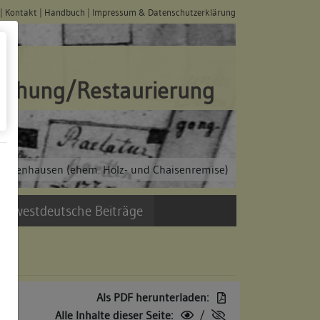
|
Kontakt
|
Handbuch
|
Impressum & Datenschutzerklärung
schung/Restaurierung
 Bebenhausen (ehem. Holz- und Chaisenremise)
üdwestdeutsche Beiträge
Als PDF herunterladen:
Alle Inhalte dieser Seite:
/