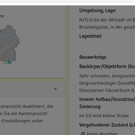
ner
Umgebung, Lage:
ne
N/O-Ecke der Altstadt im B
Brückengasse, in der gesc
Lagedetail:
Bauwerkstyp:
Baukörper/Objektform (Ku
Sehr schmales, dreigesch
längsrechteckiger Grundfl
(Konstanzer Häuserbuch II, 
Innerer Aufbau/Grundriss
enansicht deaktiviert, die
Zonierung:
n Sie die Kartenansicht
Im EG eine kleine Stube.
e-Einstellungen unter
Vorgefundener Zustand (z.
keine Angaben