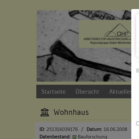
Zur Navigation springen
Zum Inhalt der Website springen
Startseite
Übersicht
Aktuelles u
Wohnhaus
ID:
251316039176
/
Datum:
16.06.2008
Datenbestand:
Bauforschung