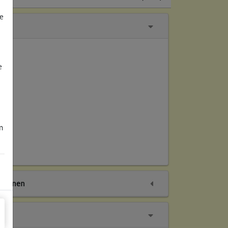
e
e
m
tionen