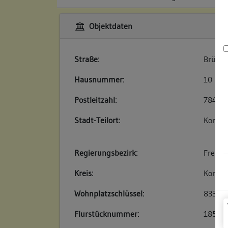
Objektdaten
Straße:
Brücke
Hausnummer:
10
Postleitzahl:
78462
Stadt-Teilort:
Konsta
Regierungsbezirk:
Freibu
Kreis:
Konsta
Wohnplatzschlüssel:
83350
Flurstücknummer:
185