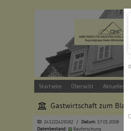
Zur Navigation springen
Zum Inhalt der Website springen
Startseite
Übersicht
Aktuelles u
Gastwirtschaft zum Blau
ID:
241221419182
/
Datum:
17.01.2008
Datenbestand:
Bauforschung