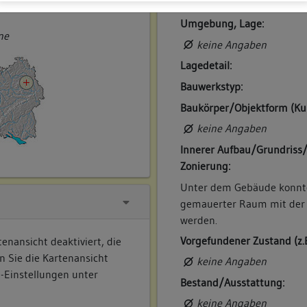
ner
Umgebung, Lage:
ne
keine Angaben
Lagedetail:
Bauwerkstyp:
Baukörper/Objektform (Ku
keine Angaben
Innerer Aufbau/Grundriss
Zonierung:
Unter dem Gebäude konnte 
gemauerter Raum mit der 
werden.
Vorgefundener Zustand (z.
enansicht deaktiviert, die
n Sie die Kartenansicht
keine Angaben
e-Einstellungen unter
Bestand/Ausstattung:
keine Angaben