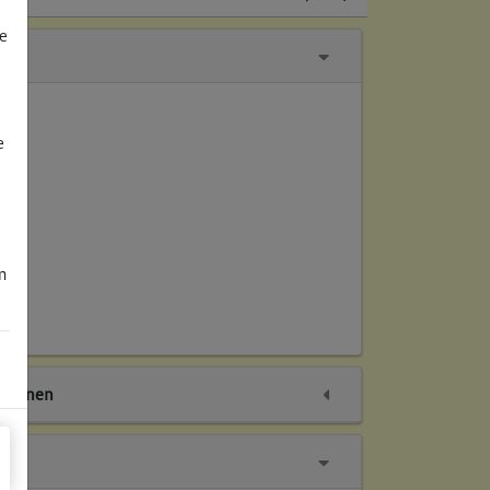
e
e
m
tionen