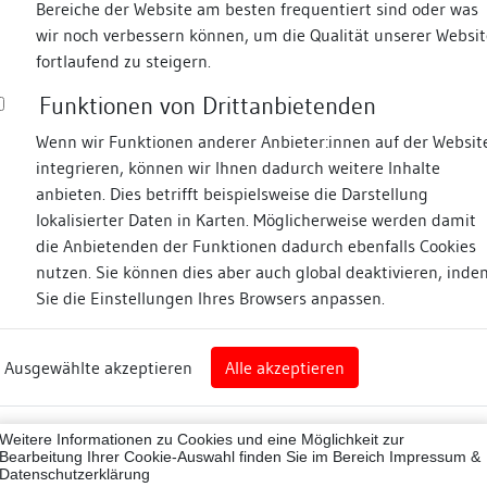
Bereiche der Website am besten frequentiert sind oder was
wir noch verbessern können, um die Qualität unserer Websit
Fotos
fortlaufend zu steigern.
Funktionen von Drittanbietenden
Straße
Wenn wir Funktionen anderer Anbieter:innen auf der Websit
integrieren, können wir Ihnen dadurch weitere Inhalte
anbieten. Dies betrifft beispielsweise die Darstellung
lokalisierter Daten in Karten. Möglicherweise werden damit
die Anbietenden der Funktionen dadurch ebenfalls Cookies
isch Hall
nutzen. Sie können dies aber auch global deaktivieren, inde
Sie die Einstellungen Ihres Browsers anpassen.
art
Ausgewählte akzeptieren
Alle akzeptieren
isch Hall (Landkreis)
Zugeordnete Dokumenta
76049
Weitere Informationen zu Cookies und eine Möglichkeit zur
katasternummer: 647
Bearbeitung Ihrer Cookie-Auswahl finden Sie im Bereich
Impressum &
Beschreibung
Datenschutzerklärung