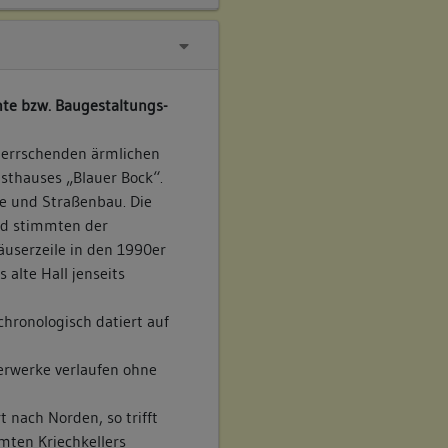
te bzw. Baugestaltungs-
 herrschenden ärmlichen
sthauses „Blauer Bock“.
ne und Straßenbau. Die
und stimmten der
userzeile in den 1990er
 alte Hall jenseits
chronologisch datiert auf
erwerke verlaufen ohne
 nach Norden, so trifft
mten Kriechkellers