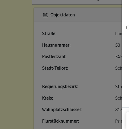
Objektdaten
Straße:
Lange 
Hausnummer:
53
Postleitzahl:
74523
Stadt-Teilort:
Schwäb
Regierungsbezirk:
Stuttg
Kreis:
Schwäb
Wohnplatzschlüssel:
81270
Flurstücknummer:
Primär