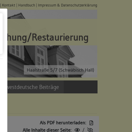
|
Kontakt
|
Handbuch
|
Impressum & Datenschutzerklärung
schung/Restaurierung
Haalstraße 5/7 (Schwäbisch Hall)
üdwestdeutsche Beiträge
Als PDF herunterladen:
Alle Inhalte dieser Seite:
/