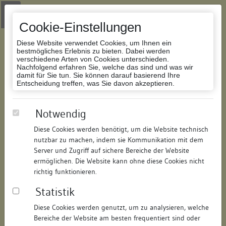
Zur Navigation springen
Zum Inhalt der Website springen
Login
|
Schriftgröße anpassen
|
Kontakt
|
Handbuch
|
Impressum
& Datenschutzerklärung
Cookie-Einstellungen
Diese Website verwendet Cookies, um Ihnen ein
bestmögliches Erlebnis zu bieten. Dabei werden
verschiedene Arten von Cookies unterschieden.
Nachfolgend erfahren Sie, welche das sind und was wir
Datenbank Bauforschung/Restaurierung
damit für Sie tun. Sie können darauf basierend Ihre
Entscheidung treffen, was Sie davon akzeptieren.
Wohnhaus
Notwendig
Diese Cookies werden benötigt, um die Website technisch
ID:
221316039194
/
Datum:
19.06.2008
nutzbar zu machen, indem sie Kommunikation mit dem
Datenbestand:
Bauforschung
Server und Zugriff auf sichere Bereiche der Website
ermöglichen. Die Website kann ohne diese Cookies nicht
Als PDF herunterladen:
richtig funktionieren.
Alle Inhalte dieser Seite:
/
Statistik
Objektdaten
Diese Cookies werden genutzt, um zu analysieren, welche
Bereiche der Website am besten frequentiert sind oder
Straße:
Sankt-Stephans-Platz