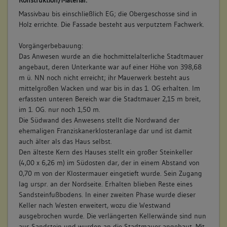
Konstruktion/Material:
Massivbau bis einschließlich EG; die Obergeschosse sind in
Holz errichte. Die Fassade besteht aus verputztem Fachwerk.
Vorgängerbebauung:
Das Anwesen wurde an die hochmittelalterliche Stadtmauer
angebaut, deren Unterkante war auf einer Höhe von 398,68
m ü. NN noch nicht erreicht; ihr Mauerwerk besteht aus
mittelgroßen Wacken und war bis in das 1. OG erhalten. Im
erfassten unteren Bereich war die Stadtmauer 2,15 m breit,
im 1. OG. nur noch 1,50 m.
Die Südwand des Anwesens stellt die Nordwand der
ehemaligen Franziskanerklosteranlage dar und ist damit
auch älter als das Haus selbst.
Den älteste Kern des Hauses stellt ein großer Steinkeller
(4,00 x 6,26 m) im Südosten dar, der in einem Abstand von
0,70 m von der Klostermauer eingetieft wurde. Sein Zugang
lag urspr. an der Nordseite. Erhalten blieben Reste eines
Sandsteinfußbodens. In einer zweiten Phase wurde dieser
Keller nach Westen erweitert, wozu die Westwand
ausgebrochen wurde. Die verlängerten Kellerwände sind nun
aus Sandstein und wurden an die Stadtmauer angebaut. Mit