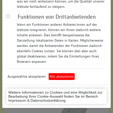
was wir noch verbessern können, um die Qualität unserer
Hausnummer:
27
Website fortlaufend zu steigern.
Funktionen von Drittanbietenden
Postleitzahl:
78462
Wenn wir Funktionen anderer Anbieter:innen auf der
Stadt-Teilort:
Konstanz
Website integrieren, können wir Ihnen dadurch weitere
Inhalte anbieten. Dies betrifft beispielsweise die
Regierungsbezirk:
Freiburg
Darstellung lokalisierter Daten in Karten. Möglicherweise
werden damit die Anbietenden der Funktionen dadurch
Kreis:
Konstanz (Landkreis)
ebenfalls Cookies nutzen. Sie können dies aber auch
global deaktivieren, indem Sie die Einstellungen Ihres
Wohnplatzschlüssel:
8335043012
Browsers anpassen.
Flurstücknummer:
281/1
Ausgewählte akzeptieren
Alle akzeptieren
Historischer Straßenname:
keiner
Historische Gebäudenummer:
keine
Weitere Informationen zu Cookies und eine Möglichkeit zur
Bearbeitung Ihrer Cookie-Auswahl finden Sie im Bereich
Lage des Wohnplatzes:
Impressum & Datenschutzerklärung