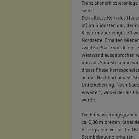
Franziskanerklosteranlage 
selbst.
Den älteste Kern des Hauses
m) im Südosten dar, der i
Klostermauer eingetieft wu
Nordseite. Erhalten bliebe
zweiten Phase wurde dieser
Westwand ausgebrochen wu
nun aus Sandstein und wu
dieser Phase korrespondie
an das Nachbarhaus St. St
Unterkellerung. Nach Süde
erweitert, wobei der als 
wurde.
Die Entwässerungsgräben z
ca. 0,30 m breiten Kanal 
Stadtgraben verlief. Im Os
Steinbebauung erhalten.