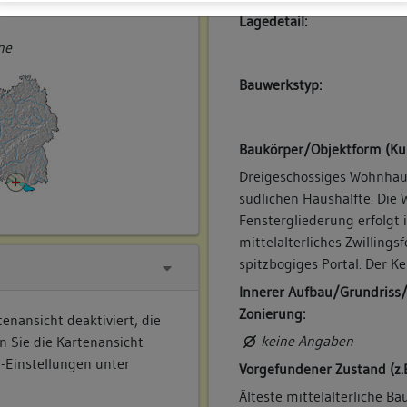
ner
Lagedetail:
ne
Bauwerkstyp:
Baukörper/Objektform (Ku
Dreigeschossiges Wohnhaus
südlichen Haushälfte. Die 
Fenstergliederung erfolgt 
mittelalterliches Zwillings
spitzbogiges Portal. Der Ke
Innerer Aufbau/Grundriss
Zonierung:
enansicht deaktiviert, die
keine Angaben
n Sie die Kartenansicht
e-Einstellungen unter
Vorgefundener Zustand (z.
Älteste mittelalterliche Ba