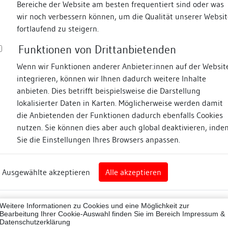
Bereiche der Website am besten frequentiert sind oder was
wir noch verbessern können, um die Qualität unserer Websit
Fotos
fortlaufend zu steigern.
Funktionen von Drittanbietenden
Zugeordnete Dokumenta
Stephans-Platz
Wenn wir Funktionen anderer Anbieter:innen auf der Websit
integrieren, können wir Ihnen dadurch weitere Inhalte
Archäologische Sonda
anbieten. Dies betrifft beispielsweise die Darstellung
Dendrochronologische
lokalisierter Daten in Karten. Möglicherweise werden damit
Fotodokumentation im 
die Anbietenden der Funktionen dadurch ebenfalls Cookies
nz
Publikationen/hist. Qu
nutzen. Sie können dies aber auch global deaktivieren, inde
Sie die Einstellungen Ihres Browsers anpassen.
rg
Beschreibung
Ausgewählte akzeptieren
Alle akzeptieren
nz (Landkreis)
43012
Umgebung, Lage:
Weitere Informationen zu Cookies und eine Möglichkeit zur
Im Westen der Altstadt gel
Bearbeitung Ihrer Cookie-Auswahl finden Sie im Bereich
Impressum &
Datenschutzerklärung
nördlich angrenzend an da