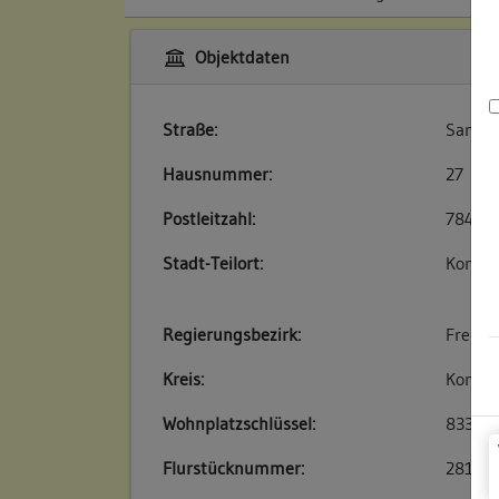
Objektdaten
Straße:
Sankt-
Hausnummer:
27
Postleitzahl:
78462
Stadt-Teilort:
Konsta
Regierungsbezirk:
Freibu
Kreis:
Konsta
Wohnplatzschlüssel:
83350
Flurstücknummer:
281/1