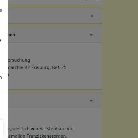
e
tionen
e
gen
 Untersuchung
Fotoarchiv RP Freiburg, Ref. 25
ellen
m
egen, westlich von St. Stephan und
s ehemalige Franziskanerorden.