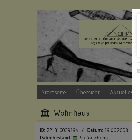
Zur Navigation springen
Zum Inhalt der Website springen
Startseite
Übersicht
Aktuelles u
Wohnhaus
ID:
221316039194
/
Datum:
19.06.2008
Datenbestand:
Bauforschung