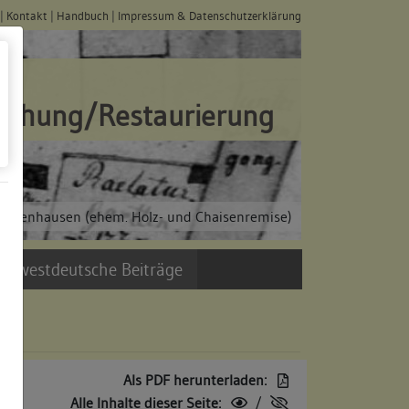
|
Kontakt
|
Handbuch
|
Impressum & Datenschutzerklärung
schung/Restaurierung
 Bebenhausen (ehem. Holz- und Chaisenremise)
üdwestdeutsche Beiträge
Als PDF herunterladen:
Alle Inhalte dieser Seite:
/