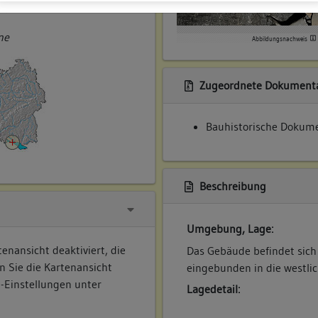
ner
ne
Abbildungsnachweis
Zugeordnete Dokumenta
Bauhistorische Dokume
Beschreibung
Umgebung, Lage:
enansicht deaktiviert, die
Das Gebäude befindet sich
n Sie die Kartenansicht
eingebunden in die westli
e-Einstellungen unter
Lagedetail: