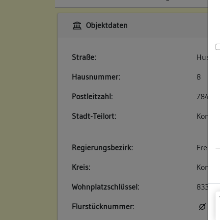
Objektdaten
Straße:
Hussen
Hausnummer:
8
Postleitzahl:
78462
Stadt-Teilort:
Konsta
Regierungsbezirk:
Freibu
Kreis:
Konsta
Wohnplatzschlüssel:
83350
Flurstücknummer:
kei