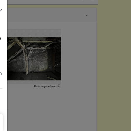
e
e
m
Abbildungsnachweis