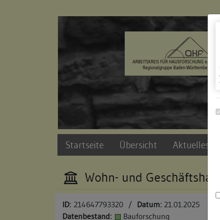
Zur Navigation springen
Zum Inhalt der Website springen
Startseite
Übersicht
Aktuelles u
Wohn- und Geschäftshau
ID:
214647793320
/
Datum:
21.01.2025
Datenbestand:
Bauforschung