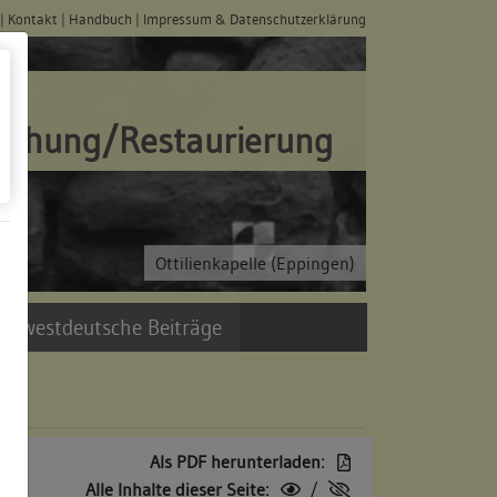
|
Kontakt
|
Handbuch
|
Impressum & Datenschutzerklärung
schung/Restaurierung
Ottilienkapelle (Eppingen)
üdwestdeutsche Beiträge
Als PDF herunterladen:
Alle Inhalte dieser Seite:
/