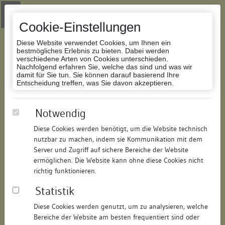
Zur Navigation springen
Zum Inhalt der Website springen
Login
|
Schriftgröße anpassen
|
Kontakt
|
Handbuch
|
Impressum
& Datenschutzerklärung
Cookie-Einstellungen
Diese Website verwendet Cookies, um Ihnen ein
bestmögliches Erlebnis zu bieten. Dabei werden
verschiedene Arten von Cookies unterschieden.
Nachfolgend erfahren Sie, welche das sind und was wir
Datenbank Bauforschung/Restaurierung
damit für Sie tun. Sie können darauf basierend Ihre
Entscheidung treffen, was Sie davon akzeptieren.
Wohn- und Geschäftshaus
Notwendig
Diese Cookies werden benötigt, um die Website technisch
ID:
214647793320
/
Datum:
21.01.2025
nutzbar zu machen, indem sie Kommunikation mit dem
Datenbestand:
Bauforschung
Server und Zugriff auf sichere Bereiche der Website
ermöglichen. Die Website kann ohne diese Cookies nicht
Als PDF herunterladen:
richtig funktionieren.
Alle Inhalte dieser Seite:
/
Statistik
Objektdaten
Diese Cookies werden genutzt, um zu analysieren, welche
Bereiche der Website am besten frequentiert sind oder
Straße:
Hussenstraße