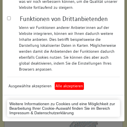
was wir noch verbessern können, um die Qualität unserer
Hausnummer:
8
Website fortlaufend zu steigern.
Funktionen von Drittanbietenden
Postleitzahl:
78462
Wenn wir Funktionen anderer Anbieter:innen auf der
Stadt-Teilort:
Konstanz
Website integrieren, können wir Ihnen dadurch weitere
Inhalte anbieten. Dies betrifft beispielsweise die
Regierungsbezirk:
Freiburg
Darstellung lokalisierter Daten in Karten. Möglicherweise
werden damit die Anbietenden der Funktionen dadurch
Kreis:
Konstanz (Landkreis)
ebenfalls Cookies nutzen. Sie können dies aber auch
global deaktivieren, indem Sie die Einstellungen Ihres
Wohnplatzschlüssel:
8335043012
Browsers anpassen.
Flurstücknummer:
keine
Ausgewählte akzeptieren
Alle akzeptieren
Historischer Straßenname:
keiner
Historische Gebäudenummer:
keine
Weitere Informationen zu Cookies und eine Möglichkeit zur
Bearbeitung Ihrer Cookie-Auswahl finden Sie im Bereich
Lage des Wohnplatzes:
Impressum & Datenschutzerklärung