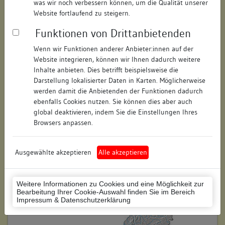
was wir noch verbessern können, um die Qualität unserer
Hausnummer:
9
Website fortlaufend zu steigern.
Funktionen von Drittanbietenden
Postleitzahl:
78426
Wenn wir Funktionen anderer Anbieter:innen auf der
Stadt-Teilort:
Konstanz
Website integrieren, können wir Ihnen dadurch weitere
Inhalte anbieten. Dies betrifft beispielsweise die
Regierungsbezirk:
Freiburg
Darstellung lokalisierter Daten in Karten. Möglicherweise
werden damit die Anbietenden der Funktionen dadurch
Kreis:
Konstanz (Landkreis)
ebenfalls Cookies nutzen. Sie können dies aber auch
global deaktivieren, indem Sie die Einstellungen Ihres
Wohnplatzschlüssel:
8335043012
Browsers anpassen.
Flurstücknummer:
keine
Ausgewählte akzeptieren
Alle akzeptieren
Historischer Straßenname:
keiner
Historische Gebäudenummer:
keine
Weitere Informationen zu Cookies und eine Möglichkeit zur
Bearbeitung Ihrer Cookie-Auswahl finden Sie im Bereich
Lage des Wohnplatzes:
Impressum & Datenschutzerklärung