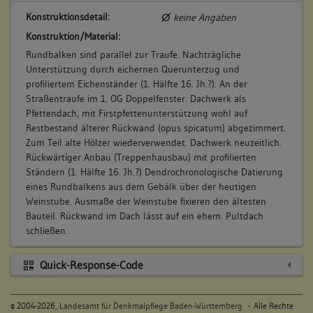
Konstruktionsdetail:
keine Angaben
Konstruktion/Material:
Rundbalken sind parallel zur Traufe. Nachträgliche
Unterstützung durch eichernen Querunterzug und
profiliertem Eichenständer (1. Hälfte 16. Jh.?). An der
Straßentraufe im 1. OG Doppelfenster. Dachwerk als
Pfettendach, mit Firstpfettenunterstützung wohl auf
Restbestand älterer Rückwand (opus spicatum) abgezimmert.
Zum Teil alte Hölzer wiederverwendet. Dachwerk neuzeitlich.
Rückwärtiger Anbau (Treppenhausbau) mit profilierten
Ständern (1. Hälfte 16. Jh.?) Dendrochronologische Datierung
eines Rundbalkens aus dem Gebälk über der heutigen
Weinstube. Ausmaße der Weinstube fixieren den ältesten
Bauteil. Rückwand im Dach lässt auf ein ehem. Pultdach
schließen.
Quick-Response-Code
©
2004-2026,
Landesamt für Denkmalpflege Baden-Württemberg
- Alle Rechte