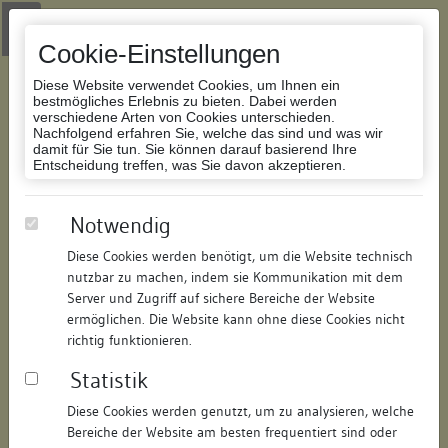
Zur Navigation springen
Zum Inhalt der Website springen
Login
|
Schriftgröße anpassen
|
Kontakt
|
Handbuch
|
Impressum
& Datenschutzerklärung
Cookie-Einstellungen
Diese Website verwendet Cookies, um Ihnen ein
bestmögliches Erlebnis zu bieten. Dabei werden
verschiedene Arten von Cookies unterschieden.
Nachfolgend erfahren Sie, welche das sind und was wir
Datenbank Bauforschung/Restaurierung
damit für Sie tun. Sie können darauf basierend Ihre
Entscheidung treffen, was Sie davon akzeptieren.
Wohnhaus
Notwendig
Diese Cookies werden benötigt, um die Website technisch
ID:
211359489410
/
Datum:
25.10.2011
nutzbar zu machen, indem sie Kommunikation mit dem
Datenbestand:
Bauforschung
Server und Zugriff auf sichere Bereiche der Website
ermöglichen. Die Website kann ohne diese Cookies nicht
Als PDF herunterladen:
richtig funktionieren.
Alle Inhalte dieser Seite:
/
Statistik
Objektdaten
Diese Cookies werden genutzt, um zu analysieren, welche
Bereiche der Website am besten frequentiert sind oder
Straße:
Salmannsweilergasse