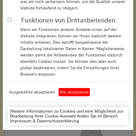
was wir noch verbessern können, um die Qualität unserer
Straße:
Torgasse
Website fortlaufend zu steigern.
Hausnummer:
1
Funktionen von Drittanbietenden
Postleitzahl:
78462
Wenn wir Funktionen anderer Anbieter:innen auf der
Website integrieren, können wir Ihnen dadurch weitere
Stadt-Teilort:
Konstanz
Inhalte anbieten. Dies betrifft beispielsweise die
Darstellung lokalisierter Daten in Karten. Möglicherweise
werden damit die Anbietenden der Funktionen dadurch
Regierungsbezirk:
Freiburg
ebenfalls Cookies nutzen. Sie können dies aber auch
global deaktivieren, indem Sie die Einstellungen Ihres
Kreis:
Konstanz (Landkreis)
Browsers anpassen.
Wohnplatzschlüssel:
8335043012
Flurstücknummer:
275
Ausgewählte akzeptieren
Alle akzeptieren
Historischer Straßenname:
keiner
Weitere Informationen zu Cookies und eine Möglichkeit zur
Historische Gebäudenummer:
keine
Bearbeitung Ihrer Cookie-Auswahl finden Sie im Bereich
Impressum & Datenschutzerklärung
Lage des Wohnplatzes: