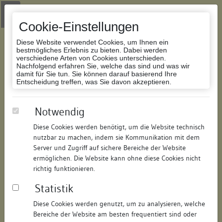
Zur Navigation springen
Zum Inhalt der Website springen
Login
|
Schriftgröße anpassen
|
Kontakt
|
Handbuch
|
Impressum
& Datenschutzerklärung
Cookie-Einstellungen
Diese Website verwendet Cookies, um Ihnen ein
bestmögliches Erlebnis zu bieten. Dabei werden
verschiedene Arten von Cookies unterschieden.
Nachfolgend erfahren Sie, welche das sind und was wir
Datenbank Bauforschung/Restaurierung
damit für Sie tun. Sie können darauf basierend Ihre
Entscheidung treffen, was Sie davon akzeptieren.
Kaplaneihaus zu den Schotten,
Notwendig
Mesmerwohnhaus von St. Stephan
Diese Cookies werden benötigt, um die Website technisch
nutzbar zu machen, indem sie Kommunikation mit dem
ID:
211316049107
/
Datum:
20.06.2008
Server und Zugriff auf sichere Bereiche der Website
Datenbestand:
Bauforschung
ermöglichen. Die Website kann ohne diese Cookies nicht
richtig funktionieren.
Als PDF herunterladen:
Statistik
Alle Inhalte dieser Seite:
/
Diese Cookies werden genutzt, um zu analysieren, welche
Objektdaten
Bereiche der Website am besten frequentiert sind oder