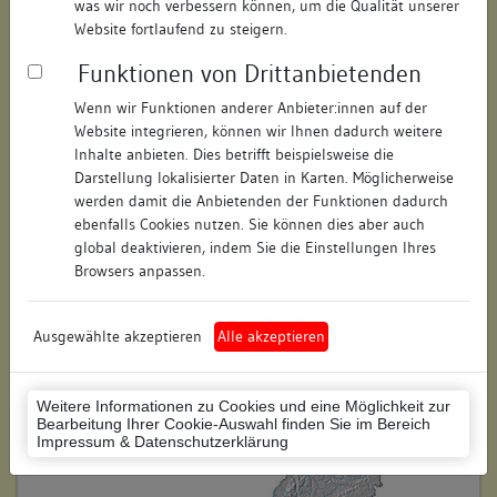
was wir noch verbessern können, um die Qualität unserer
Hausnummer:
11
Website fortlaufend zu steigern.
Funktionen von Drittanbietenden
Postleitzahl:
78464
Wenn wir Funktionen anderer Anbieter:innen auf der
Stadt-Teilort:
Konstanz
Website integrieren, können wir Ihnen dadurch weitere
Inhalte anbieten. Dies betrifft beispielsweise die
Regierungsbezirk:
Freiburg
Darstellung lokalisierter Daten in Karten. Möglicherweise
werden damit die Anbietenden der Funktionen dadurch
Kreis:
Konstanz (Landkreis)
ebenfalls Cookies nutzen. Sie können dies aber auch
global deaktivieren, indem Sie die Einstellungen Ihres
Wohnplatzschlüssel:
8335043012
Browsers anpassen.
Flurstücknummer:
keine
Ausgewählte akzeptieren
Alle akzeptieren
Historischer Straßenname:
keiner
Historische Gebäudenummer:
keine
Weitere Informationen zu Cookies und eine Möglichkeit zur
Bearbeitung Ihrer Cookie-Auswahl finden Sie im Bereich
Lage des Wohnplatzes:
Impressum & Datenschutzerklärung