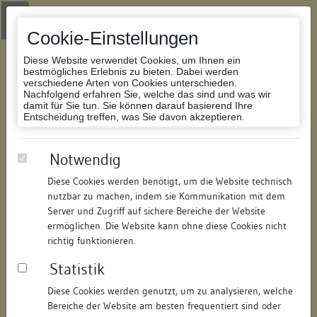
Zur Navigation springen
Zum Inhalt der Website springen
Login
|
Schriftgröße anpassen
|
Kontakt
|
Handbuch
|
Impressum
& Datenschutzerklärung
Cookie-Einstellungen
Diese Website verwendet Cookies, um Ihnen ein
bestmögliches Erlebnis zu bieten. Dabei werden
verschiedene Arten von Cookies unterschieden.
Nachfolgend erfahren Sie, welche das sind und was wir
Datenbank Bauforschung/Restaurierung
damit für Sie tun. Sie können darauf basierend Ihre
Entscheidung treffen, was Sie davon akzeptieren.
Wohnhaus
Notwendig
Diese Cookies werden benötigt, um die Website technisch
ID:
210484220619
/
Datum:
08.01.2019
nutzbar zu machen, indem sie Kommunikation mit dem
Datenbestand:
Bauforschung und Restaurierung
Server und Zugriff auf sichere Bereiche der Website
ermöglichen. Die Website kann ohne diese Cookies nicht
Als PDF herunterladen:
richtig funktionieren.
Alle Inhalte dieser Seite:
/
Statistik
Objektdaten
Diese Cookies werden genutzt, um zu analysieren, welche
Bereiche der Website am besten frequentiert sind oder
Straße:
Seestraße