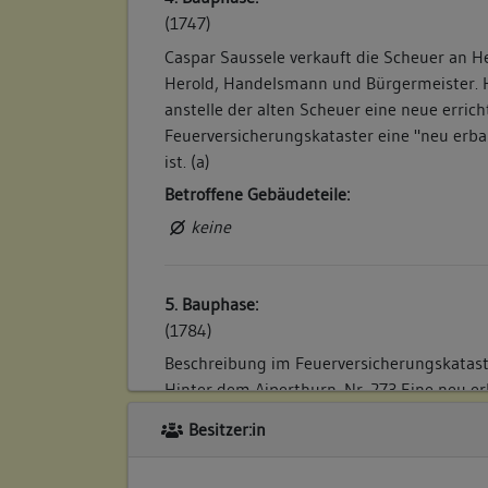
(1747)
Caspar Saussele verkauft die Scheuer an H
Herold, Handelsmann und Bürgermeister. H
anstelle der alten Scheuer eine neue errich
Feuerversicherungskataster eine "neu erba
ist. (a)
Betroffene Gebäudeteile:
keine
5. Bauphase:
(1784)
Beschreibung im Feuerversicherungskataster
Hinter dem Aiperthurn. Nr. 273 Eine neu e
ein Keller". (a)
Besitzer:in
Betroffene Gebäudeteile:
keine