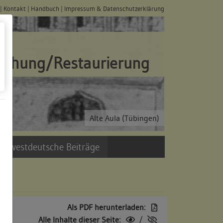
|
Kontakt
|
Handbuch
|
Impressum & Datenschutzerklärung
schung/Restaurierung
Alte Aula (Tübingen)
üdwestdeutsche Beiträge
Als PDF herunterladen:
Alle Inhalte dieser Seite:
/