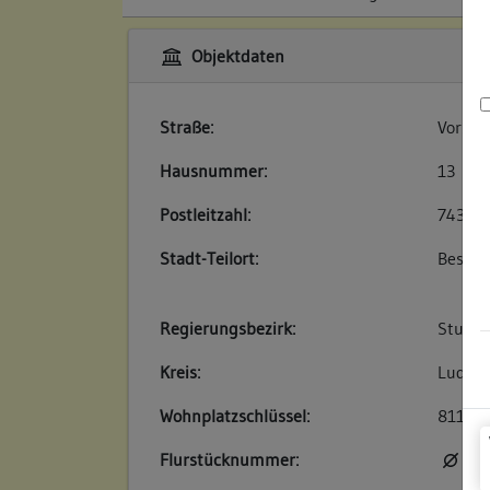
Objektdaten
Straße:
Vorsta
Hausnummer:
13
Postleitzahl:
74354
Stadt-Teilort:
Besigh
Regierungsbezirk:
Stuttg
Kreis:
Ludwig
Wohnplatzschlüssel:
81180
Flurstücknummer:
kei