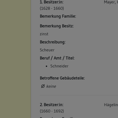
1. Besitzer:in:
Mayer,
(1628 - 1660)
Bemerkung Familie:
6. Bauphase:
(1875)
Bemerkung Besitz:
Die Scheuer wird an den Kaufmann Friedrich
zinst
Eine einstockige Scheuer (85 qm) mit gewö
Beschreibung:
westlich (3 qm), in der Vorstadt, neben And
Scheuer
Fauth". (a)
Beruf / Amt / Titel:
Betroffene Gebäudeteile:
Schneider
keine
Betroffene Gebäudeteile:
7. Bauphase:
keine
(1993)
Umbau.
2. Besitzer:in:
Hägelin
Betroffene Gebäudeteile:
(1660 - 1692)
keine