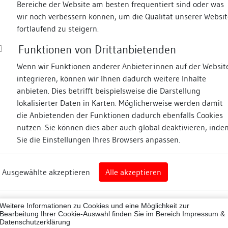
Bereiche der Website am besten frequentiert sind oder was
wir noch verbessern können, um die Qualität unserer Websit
Fotos
fortlaufend zu steigern.
Funktionen von Drittanbietenden
dt
Wenn wir Funktionen anderer Anbieter:innen auf der Websit
integrieren, können wir Ihnen dadurch weitere Inhalte
anbieten. Dies betrifft beispielsweise die Darstellung
lokalisierter Daten in Karten. Möglicherweise werden damit
die Anbietenden der Funktionen dadurch ebenfalls Cookies
eim
nutzen. Sie können dies aber auch global deaktivieren, inde
Sie die Einstellungen Ihres Browsers anpassen.
Abbildungsnachweis
art
Ausgewählte akzeptieren
Alle akzeptieren
sburg (Landkreis)
Zugeordnete Dokumenta
07001
Weitere Informationen zu Cookies und eine Möglichkeit zur
Besigheimer Häuserbu
ne
Bearbeitung Ihrer Cookie-Auswahl finden Sie im Bereich
Impressum &
Datenschutzerklärung