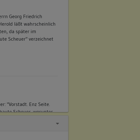
errn Georg Friedrich
erold läßt wahrscheinlich
ten, da später im
ute Scheuer" verzeichnet
: "Vorstadt. Enz Seite.
rbaute Scheuer, worunter