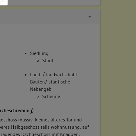
Siedlung
Stadt
Ländl./ landwirtschaftl.
Bauten/ städtische
Nebengeb.
Scheune
rzbeschreibung):
eschoss massiv, kleines älteres Tor und
eres Halbgeschoss teils Wohnnutzung, auf
orkragendes Dachgeschoss mit Knaggen,