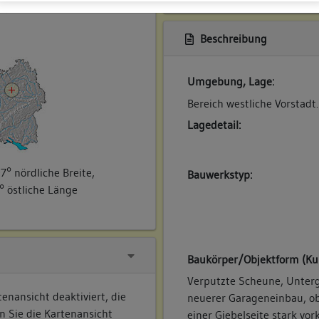
ner
Beschreibung
Umgebung, Lage:
Bereich westliche Vorstadt.
Lagedetail:
7° nördliche Breite,
Bauwerkstyp:
° östliche Länge
Baukörper/Objektform (Ku
Verputzte Scheune, Unterg
enansicht deaktiviert, die
neuerer Garageneinbau, ob
n Sie die Kartenansicht
einer Giebelseite stark v