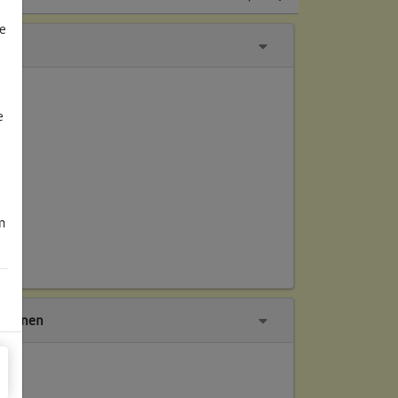
e
e
m
tionen
ch