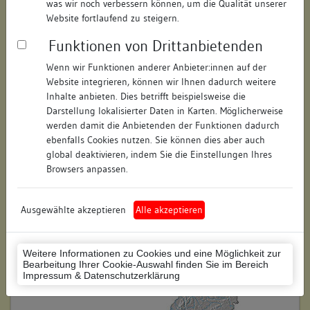
was wir noch verbessern können, um die Qualität unserer
Hausnummer:
6
Website fortlaufend zu steigern.
Funktionen von Drittanbietenden
Postleitzahl:
78464
Wenn wir Funktionen anderer Anbieter:innen auf der
Stadt-Teilort:
Konstanz
Website integrieren, können wir Ihnen dadurch weitere
Inhalte anbieten. Dies betrifft beispielsweise die
Regierungsbezirk:
Freiburg
Darstellung lokalisierter Daten in Karten. Möglicherweise
werden damit die Anbietenden der Funktionen dadurch
Kreis:
Konstanz (Landkreis)
ebenfalls Cookies nutzen. Sie können dies aber auch
global deaktivieren, indem Sie die Einstellungen Ihres
Wohnplatzschlüssel:
8335043012
Browsers anpassen.
Flurstücknummer:
keine
Ausgewählte akzeptieren
Alle akzeptieren
Historischer Straßenname:
keiner
Historische Gebäudenummer:
keine
Weitere Informationen zu Cookies und eine Möglichkeit zur
Bearbeitung Ihrer Cookie-Auswahl finden Sie im Bereich
Lage des Wohnplatzes:
Impressum & Datenschutzerklärung