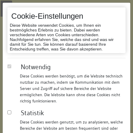
Zur Navigation springen
Zum Inhalt der Website springen
Login
|
Schriftgröße anpassen
|
Kontakt
|
Handbuch
|
Impressum
& Datenschutzerklärung
Cookie-Einstellungen
Diese Website verwendet Cookies, um Ihnen ein
bestmögliches Erlebnis zu bieten. Dabei werden
verschiedene Arten von Cookies unterschieden.
Nachfolgend erfahren Sie, welche das sind und was wir
Datenbank Bauforschung/Restaurierung
damit für Sie tun. Sie können darauf basierend Ihre
Entscheidung treffen, was Sie davon akzeptieren.
Wohnhaus
Notwendig
Diese Cookies werden benötigt, um die Website technisch
ID:
208885819712
/
Datum:
08.01.2019
nutzbar zu machen, indem sie Kommunikation mit dem
Datenbestand:
Bauforschung und Restaurierung
Server und Zugriff auf sichere Bereiche der Website
ermöglichen. Die Website kann ohne diese Cookies nicht
Als PDF herunterladen:
richtig funktionieren.
Alle Inhalte dieser Seite:
/
Statistik
Objektdaten
Diese Cookies werden genutzt, um zu analysieren, welche
Bereiche der Website am besten frequentiert sind oder
Straße:
Conrad-Gröber-Straße