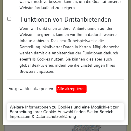
was wir noch verbessern können, um die Qualität unserer
Hausnummer:
40
Website fortlaufend zu steigern.
Funktionen von Drittanbietenden
Postleitzahl:
78187
Wenn wir Funktionen anderer Anbieter:innen auf der
Stadt-Teilort:
Geisingen
Website integrieren, können wir Ihnen dadurch weitere
Inhalte anbieten. Dies betrifft beispielsweise die
Regierungsbezirk:
Freiburg
Darstellung lokalisierter Daten in Karten. Möglicherweise
werden damit die Anbietenden der Funktionen dadurch
Kreis:
Tuttlingen (Landkreis)
ebenfalls Cookies nutzen. Sie können dies aber auch
global deaktivieren, indem Sie die Einstellungen Ihres
Wohnplatzschlüssel:
8327018004
Browsers anpassen.
Flurstücknummer:
keine
Ausgewählte akzeptieren
Alle akzeptieren
Historischer Straßenname:
keiner
Historische Gebäudenummer:
keine
Weitere Informationen zu Cookies und eine Möglichkeit zur
Bearbeitung Ihrer Cookie-Auswahl finden Sie im Bereich
Lage des Wohnplatzes:
Impressum & Datenschutzerklärung