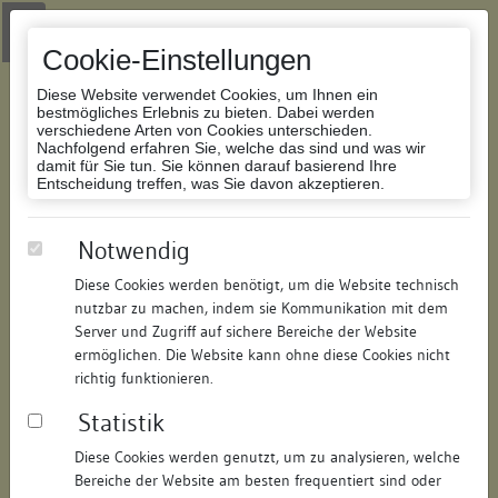
Zur Navigation springen
Zum Inhalt der Website springen
Login
|
Schriftgröße anpassen
|
Kontakt
|
Handbuch
|
Impressum
& Datenschutzerklärung
Cookie-Einstellungen
Diese Website verwendet Cookies, um Ihnen ein
bestmögliches Erlebnis zu bieten. Dabei werden
verschiedene Arten von Cookies unterschieden.
Nachfolgend erfahren Sie, welche das sind und was wir
Datenbank Bauforschung/Restaurierung
damit für Sie tun. Sie können darauf basierend Ihre
Entscheidung treffen, was Sie davon akzeptieren.
Wohnhaus
Notwendig
Diese Cookies werden benötigt, um die Website technisch
ID:
206078019515
/
Datum:
17.07.2013
nutzbar zu machen, indem sie Kommunikation mit dem
Datenbestand:
Bauforschung
Server und Zugriff auf sichere Bereiche der Website
ermöglichen. Die Website kann ohne diese Cookies nicht
Als PDF herunterladen:
richtig funktionieren.
Alle Inhalte dieser Seite:
/
Statistik
Objektdaten
Diese Cookies werden genutzt, um zu analysieren, welche
Bereiche der Website am besten frequentiert sind oder
Straße:
Hauptstraße