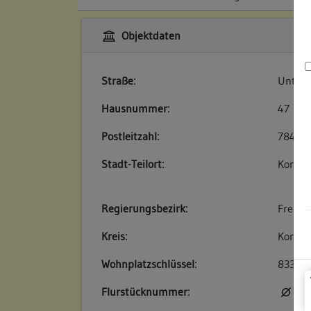
Objektdaten
Straße:
Untere
Hausnummer:
47
Postleitzahl:
78462
Stadt-Teilort:
Konsta
Regierungsbezirk:
Freibu
Kreis:
Konsta
Wohnplatzschlüssel:
83350
Flurstücknummer:
kei