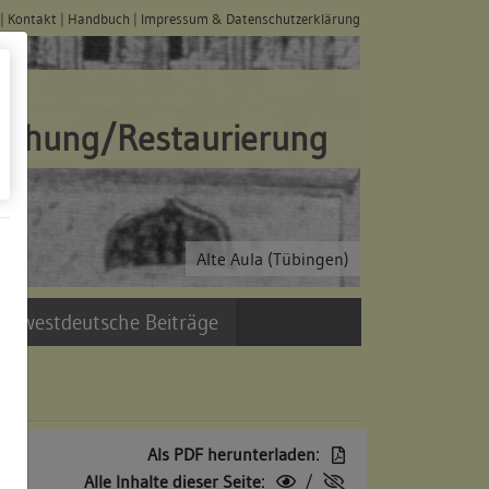
|
Kontakt
|
Handbuch
|
Impressum & Datenschutzerklärung
schung/Restaurierung
Alte Aula (Tübingen)
üdwestdeutsche Beiträge
Als PDF herunterladen:
Alle Inhalte dieser Seite:
/