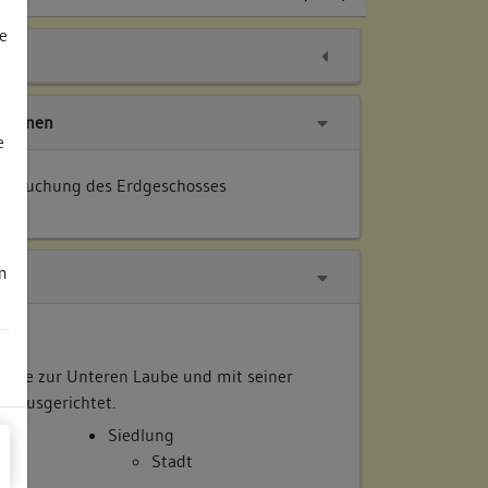
e
tionen
e
tersuchung des Erdgeschosses
m
seite zur Unteren Laube und mit seiner
t ausgerichtet.
Siedlung
Stadt