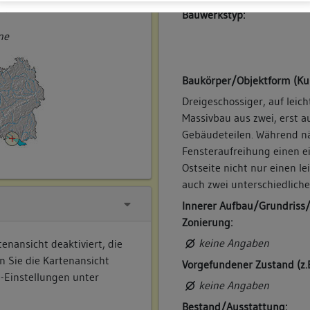
ner
Bauwerkstyp:
ne
Baukörper/Objektform (Ku
Dreigeschossiger, auf leich
Massivbau aus zwei, erst a
Gebäudeteilen. Während nä
Fensteraufreihung einen ei
Ostseite nicht nur einen le
auch zwei unterschiedlich
Innerer Aufbau/Grundriss
Zonierung:
keine Angaben
enansicht deaktiviert, die
n Sie die Kartenansicht
Vorgefundener Zustand (z.
e-Einstellungen unter
keine Angaben
Bestand/Ausstattung: