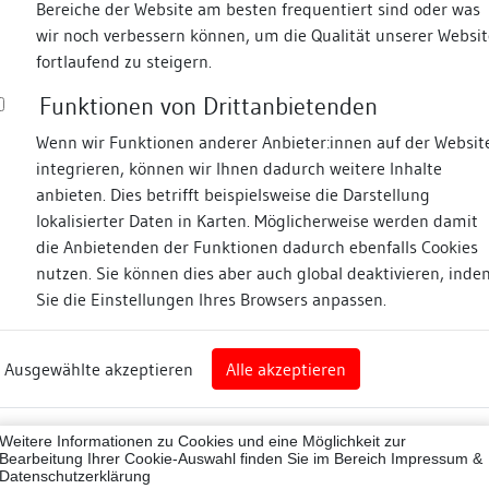
Bereiche der Website am besten frequentiert sind oder was
wir noch verbessern können, um die Qualität unserer Websit
Fotos
fortlaufend zu steigern.
Funktionen von Drittanbietenden
Zugeordnete Dokumenta
 Laube
Wenn wir Funktionen anderer Anbieter:innen auf der Websit
integrieren, können wir Ihnen dadurch weitere Inhalte
Bauhistorische Kurzun
anbieten. Dies betrifft beispielsweise die Darstellung
lokalisierter Daten in Karten. Möglicherweise werden damit
die Anbietenden der Funktionen dadurch ebenfalls Cookies
nz
nutzen. Sie können dies aber auch global deaktivieren, inde
Beschreibung
Sie die Einstellungen Ihres Browsers anpassen.
rg
Umgebung, Lage:
Ausgewählte akzeptieren
Alle akzeptieren
nz (Landkreis)
Mit seiner westlichen Lang
Osttraufe zum Oberen Mark
43012
Lagedetail:
Weitere Informationen zu Cookies und eine Möglichkeit zur
ne
Bearbeitung Ihrer Cookie-Auswahl finden Sie im Bereich
Impressum &
Datenschutzerklärung