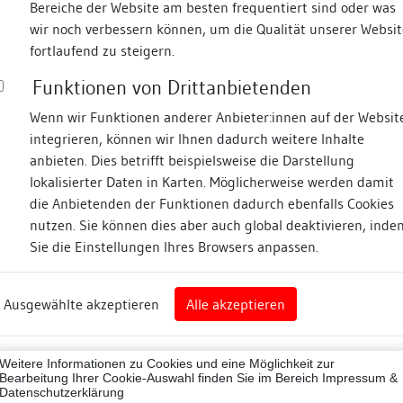
Bereiche der Website am besten frequentiert sind oder was
wir noch verbessern können, um die Qualität unserer Websit
Fotos
fortlaufend zu steigern.
Funktionen von Drittanbietenden
Zugeordnete Dokumenta
 Laube
Wenn wir Funktionen anderer Anbieter:innen auf der Websit
integrieren, können wir Ihnen dadurch weitere Inhalte
Bauhistorische Kurzun
anbieten. Dies betrifft beispielsweise die Darstellung
lokalisierter Daten in Karten. Möglicherweise werden damit
die Anbietenden der Funktionen dadurch ebenfalls Cookies
nz
nutzen. Sie können dies aber auch global deaktivieren, inde
Beschreibung
Sie die Einstellungen Ihres Browsers anpassen.
rg
Umgebung, Lage:
Ausgewählte akzeptieren
Alle akzeptieren
nz (Landkreis)
Mit seiner westlichen Lang
Osttraufe zum Oberen Mark
43012
Lagedetail:
Weitere Informationen zu Cookies und eine Möglichkeit zur
ne
Bearbeitung Ihrer Cookie-Auswahl finden Sie im Bereich
Impressum &
Datenschutzerklärung