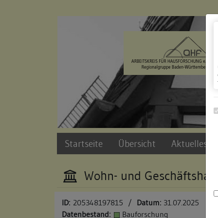
Zur Navigation springen
Zum Inhalt der Website springen
Startseite
Übersicht
Aktuelles u
Wohn- und Geschäftshau
ID:
205348197815
/
Datum:
31.07.2025
Datenbestand:
Bauforschung