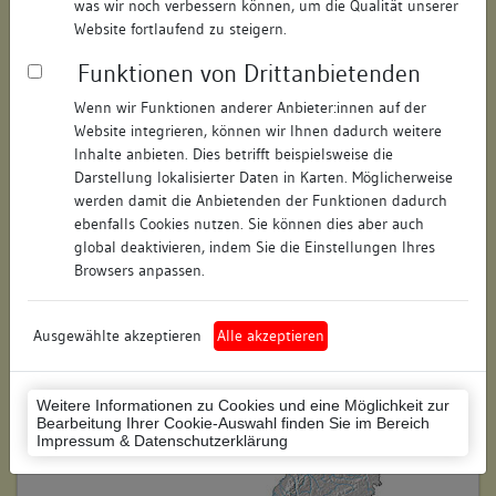
was wir noch verbessern können, um die Qualität unserer
Hausnummer:
47
Website fortlaufend zu steigern.
Funktionen von Drittanbietenden
Postleitzahl:
78462
Wenn wir Funktionen anderer Anbieter:innen auf der
Stadt-Teilort:
Konstanz
Website integrieren, können wir Ihnen dadurch weitere
Inhalte anbieten. Dies betrifft beispielsweise die
Regierungsbezirk:
Freiburg
Darstellung lokalisierter Daten in Karten. Möglicherweise
werden damit die Anbietenden der Funktionen dadurch
Kreis:
Konstanz (Landkreis)
ebenfalls Cookies nutzen. Sie können dies aber auch
global deaktivieren, indem Sie die Einstellungen Ihres
Wohnplatzschlüssel:
8335043012
Browsers anpassen.
Flurstücknummer:
keine
Ausgewählte akzeptieren
Alle akzeptieren
Historischer Straßenname:
keiner
Historische Gebäudenummer:
keine
Weitere Informationen zu Cookies und eine Möglichkeit zur
Bearbeitung Ihrer Cookie-Auswahl finden Sie im Bereich
Lage des Wohnplatzes:
Impressum & Datenschutzerklärung