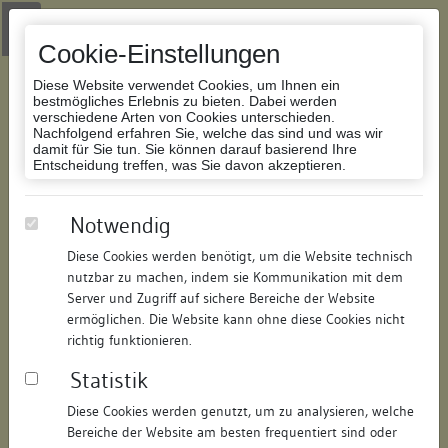
Zur Navigation springen
Zum Inhalt der Website springen
Login
|
Schriftgröße anpassen
|
Kontakt
|
Handbuch
|
Impressum
& Datenschutzerklärung
Cookie-Einstellungen
Diese Website verwendet Cookies, um Ihnen ein
bestmögliches Erlebnis zu bieten. Dabei werden
verschiedene Arten von Cookies unterschieden.
Nachfolgend erfahren Sie, welche das sind und was wir
Datenbank Bauforschung/Restaurierung
damit für Sie tun. Sie können darauf basierend Ihre
Entscheidung treffen, was Sie davon akzeptieren.
Wohn- und Geschäftshaus
Notwendig
Diese Cookies werden benötigt, um die Website technisch
ID:
205348197815
/
Datum:
31.07.2025
nutzbar zu machen, indem sie Kommunikation mit dem
Datenbestand:
Bauforschung
Server und Zugriff auf sichere Bereiche der Website
ermöglichen. Die Website kann ohne diese Cookies nicht
Als PDF herunterladen:
richtig funktionieren.
Alle Inhalte dieser Seite:
/
Statistik
Objektdaten
Diese Cookies werden genutzt, um zu analysieren, welche
Bereiche der Website am besten frequentiert sind oder
Straße:
Untere Laube