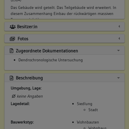
Das Gebäude wird geteilt. Das Teilgebäude wird erweitert. In
diesem Zusammenhang Einbau der rückwärtigen massiven
Trennwand. (gk)
Besitzer:in
Betroffene Gebäudeteile:
keine
Fotos
Zugeordnete Dokumentationen
3. Bauphase:
Dendrochronologische Untersuchung
(1385)
Erweiterung des Teilgebäudes über die alte Restfläche und
Modernisierung.
Beschreibung
Betroffene Gebäudeteile:
Umgebung, Lage:
keine
keine Angaben
Lagedetail:
Siedlung
Stadt
Bauwerkstyp:
Wohnbauten
Wohnhaus