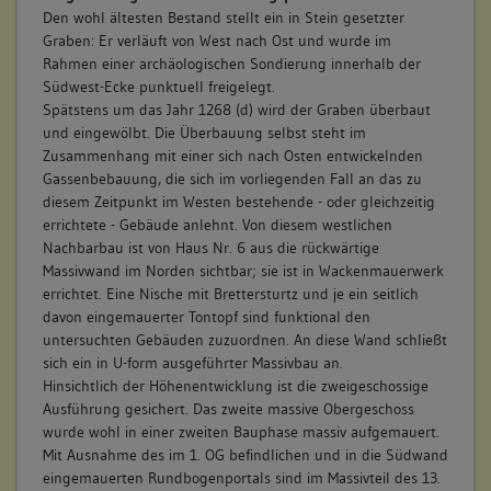
Den wohl ältesten Bestand stellt ein in Stein gesetzter
Graben: Er verläuft von West nach Ost und wurde im
Rahmen einer archäologischen Sondierung innerhalb der
Südwest-Ecke punktuell freigelegt.
Spätstens um das Jahr 1268 (d) wird der Graben überbaut
und eingewölbt. Die Überbauung selbst steht im
Zusammenhang mit einer sich nach Osten entwickelnden
Gassenbebauung, die sich im vorliegenden Fall an das zu
diesem Zeitpunkt im Westen bestehende - oder gleichzeitig
errichtete - Gebäude anlehnt. Von diesem westlichen
Nachbarbau ist von Haus Nr. 6 aus die rückwärtige
Massivwand im Norden sichtbar; sie ist in Wackenmauerwerk
errichtet. Eine Nische mit Brettersturtz und je ein seitlich
davon eingemauerter Tontopf sind funktional den
untersuchten Gebäuden zuzuordnen. An diese Wand schließt
sich ein in U-form ausgeführter Massivbau an.
Hinsichtlich der Höhenentwicklung ist die zweigeschossige
Ausführung gesichert. Das zweite massive Obergeschoss
wurde wohl in einer zweiten Bauphase massiv aufgemauert.
Mit Ausnahme des im 1. OG befindlichen und in die Südwand
eingemauerten Rundbogenportals sind im Massivteil des 13.