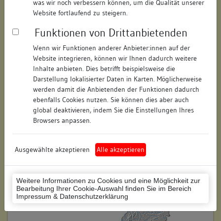
was wir noch verbessern können, um die Qualität unserer
Hausnummer:
6
Website fortlaufend zu steigern.
Funktionen von Drittanbietenden
Postleitzahl:
78462
Wenn wir Funktionen anderer Anbieter:innen auf der
Stadt-Teilort:
Konstanz
Website integrieren, können wir Ihnen dadurch weitere
Inhalte anbieten. Dies betrifft beispielsweise die
Regierungsbezirk:
Freiburg
Darstellung lokalisierter Daten in Karten. Möglicherweise
werden damit die Anbietenden der Funktionen dadurch
Kreis:
Konstanz (Landkreis)
ebenfalls Cookies nutzen. Sie können dies aber auch
global deaktivieren, indem Sie die Einstellungen Ihres
Wohnplatzschlüssel:
8335043012
Browsers anpassen.
Flurstücknummer:
keine
Ausgewählte akzeptieren
Alle akzeptieren
Historischer Straßenname:
keiner
Historische Gebäudenummer:
keine
Weitere Informationen zu Cookies und eine Möglichkeit zur
Bearbeitung Ihrer Cookie-Auswahl finden Sie im Bereich
Lage des Wohnplatzes:
Impressum & Datenschutzerklärung