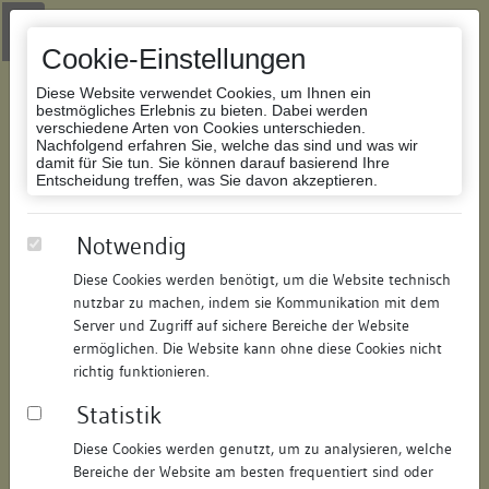
Zur Navigation springen
Zum Inhalt der Website springen
Login
|
Schriftgröße anpassen
|
Kontakt
|
Handbuch
|
Impressum
& Datenschutzerklärung
Cookie-Einstellungen
Diese Website verwendet Cookies, um Ihnen ein
bestmögliches Erlebnis zu bieten. Dabei werden
verschiedene Arten von Cookies unterschieden.
Nachfolgend erfahren Sie, welche das sind und was wir
Datenbank Bauforschung/Restaurierung
damit für Sie tun. Sie können darauf basierend Ihre
Entscheidung treffen, was Sie davon akzeptieren.
Wohnhaus
Notwendig
Diese Cookies werden benötigt, um die Website technisch
ID:
205328727816
/
Datum:
06.02.2012
nutzbar zu machen, indem sie Kommunikation mit dem
Datenbestand:
Bauforschung
Server und Zugriff auf sichere Bereiche der Website
ermöglichen. Die Website kann ohne diese Cookies nicht
Als PDF herunterladen:
richtig funktionieren.
Alle Inhalte dieser Seite:
/
Statistik
Objektdaten
Diese Cookies werden genutzt, um zu analysieren, welche
Bereiche der Website am besten frequentiert sind oder
Straße:
Münzgasse