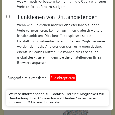
was wir noch verbessern können, um die Qualität unserer
Hausnummer:
3
Website fortlaufend zu steigern.
Funktionen von Drittanbietenden
Postleitzahl:
78462
Wenn wir Funktionen anderer Anbieter:innen auf der
Stadt-Teilort:
Konstanz
Website integrieren, können wir Ihnen dadurch weitere
Inhalte anbieten. Dies betrifft beispielsweise die
Regierungsbezirk:
Freiburg
Darstellung lokalisierter Daten in Karten. Möglicherweise
werden damit die Anbietenden der Funktionen dadurch
Kreis:
Konstanz (Landkreis)
ebenfalls Cookies nutzen. Sie können dies aber auch
global deaktivieren, indem Sie die Einstellungen Ihres
Wohnplatzschlüssel:
8335043012
Browsers anpassen.
Flurstücknummer:
keine
Ausgewählte akzeptieren
Alle akzeptieren
Historischer Straßenname:
keiner
Historische Gebäudenummer:
keine
Weitere Informationen zu Cookies und eine Möglichkeit zur
Bearbeitung Ihrer Cookie-Auswahl finden Sie im Bereich
Lage des Wohnplatzes:
Impressum & Datenschutzerklärung