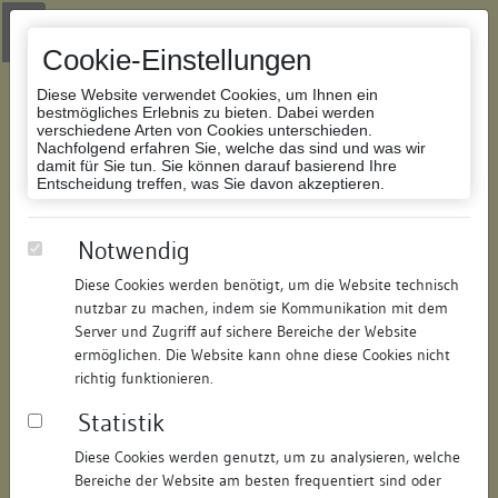
Zur Navigation springen
Zum Inhalt der Website springen
Login
|
Schriftgröße anpassen
|
Kontakt
|
Handbuch
|
Impressum
& Datenschutzerklärung
Cookie-Einstellungen
Diese Website verwendet Cookies, um Ihnen ein
bestmögliches Erlebnis zu bieten. Dabei werden
verschiedene Arten von Cookies unterschieden.
Nachfolgend erfahren Sie, welche das sind und was wir
Datenbank Bauforschung/Restaurierung
damit für Sie tun. Sie können darauf basierend Ihre
Entscheidung treffen, was Sie davon akzeptieren.
Wohn- und Geschäftshaus
Notwendig
Diese Cookies werden benötigt, um die Website technisch
ID:
205275855520
/
Datum:
18.12.2018
nutzbar zu machen, indem sie Kommunikation mit dem
Datenbestand:
Bauforschung und Restaurierung
Server und Zugriff auf sichere Bereiche der Website
ermöglichen. Die Website kann ohne diese Cookies nicht
Als PDF herunterladen:
richtig funktionieren.
Alle Inhalte dieser Seite:
/
Statistik
Objektdaten
Diese Cookies werden genutzt, um zu analysieren, welche
Bereiche der Website am besten frequentiert sind oder
Straße:
Zollernstraße