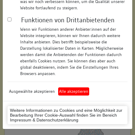
was wir noch verbessern können, um die Qualität unserer
Hausnummer:
19
Website fortlaufend zu steigern.
Funktionen von Drittanbietenden
Postleitzahl:
89073
Wenn wir Funktionen anderer Anbieter:innen auf der
Stadt-Teilort:
Ulm
Website integrieren, können wir Ihnen dadurch weitere
Inhalte anbieten. Dies betrifft beispielsweise die
Regierungsbezirk:
Tübingen
Darstellung lokalisierter Daten in Karten. Möglicherweise
werden damit die Anbietenden der Funktionen dadurch
Kreis:
Ulm (Stadtkreis)
ebenfalls Cookies nutzen. Sie können dies aber auch
global deaktivieren, indem Sie die Einstellungen Ihres
Wohnplatzschlüssel:
8421000028
Browsers anpassen.
Flurstücknummer:
keine
Ausgewählte akzeptieren
Alle akzeptieren
Historischer Straßenname:
Unter der Metzig, Unter der
Metz (Anfang 19. Jh.)
Historische Gebäudenummer:
A74
Weitere Informationen zu Cookies und eine Möglichkeit zur
Bearbeitung Ihrer Cookie-Auswahl finden Sie im Bereich
Impressum & Datenschutzerklärung
Lage des Wohnplatzes: