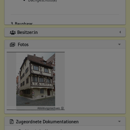
Dachgeschoss(e)
3. Bauphase:
(1699)
Besitzer:in
Neue Fachwerkwand im OG gegen den Platz (d)
Fotos
Betroffene Gebäudeteile:
Obergeschoss(e)
4. Bauphase:
(1865)
Um- und Einbauten; Kessel im EG, Feuerungsanlagen
verändert im 1. und 2. OG evtl. Kammern im Dach)
Betroffene Gebäudeteile:
Abbildungsnachweis
Erdgeschoss
Obergeschoss(e)
Zugeordnete Dokumentationen
Dachgeschoss(e)