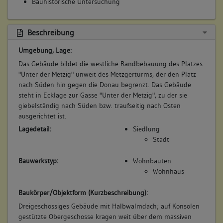
Ausstattung
Bauhistorische Untersuchung
Beschreibung
5. Bauphase:
Umgebung, Lage:
(1956)
Das Gebäude bildet die westliche Randbebauung des Platzes
Aborteinbau
"Unter der Metzig" unweit des Metzgerturms, der den Platz
Betroffene Gebäudeteile:
nach Süden hin gegen die Donau begrenzt. Das Gebäude
Erdgeschoss
steht in Ecklage zur Gasse "Unter der Metzig", zu der sie
Ausstattung
giebelständig nach Süden bzw. traufseitig nach Osten
ausgerichtet ist.
Lagedetail:
Siedlung
Stadt
Bauwerkstyp:
Wohnbauten
Wohnhaus
Baukörper/Objektform (Kurzbeschreibung):
Dreigeschossiges Gebäude mit Halbwalmdach; auf Konsolen
gestützte Obergeschosse kragen weit über dem massiven