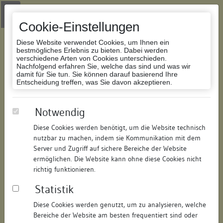
Zur Navigation springen
Zum Inhalt der Website springen
Login
|
Schriftgröße anpassen
|
Kontakt
|
Handbuch
|
Impressum
& Datenschutzerklärung
Cookie-Einstellungen
Diese Website verwendet Cookies, um Ihnen ein
bestmögliches Erlebnis zu bieten. Dabei werden
verschiedene Arten von Cookies unterschieden.
Nachfolgend erfahren Sie, welche das sind und was wir
Datenbank Bauforschung/Restaurierung
damit für Sie tun. Sie können darauf basierend Ihre
Entscheidung treffen, was Sie davon akzeptieren.
Ehem. Handwerkerhaus
Notwendig
Diese Cookies werden benötigt, um die Website technisch
ID:
205156015311
/
Datum:
16.12.2025
nutzbar zu machen, indem sie Kommunikation mit dem
Datenbestand:
Bauforschung
Server und Zugriff auf sichere Bereiche der Website
ermöglichen. Die Website kann ohne diese Cookies nicht
Als PDF herunterladen:
richtig funktionieren.
Alle Inhalte dieser Seite:
/
Statistik
Objektdaten
Diese Cookies werden genutzt, um zu analysieren, welche
Bereiche der Website am besten frequentiert sind oder
Straße:
Unter der Metzig