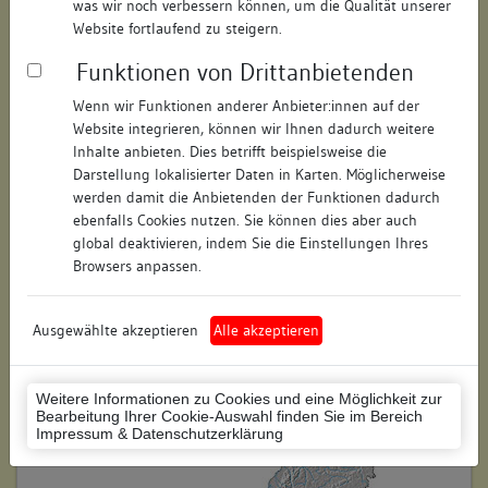
was wir noch verbessern können, um die Qualität unserer
Hausnummer:
31
Website fortlaufend zu steigern.
Funktionen von Drittanbietenden
Postleitzahl:
79761
Wenn wir Funktionen anderer Anbieter:innen auf der
Stadt-Teilort:
Waldshut
Website integrieren, können wir Ihnen dadurch weitere
Inhalte anbieten. Dies betrifft beispielsweise die
Regierungsbezirk:
Freiburg
Darstellung lokalisierter Daten in Karten. Möglicherweise
werden damit die Anbietenden der Funktionen dadurch
Kreis:
Waldshut (Landkreis)
ebenfalls Cookies nutzen. Sie können dies aber auch
global deaktivieren, indem Sie die Einstellungen Ihres
Wohnplatzschlüssel:
8337126038
Browsers anpassen.
Flurstücknummer:
keine
Ausgewählte akzeptieren
Alle akzeptieren
Historischer Straßenname:
keiner
Historische Gebäudenummer:
keine
Weitere Informationen zu Cookies und eine Möglichkeit zur
Bearbeitung Ihrer Cookie-Auswahl finden Sie im Bereich
Lage des Wohnplatzes:
Impressum & Datenschutzerklärung