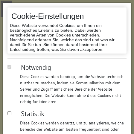
Zur Navigation springen
Zum Inhalt der Website springen
Login
|
Schriftgröße anpassen
|
Kontakt
|
Handbuch
|
Impressum
& Datenschutzerklärung
Cookie-Einstellungen
Diese Website verwendet Cookies, um Ihnen ein
bestmögliches Erlebnis zu bieten. Dabei werden
verschiedene Arten von Cookies unterschieden.
Nachfolgend erfahren Sie, welche das sind und was wir
Datenbank Bauforschung/Restaurierung
damit für Sie tun. Sie können darauf basierend Ihre
Entscheidung treffen, was Sie davon akzeptieren.
Wohnhaus
Notwendig
Diese Cookies werden benötigt, um die Website technisch
ID:
198959093515
/
Datum:
12.03.2021
nutzbar zu machen, indem sie Kommunikation mit dem
Datenbestand:
Bauforschung und Restaurierung
Server und Zugriff auf sichere Bereiche der Website
ermöglichen. Die Website kann ohne diese Cookies nicht
Als PDF herunterladen:
richtig funktionieren.
Alle Inhalte dieser Seite:
/
Statistik
Objektdaten
Diese Cookies werden genutzt, um zu analysieren, welche
Bereiche der Website am besten frequentiert sind oder
Straße:
Kaiserstraße