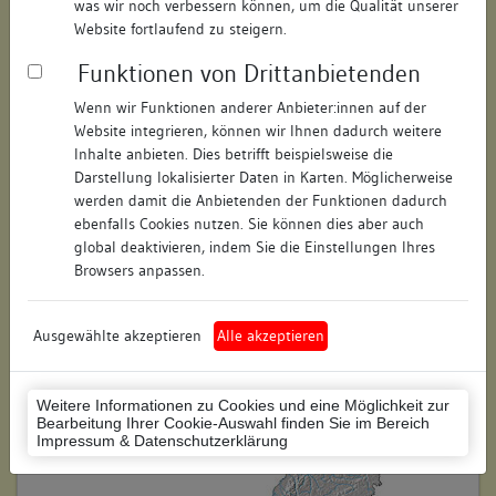
was wir noch verbessern können, um die Qualität unserer
Hausnummer:
2
Website fortlaufend zu steigern.
Funktionen von Drittanbietenden
Postleitzahl:
78462
Wenn wir Funktionen anderer Anbieter:innen auf der
Stadt-Teilort:
Konstanz
Website integrieren, können wir Ihnen dadurch weitere
Inhalte anbieten. Dies betrifft beispielsweise die
Regierungsbezirk:
Freiburg
Darstellung lokalisierter Daten in Karten. Möglicherweise
werden damit die Anbietenden der Funktionen dadurch
Kreis:
Konstanz (Landkreis)
ebenfalls Cookies nutzen. Sie können dies aber auch
global deaktivieren, indem Sie die Einstellungen Ihres
Wohnplatzschlüssel:
8335043012
Browsers anpassen.
Flurstücknummer:
keine
Ausgewählte akzeptieren
Alle akzeptieren
Historischer Straßenname:
keiner
Historische Gebäudenummer:
keine
Weitere Informationen zu Cookies und eine Möglichkeit zur
Bearbeitung Ihrer Cookie-Auswahl finden Sie im Bereich
Lage des Wohnplatzes:
Impressum & Datenschutzerklärung