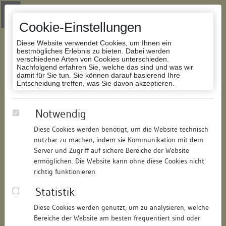
Zur Navigation springen
Zum Inhalt der Website springen
Login
|
Schriftgröße anpassen
|
Kontakt
|
Handbuch
|
Impressum
& Datenschutzerklärung
Cookie-Einstellungen
Diese Website verwendet Cookies, um Ihnen ein
bestmögliches Erlebnis zu bieten. Dabei werden
verschiedene Arten von Cookies unterschieden.
Nachfolgend erfahren Sie, welche das sind und was wir
Datenbank Bauforschung/Restaurierung
damit für Sie tun. Sie können darauf basierend Ihre
Entscheidung treffen, was Sie davon akzeptieren.
Sog. Marie Ellenrieder Haus
Notwendig
Diese Cookies werden benötigt, um die Website technisch
ID:
198952837620
/
Datum:
18.12.2018
nutzbar zu machen, indem sie Kommunikation mit dem
Datenbestand:
Bauforschung und Restaurierung
Server und Zugriff auf sichere Bereiche der Website
ermöglichen. Die Website kann ohne diese Cookies nicht
Als PDF herunterladen:
richtig funktionieren.
Alle Inhalte dieser Seite:
/
Statistik
Objektdaten
Diese Cookies werden genutzt, um zu analysieren, welche
Bereiche der Website am besten frequentiert sind oder
Straße:
Zollernstraße