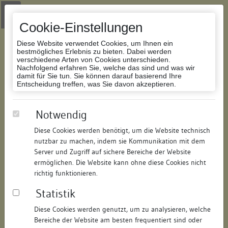
Zur Navigation springen
Zum Inhalt der Website springen
Login
|
Schriftgröße anpassen
|
Kontakt
|
Handbuch
|
Impressum
& Datenschutzerklärung
Cookie-Einstellungen
Diese Website verwendet Cookies, um Ihnen ein
bestmögliches Erlebnis zu bieten. Dabei werden
verschiedene Arten von Cookies unterschieden.
Nachfolgend erfahren Sie, welche das sind und was wir
Datenbank Bauforschung/Restaurierung
damit für Sie tun. Sie können darauf basierend Ihre
Entscheidung treffen, was Sie davon akzeptieren.
Wohnhaus
Notwendig
Diese Cookies werden benötigt, um die Website technisch
ID:
193752887815
/
Datum:
14.10.2011
nutzbar zu machen, indem sie Kommunikation mit dem
Datenbestand:
Bauforschung
Server und Zugriff auf sichere Bereiche der Website
ermöglichen. Die Website kann ohne diese Cookies nicht
Als PDF herunterladen:
richtig funktionieren.
Alle Inhalte dieser Seite:
/
Statistik
Objektdaten
Diese Cookies werden genutzt, um zu analysieren, welche
Bereiche der Website am besten frequentiert sind oder
Straße:
Münzgasse