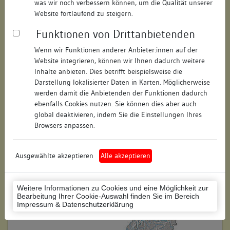
was wir noch verbessern können, um die Qualität unserer
Hausnummer:
17b
Website fortlaufend zu steigern.
Funktionen von Drittanbietenden
Postleitzahl:
78426
Wenn wir Funktionen anderer Anbieter:innen auf der
Stadt-Teilort:
Konstanz
Website integrieren, können wir Ihnen dadurch weitere
Inhalte anbieten. Dies betrifft beispielsweise die
Regierungsbezirk:
Freiburg
Darstellung lokalisierter Daten in Karten. Möglicherweise
werden damit die Anbietenden der Funktionen dadurch
Kreis:
Konstanz (Landkreis)
ebenfalls Cookies nutzen. Sie können dies aber auch
global deaktivieren, indem Sie die Einstellungen Ihres
Wohnplatzschlüssel:
8335043012
Browsers anpassen.
Flurstücknummer:
keine
Ausgewählte akzeptieren
Alle akzeptieren
Historischer Straßenname:
keiner
Historische Gebäudenummer:
keine
Weitere Informationen zu Cookies und eine Möglichkeit zur
Bearbeitung Ihrer Cookie-Auswahl finden Sie im Bereich
Lage des Wohnplatzes:
Impressum & Datenschutzerklärung