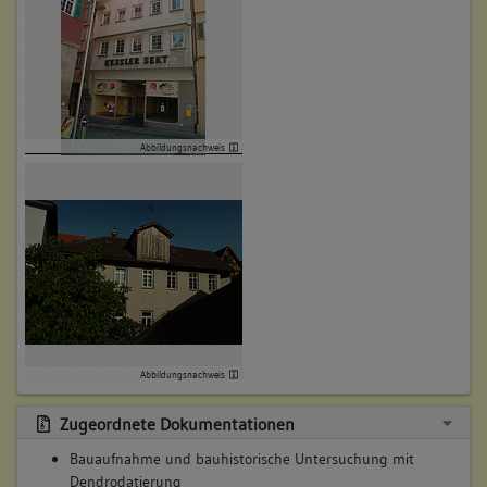
ein ca. 16 m langes Gebäude auf leicht trapezförmigem
Grundriss. Der Innenraum war noch nicht gewölbt, sondern
mit einer Balkendecke überspannt, die von zwei
Längsunterzügen getragen wurde. Das Bodenniveau des
Raums (ca. 80 cm über dem heutigen Bodenniveau)
entsprach vermutlich weitgehend dem Straßenniveau. Im
Abbildungsnachweis
späteren 13. Jahrhundert wurde der Bereich des
Kesslerarreals erheblich aufplaniert. Für das Gebäude 1
(Speyerer Pfleghof) ist die Aufplanierung vor 1281 belegt.
Das heutige Untergeschoss war demnach ursprünglich das
EG des Hauses. Weitere Stockwerke dieses Vorgängerbaus
haben sich nicht erhalten.
Betroffene Gebäudeteile:
keine
Lagedetail:
Abbildungsnachweis
Siedlung
Dorf
Zugeordnete Dokumentationen
Bauaufnahme und bauhistorische Untersuchung mit
Konstruktionsdetail:
Dendrodatierung