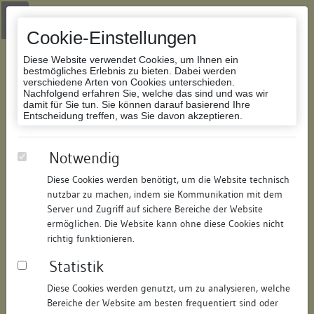
Zur Navigation springen
Zum Inhalt der Website springen
Login
|
Schriftgröße anpassen
|
Kontakt
|
Handbuch
|
Impressum
& Datenschutzerklärung
Cookie-Einstellungen
Diese Website verwendet Cookies, um Ihnen ein
bestmögliches Erlebnis zu bieten. Dabei werden
verschiedene Arten von Cookies unterschieden.
Nachfolgend erfahren Sie, welche das sind und was wir
Datenbank Bauforschung/Restaurierung
damit für Sie tun. Sie können darauf basierend Ihre
Entscheidung treffen, was Sie davon akzeptieren.
Oberer Dannhäußer
Notwendig
Diese Cookies werden benötigt, um die Website technisch
ID:
187923707021
/
Datum:
07.04.2011
nutzbar zu machen, indem sie Kommunikation mit dem
Datenbestand:
Bauforschung
Server und Zugriff auf sichere Bereiche der Website
ermöglichen. Die Website kann ohne diese Cookies nicht
Als PDF herunterladen:
richtig funktionieren.
Alle Inhalte dieser Seite:
/
Statistik
Objektdaten
Diese Cookies werden genutzt, um zu analysieren, welche
Bereiche der Website am besten frequentiert sind oder
Straße:
Rathausplatz