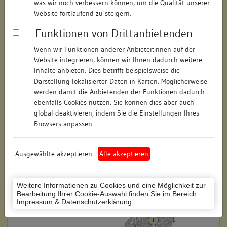
was wir noch verbessern können, um die Qualität unserer
Hausnummer:
18
Website fortlaufend zu steigern.
Funktionen von Drittanbietenden
Postleitzahl:
73728
Wenn wir Funktionen anderer Anbieter:innen auf der
Stadt-Teilort:
Esslingen
Website integrieren, können wir Ihnen dadurch weitere
Inhalte anbieten. Dies betrifft beispielsweise die
Regierungsbezirk:
Stuttgart
Darstellung lokalisierter Daten in Karten. Möglicherweise
werden damit die Anbietenden der Funktionen dadurch
Kreis:
Esslingen (Landkreis)
ebenfalls Cookies nutzen. Sie können dies aber auch
global deaktivieren, indem Sie die Einstellungen Ihres
Wohnplatzschlüssel:
8116019003
Browsers anpassen.
Flurstücknummer:
keine
Ausgewählte akzeptieren
Alle akzeptieren
Historischer Straßenname:
keiner
Historische Gebäudenummer:
keine
Weitere Informationen zu Cookies und eine Möglichkeit zur
Bearbeitung Ihrer Cookie-Auswahl finden Sie im Bereich
Lage des Wohnplatzes:
Impressum & Datenschutzerklärung