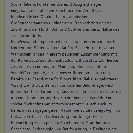
Sockel (ehem. Fundamentbereich) Ausgleichslagen
eingebaut, die auf einen zunehmenden Verfall der
handwerklichen Qualität beim „staufischen“
Großquadermauerwerk hindeuten. Dies rechtfertigt eine
Zuordnung der Nord-, Ost- und Südwand in die 2. Hälfte des
13. Jahrhunderts.
Die Westwand dagegen scheint – soweit erkennbar – nach
Norden und Süden weiterzulaufen. Sie steht mit gewisser
Wahrscheinlichkeit in einem baulichen Zusammenhang mit
der Kellerwestwand des Gebäudes Rathausplatz 15. Hierbei
zeichnet sich ein längerer Mauerzug ohne erkennbare
Wandöffnungen ab, der im wesentlichen radial um den
Bereich der Stadtkirche St. Dionys führt. Bei aller gebotener
Vorsicht, und trotz der nur punktuellen Befundlage, wird
daher die These formuliert, dass es sich bei diesem Mauerzug
um eine Ummauerung des Kirchenbereichs handelt. Eine
solche Kirchhofmauer ist zumindest archivalisch auch im
Bereich des abgegangenen Katharinenspitals belegt (vgl. Iris
Holzwart-Schäfer: Stadtwerdung und topografische
Entwicklung Esslingens im Mittelalter, in: Stadtfindung.
Geschichte, Archäologie und Bauforschung in Esslingen am