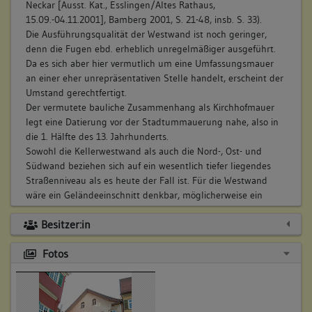
Neckar [Ausst. Kat., Esslingen/Altes Rathaus,
15.09.-04.11.2001], Bamberg 2001, S. 21-48, insb. S. 33).
Die Ausführungsqualität der Westwand ist noch geringer,
denn die Fugen ebd. erheblich unregelmäßiger ausgeführt.
Da es sich aber hier vermutlich um eine Umfassungsmauer
an einer eher unrepräsentativen Stelle handelt, erscheint der
Umstand gerechtfertigt.
Der vermutete bauliche Zusammenhang als Kirchhofmauer
legt eine Datierung vor der Stadtummauerung nahe, also in
die 1. Hälfte des 13. Jahrhunderts.
Sowohl die Kellerwestwand als auch die Nord-, Ost- und
Südwand beziehen sich auf ein wesentlich tiefer liegendes
Straßenniveau als es heute der Fall ist. Für die Westwand
wäre ein Geländeeinschnitt denkbar, möglicherweise ein
Flussarm des Geiselbachs. Für die anderen Wände ist das
Besitzer:in
Bodenniveau etwas höher anzusetzen. Es wird durch den
Sockelvorsprung markiert, der als Fundamentverbreiterung
Fotos
anzusehen ist. Da der Fundamentsockel der Südwand eine
Steinlage tiefer beginnt ist hier mit einem bauzeitlichen
Gefälle nach Süden (zum Neckar hin) zu rechnen. Die drei
Quadermauerwerkswände bildeten zusammen mit der noch
an den Abbruchkanten (Bef. Nr. 801) ablesbaren Westwand