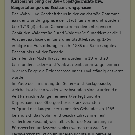
Kurzbeschreibung der Bau-/Objektgeschichte bzw.
Baugestaltungs- und Restaurierungsphasen:
Das Wohn- und Geschäftshaus in der Waldstraße 7 stammt
aus der Gründungsphase der Stadt Karlsruhe und wurde im
Jahr 1719 (d) erbaut. Gemeinsam mit den anliegenden
Gebäuden Waldstraße 5 und Waldstraße 9 markiert es die 1.
Ausbaubauphase der Karlsruher Stadtbebauung. 1754
erfolgte die Aufstockung, im Jahr 1836 die Sanierung des
Dachstuhls und der Fassade.
Bei allen drei Modellhäuschen wurden im 19. und 20.
Jahrhundert Laden- und Werkstatteinbauten vorgenommen,
in deren Folge die Erdgeschosse nahezu vollständig entkernt
wurden.
Im Zuge der Errichtung der Seiten- und Rückgebäude,
welche inzwischen wieder verschwunden sind, wurden die
Vertikalerschließungen erneuert/verlegt und die
Dispositionen der Obergeschosse stark verändert.
Aufgrund des langen Leerstands des Gebäudes ab 1985
befand sich das Wohn- und Geschäftshaus in einem
schlechten Zustand, weshalb es für die Neunutzung zu
Bürozwecken umfassend saniert werden musste. Die
Fachwerkkonstruktion im Inneren konnte nur teilweise