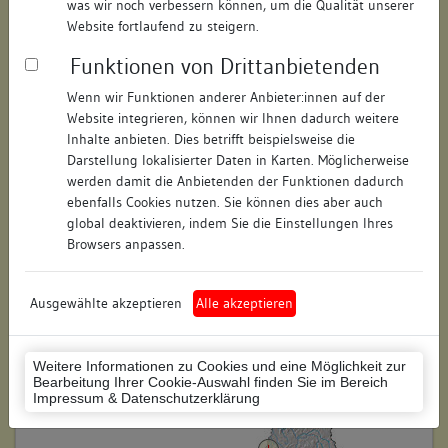
was wir noch verbessern können, um die Qualität unserer
Straße:
Waldstraße
Website fortlaufend zu steigern.
Hausnummer:
7
Funktionen von Drittanbietenden
Postleitzahl:
76133
Wenn wir Funktionen anderer Anbieter:innen auf der
Website integrieren, können wir Ihnen dadurch weitere
Stadt-Teilort:
Karlsruhe
Inhalte anbieten. Dies betrifft beispielsweise die
Darstellung lokalisierter Daten in Karten. Möglicherweise
werden damit die Anbietenden der Funktionen dadurch
Regierungsbezirk:
Karlsruhe
ebenfalls Cookies nutzen. Sie können dies aber auch
global deaktivieren, indem Sie die Einstellungen Ihres
Kreis:
Karlsruhe (Stadtkreis)
Browsers anpassen.
Wohnplatzschlüssel:
8212000031
Flurstücknummer:
keine
Ausgewählte akzeptieren
Alle akzeptieren
Historischer Straßenname:
keiner
Weitere Informationen zu Cookies und eine Möglichkeit zur
Historische Gebäudenummer:
keine
Bearbeitung Ihrer Cookie-Auswahl finden Sie im Bereich
Impressum & Datenschutzerklärung
Lage des Wohnplatzes: