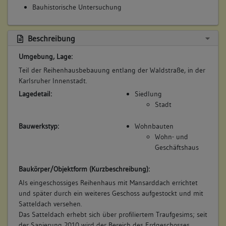
Bauhistorische Untersuchung
4. Bauphase:
(1836)
Beschreibung
Sanierung Dachstuhl und Fassade durch Bauherrn Erben des
Umgebung, Lage:
Schlossers Müller.
Teil der Reihenhausbebauung entlang der Waldstraße, in der
Betroffene Gebäudeteile:
Karlsruher Innenstadt.
keine
Lagedetail:
Siedlung
Stadt
5. Bauphase:
Bauwerkstyp:
Wohnbauten
(2010)
Wohn- und
Fertigstellung der Sanierung
Geschäftshaus
Betroffene Gebäudeteile:
Baukörper/Objektform (Kurzbeschreibung):
keine
Als eingeschossiges Reihenhaus mit Mansarddach errichtet
und später durch ein weiteres Geschoss aufgestockt und mit
Satteldach versehen.
Das Satteldach erhebt sich über profiliertem Traufgesims; seit
der Sanierung 2010 wird der Bereich des Erdgeschosses