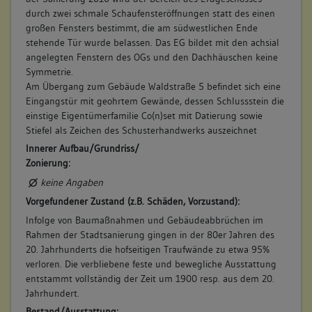
durch zwei schmale Schaufensteröffnungen statt des einen
großen Fensters bestimmt, die am südwestlichen Ende
stehende Tür wurde belassen. Das EG bildet mit den achsial
angelegten Fenstern des OGs und den Dachhäuschen keine
Symmetrie.
Am Übergang zum Gebäude Waldstraße 5 befindet sich eine
Eingangstür mit geohrtem Gewände, dessen Schlussstein die
einstige Eigentümerfamilie Co(n)set mit Datierung sowie
Stiefel als Zeichen des Schusterhandwerks auszeichnet
Innerer Aufbau/Grundriss/
Zonierung:
keine Angaben
Vorgefundener Zustand (z.B. Schäden, Vorzustand):
Infolge von Baumaßnahmen und Gebäudeabbrüchen im
Rahmen der Stadtsanierung gingen in der 80er Jahren des
20. Jahrhunderts die hofseitigen Traufwände zu etwa 95%
verloren. Die verbliebene feste und bewegliche Ausstattung
entstammt vollständig der Zeit um 1900 resp. aus dem 20.
Jahrhundert.
Bestand/Ausstattung: