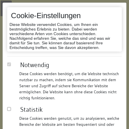
Zur Navigation springen
Zum Inhalt der Website springen
Login
|
Schriftgröße anpassen
|
Kontakt
|
Handbuch
|
Impressum
& Datenschutzerklärung
Cookie-Einstellungen
Diese Website verwendet Cookies, um Ihnen ein
bestmögliches Erlebnis zu bieten. Dabei werden
verschiedene Arten von Cookies unterschieden.
Nachfolgend erfahren Sie, welche das sind und was wir
Datenbank Bauforschung/Restaurierung
damit für Sie tun. Sie können darauf basierend Ihre
Entscheidung treffen, was Sie davon akzeptieren.
Modellhäuschen, Wohn- und
Notwendig
Geschäftshaus
Diese Cookies werden benötigt, um die Website technisch
nutzbar zu machen, indem sie Kommunikation mit dem
ID:
187775366720
/
Datum:
31.10.2014
Server und Zugriff auf sichere Bereiche der Website
Datenbestand:
Bauforschung
ermöglichen. Die Website kann ohne diese Cookies nicht
richtig funktionieren.
Als PDF herunterladen:
Statistik
Alle Inhalte dieser Seite:
/
Diese Cookies werden genutzt, um zu analysieren, welche
Objektdaten
Bereiche der Website am besten frequentiert sind oder