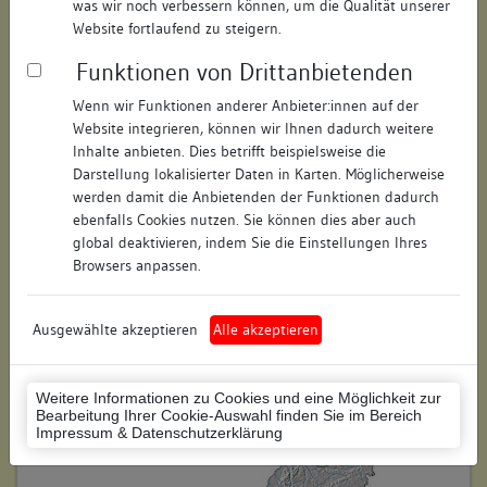
was wir noch verbessern können, um die Qualität unserer
Hausnummer:
6
Website fortlaufend zu steigern.
Funktionen von Drittanbietenden
Postleitzahl:
74354
Wenn wir Funktionen anderer Anbieter:innen auf der
Stadt-Teilort:
Besigheim
Website integrieren, können wir Ihnen dadurch weitere
Inhalte anbieten. Dies betrifft beispielsweise die
Regierungsbezirk:
Stuttgart
Darstellung lokalisierter Daten in Karten. Möglicherweise
werden damit die Anbietenden der Funktionen dadurch
Kreis:
Ludwigsburg (Landkreis)
ebenfalls Cookies nutzen. Sie können dies aber auch
global deaktivieren, indem Sie die Einstellungen Ihres
Wohnplatzschlüssel:
8118007001
Browsers anpassen.
Flurstücknummer:
keine
Ausgewählte akzeptieren
Alle akzeptieren
Historischer Straßenname:
keiner
Historische Gebäudenummer:
224
Weitere Informationen zu Cookies und eine Möglichkeit zur
Bearbeitung Ihrer Cookie-Auswahl finden Sie im Bereich
Lage des Wohnplatzes:
Impressum & Datenschutzerklärung