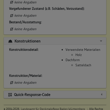
keine Angaben
keine
Vorgefundener Zustand (z.B. Schäden, Vorzustand):
keine Angaben
7. Besitzer:in:
Allinger, Carl Friedrich
Bestand/Ausstattung:
(1798 - 1807)
keine Angaben
Bemerkung Familie:
Konstruktionen
Bemerkung Besitz:
kauft von Erben Witwe Straub
Konstruktionsdetail:
Verwendete Materialien
Beschreibung:
Holz
Dachform
Beruf / Amt / Titel:
Satteldach
Metzger
Konstruktion/Material:
Betroffene Gebäudeteile:
keine Angaben
keine
Quick-Response-Code
8. Besitzer:in:
Allinger, Witwe
(1807)
©
2004-2026,
Landesamt für Denkmalpflege Baden-Württemberg
- Alle Rechte