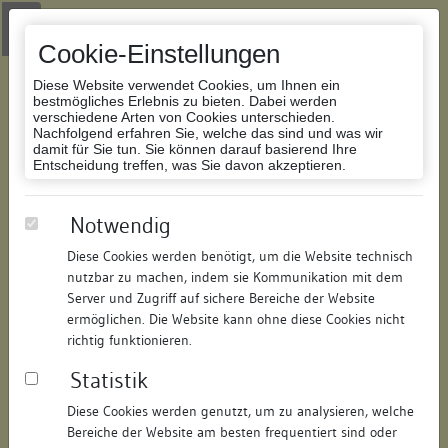
Zur Navigation springen
Zum Inhalt der Website springen
Login
|
Schriftgröße anpassen
|
Kontakt
|
Handbuch
|
Impressum
& Datenschutzerklärung
Cookie-Einstellungen
Diese Website verwendet Cookies, um Ihnen ein
bestmögliches Erlebnis zu bieten. Dabei werden
verschiedene Arten von Cookies unterschieden.
Nachfolgend erfahren Sie, welche das sind und was wir
Datenbank Bauforschung/Restaurierung
damit für Sie tun. Sie können darauf basierend Ihre
Entscheidung treffen, was Sie davon akzeptieren.
Wohn- und Geschäftshaus
Notwendig
Diese Cookies werden benötigt, um die Website technisch
ID:
186985124115
/
Datum:
04.05.2016
nutzbar zu machen, indem sie Kommunikation mit dem
Datenbestand:
Bauforschung und Restaurierung
Server und Zugriff auf sichere Bereiche der Website
ermöglichen. Die Website kann ohne diese Cookies nicht
Als PDF herunterladen:
richtig funktionieren.
Alle Inhalte dieser Seite:
/
Statistik
Objektdaten
Diese Cookies werden genutzt, um zu analysieren, welche
Bereiche der Website am besten frequentiert sind oder
Straße:
Hauptstraße