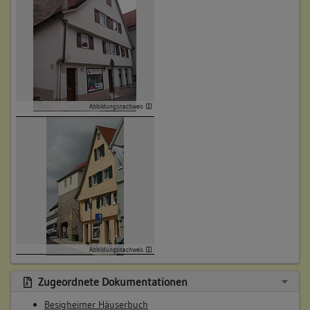
(1746 - 1760)
Bemerkung Familie:
Bemerkung Besitz:
kauft
Beschreibung:
Beruf / Amt / Titel:
Abbildungsnachweis
Sattler
Betroffene Gebäudeteile:
keine
5. Besitzer:in:
Straub, Johannes
(1760 - 1798)
Abbildungsnachweis
Bemerkung Familie:
Bemerkung Besitz:
Zugeordnete Dokumentationen
kauft
Besigheimer Häuserbuch