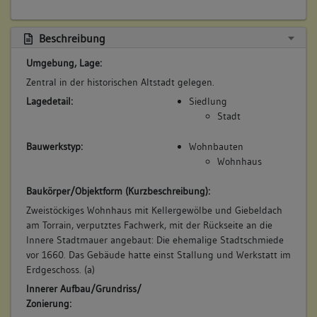
Beschreibung:
Beruf / Amt / Titel:
Beschreibung
Sattler
Umgebung, Lage:
Betroffene Gebäudeteile:
Zentral in der historischen Altstadt gelegen.
keine
Lagedetail:
Siedlung
Stadt
6. Besitzer:in:
Straub, Witwe
Bauwerkstyp:
Wohnbauten
(1798)
Wohnhaus
Bemerkung Familie:
Baukörper/Objektform (Kurzbeschreibung):
Witwe des Johannes Straub
Zweistöckiges Wohnhaus mit Kellergewölbe und Giebeldach
Bemerkung Besitz:
am Torrain, verputztes Fachwerk, mit der Rückseite an die
besitzt
Innere Stadtmauer angebaut: Die ehemalige Stadtschmiede
Beschreibung:
vor 1660. Das Gebäude hatte einst Stallung und Werkstatt im
Erdgeschoss. (a)
Beruf / Amt / Titel:
Innerer Aufbau/Grundriss/
keiner
Zonierung:
Betroffene Gebäudeteile: