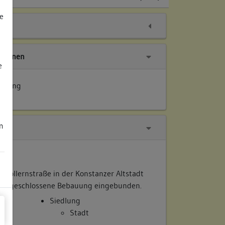
e
tionen
e
ierung
m
n Zollernstraße in der Konstanzer Altstadt
 die geschlossene Bebauung eingebunden.
Siedlung
Stadt