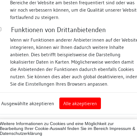
Bereiche der Website am besten frequentiert sind oder was
wir noch verbessern können, um die Qualität unserer Websit
Fotos
fortlaufend zu steigern.
Funktionen von Drittanbietenden
Zugeordnete Dokumenta
nstraße
Wenn wir Funktionen anderer Anbieter:innen auf der Websit
integrieren, können wir Ihnen dadurch weitere Inhalte
Bericht Fassadenrenov
anbieten. Dies betrifft beispielsweise die Darstellung
lokalisierter Daten in Karten. Möglicherweise werden damit
die Anbietenden der Funktionen dadurch ebenfalls Cookies
nz
nutzen. Sie können dies aber auch global deaktivieren, inde
Beschreibung
Sie die Einstellungen Ihres Browsers anpassen.
rg
Umgebung, Lage:
Ausgewählte akzeptieren
Alle akzeptieren
nz (Landkreis)
Traufseitig an der südliche
stehend, giebelständig in
43012
Lagedetail:
Weitere Informationen zu Cookies und eine Möglichkeit zur
ne
Bearbeitung Ihrer Cookie-Auswahl finden Sie im Bereich
Impressum &
Datenschutzerklärung