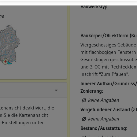
ner
Bauwerkstyp:
ne
Baukörper/Objektform (Ku
Viergeschossiges Gebäude 
mit flachbogigen Fenstern
Gesimsbögen geschossüber
und 3. OG mit Rechteckfen
Inschrift "Zum Pfauen".
Innerer Aufbau/Grundriss
Zonierung:
keine Angaben
enansicht deaktiviert, die
Vorgefundener Zustand (z.
n Sie die Kartenansicht
keine Angaben
e-Einstellungen unter
Bestand/Ausstattung: