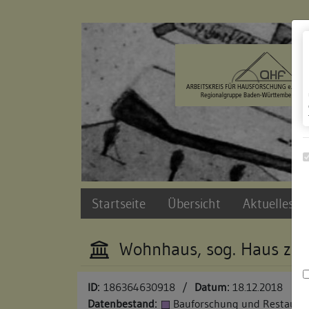
Zur Navigation springen
Zum Inhalt der Website springen
Startseite
Übersicht
Aktuelles u
Wohnhaus, sog. Haus zu
ID:
186364630918
/
Datum:
18.12.2018
Datenbestand:
Bauforschung und Restauri