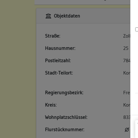
Objektdaten
Straße:
Zoller
Hausnummer:
25
Postleitzahl:
78462
Stadt-Teilort:
Konsta
Regierungsbezirk:
Freibu
Kreis:
Konsta
Wohnplatzschlüssel:
83350
Flurstücknummer:
kei