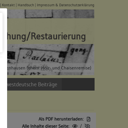
|
Kontakt
|
Handbuch
|
Impressum & Datenschutzerklärung
schung/Restaurierung
 Bebenhausen (ehem. Holz- und Chaisenremise)
üdwestdeutsche Beiträge
Als PDF herunterladen:
Alle Inhalte dieser Seite:
/