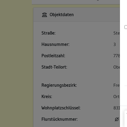
Objektdaten
Straße:
Stefan
Hausnummer:
3
Postleitzahl:
77855
Stadt-Teilort:
Oberac
Regierungsbezirk:
Freibu
Kreis:
Ortena
Wohnplatzschlüssel:
83170
Flurstücknummer:
kei