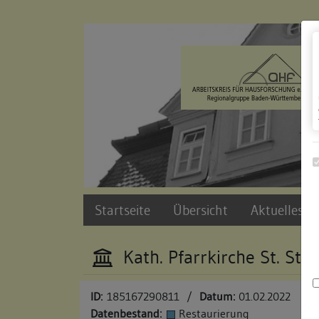
Zur Navigation springen
Zum Inhalt der Website springen
Startseite
Übersicht
Aktuelles u
Kath. Pfarrkirche St. Ste
ID:
185167290811
/
Datum:
01.02.2022
Datenbestand:
Restaurierung