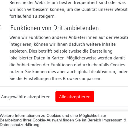
Bereiche der Website am besten frequentiert sind oder was
wir noch verbessern können, um die Qualität unserer Websit
Fotos
fortlaufend zu steigern.
Funktionen von Drittanbietenden
Zugeordnete Dokumenta
splatz
Wenn wir Funktionen anderer Anbieter:innen auf der Websit
integrieren, können wir Ihnen dadurch weitere Inhalte
Restauratorische Unte
anbieten. Dies betrifft beispielsweise die Darstellung
lokalisierter Daten in Karten. Möglicherweise werden damit
die Anbietenden der Funktionen dadurch ebenfalls Cookies
hern
nutzen. Sie können dies aber auch global deaktivieren, inde
Beschreibung
Sie die Einstellungen Ihres Browsers anpassen.
rg
Umgebung, Lage:
Ausgewählte akzeptieren
Alle akzeptieren
ukreis (Landkreis)
In der Ortsmitte von Ober
Kirchenbau.
01011
Lagedetail:
Weitere Informationen zu Cookies und eine Möglichkeit zur
ne
Bearbeitung Ihrer Cookie-Auswahl finden Sie im Bereich
Impressum &
Datenschutzerklärung