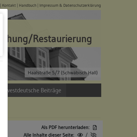
|
Kontakt
|
Handbuch
|
Impressum & Datenschutzerklärung
schung/Restaurierung
Haalstraße 5/7 (Schwäbisch Hall)
üdwestdeutsche Beiträge
Als PDF herunterladen:
Alle Inhalte dieser Seite:
/