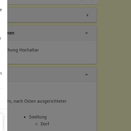
e
tionen
e
rsuchung Hochaltar
m
achern, nach Osten ausgerichteter
Siedlung
Dorf