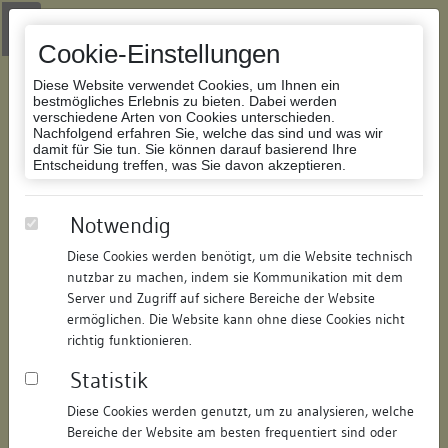
Zur Navigation springen
Zum Inhalt der Website springen
Login
|
Schriftgröße anpassen
|
Kontakt
|
Handbuch
|
Impressum
& Datenschutzerklärung
Cookie-Einstellungen
Diese Website verwendet Cookies, um Ihnen ein
bestmögliches Erlebnis zu bieten. Dabei werden
verschiedene Arten von Cookies unterschieden.
Nachfolgend erfahren Sie, welche das sind und was wir
Datenbank Bauforschung/Restaurierung
damit für Sie tun. Sie können darauf basierend Ihre
Entscheidung treffen, was Sie davon akzeptieren.
Wohnhaus
Notwendig
Diese Cookies werden benötigt, um die Website technisch
ID:
185125717411
/
Datum:
09.10.2011
nutzbar zu machen, indem sie Kommunikation mit dem
Datenbestand:
Bauforschung
Server und Zugriff auf sichere Bereiche der Website
ermöglichen. Die Website kann ohne diese Cookies nicht
Als PDF herunterladen:
richtig funktionieren.
Alle Inhalte dieser Seite:
/
Statistik
Objektdaten
Diese Cookies werden genutzt, um zu analysieren, welche
Bereiche der Website am besten frequentiert sind oder
Straße:
Münsterplatz