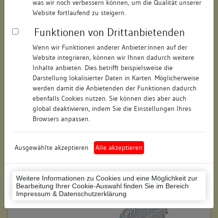
was wir noch verbessern können, um die Qualität unserer
Hausnummer:
5
Website fortlaufend zu steigern.
Funktionen von Drittanbietenden
Postleitzahl:
78426
Wenn wir Funktionen anderer Anbieter:innen auf der
Stadt-Teilort:
Konstanz
Website integrieren, können wir Ihnen dadurch weitere
Inhalte anbieten. Dies betrifft beispielsweise die
Regierungsbezirk:
Freiburg
Darstellung lokalisierter Daten in Karten. Möglicherweise
werden damit die Anbietenden der Funktionen dadurch
Kreis:
Konstanz (Landkreis)
ebenfalls Cookies nutzen. Sie können dies aber auch
global deaktivieren, indem Sie die Einstellungen Ihres
Wohnplatzschlüssel:
8335043012
Browsers anpassen.
Flurstücknummer:
keine
Ausgewählte akzeptieren
Alle akzeptieren
Historischer Straßenname:
keiner
Historische Gebäudenummer:
keine
Weitere Informationen zu Cookies und eine Möglichkeit zur
Bearbeitung Ihrer Cookie-Auswahl finden Sie im Bereich
Lage des Wohnplatzes:
Impressum & Datenschutzerklärung