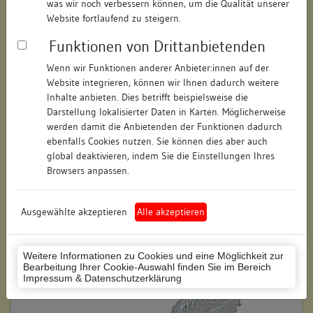
was wir noch verbessern können, um die Qualität unserer
Hausnummer:
9
Website fortlaufend zu steigern.
Funktionen von Drittanbietenden
Postleitzahl:
78462
Wenn wir Funktionen anderer Anbieter:innen auf der
Stadt-Teilort:
Konstanz
Website integrieren, können wir Ihnen dadurch weitere
Inhalte anbieten. Dies betrifft beispielsweise die
Regierungsbezirk:
Freiburg
Darstellung lokalisierter Daten in Karten. Möglicherweise
werden damit die Anbietenden der Funktionen dadurch
Kreis:
Konstanz (Landkreis)
ebenfalls Cookies nutzen. Sie können dies aber auch
global deaktivieren, indem Sie die Einstellungen Ihres
Wohnplatzschlüssel:
8335043012
Browsers anpassen.
Flurstücknummer:
90
Ausgewählte akzeptieren
Alle akzeptieren
Historischer Straßenname:
keiner
Historische Gebäudenummer:
keine
Weitere Informationen zu Cookies und eine Möglichkeit zur
Bearbeitung Ihrer Cookie-Auswahl finden Sie im Bereich
Lage des Wohnplatzes:
Impressum & Datenschutzerklärung