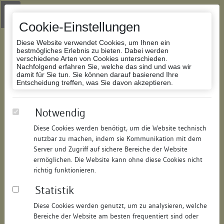
Zur Navigation springen
Zum Inhalt der Website springen
Login
|
Schriftgröße anpassen
|
Kontakt
|
Handbuch
|
Impressum
& Datenschutzerklärung
Cookie-Einstellungen
Diese Website verwendet Cookies, um Ihnen ein
bestmögliches Erlebnis zu bieten. Dabei werden
verschiedene Arten von Cookies unterschieden.
Nachfolgend erfahren Sie, welche das sind und was wir
Datenbank Bauforschung/Restaurierung
damit für Sie tun. Sie können darauf basierend Ihre
Entscheidung treffen, was Sie davon akzeptieren.
Löhlinsbad/Lörlebad
Notwendig
Diese Cookies werden benötigt, um die Website technisch
ID:
171316049120
/
Datum:
24.06.2008
nutzbar zu machen, indem sie Kommunikation mit dem
Datenbestand:
Bauforschung
Server und Zugriff auf sichere Bereiche der Website
ermöglichen. Die Website kann ohne diese Cookies nicht
Als PDF herunterladen:
richtig funktionieren.
Alle Inhalte dieser Seite:
/
Statistik
Objektdaten
Diese Cookies werden genutzt, um zu analysieren, welche
Bereiche der Website am besten frequentiert sind oder
Straße:
Untere Laube