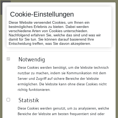
Zur Navigation springen
Zum Inhalt der Website springen
Login
|
Schriftgröße anpassen
|
Kontakt
|
Handbuch
|
Impressum
& Datenschutzerklärung
Cookie-Einstellungen
Diese Website verwendet Cookies, um Ihnen ein
bestmögliches Erlebnis zu bieten. Dabei werden
verschiedene Arten von Cookies unterschieden.
Nachfolgend erfahren Sie, welche das sind und was wir
Datenbank Bauforschung/Restaurierung
damit für Sie tun. Sie können darauf basierend Ihre
Entscheidung treffen, was Sie davon akzeptieren.
Rathaus
Notwendig
Diese Cookies werden benötigt, um die Website technisch
ID:
170552785710
/
Datum:
17.05.2026
nutzbar zu machen, indem sie Kommunikation mit dem
Datenbestand:
Bauforschung
Server und Zugriff auf sichere Bereiche der Website
ermöglichen. Die Website kann ohne diese Cookies nicht
Als PDF herunterladen:
richtig funktionieren.
Alle Inhalte dieser Seite:
/
Statistik
Objektdaten
Diese Cookies werden genutzt, um zu analysieren, welche
Bereiche der Website am besten frequentiert sind oder
Straße:
Schulstraße