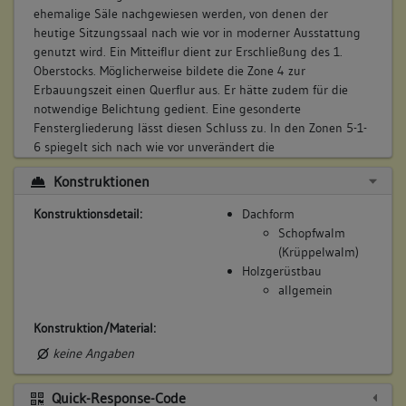
ehemalige Säle nachgewiesen werden, von denen der
heutige Sitzungssaal nach wie vor in moderner Ausstattung
genutzt wird. Ein Mitteiflur dient zur Erschließung des 1.
Oberstocks. Möglicherweise bildete die Zone 4 zur
Erbauungszeit einen Querflur aus. Er hätte zudem für die
notwendige Belichtung gedient. Eine gesonderte
Fenstergliederung lässt diesen Schluss zu. In den Zonen 5-1-
6 spiegelt sich nach wie vor unverändert die
Grundrissgiiederung der ehemaligen Lehrerwohnung im 1.
Konstruktionen
Oberstock. In der Zone 7 liegt der Luftraum über der Tenne.
Im 2. 0berstock gliedert sich der Grundriss ebenfalls
Konstruktionsdetail:
Dachform
dreischiffig und sechszonig, wobei die Zone 1 nur zweischiffig
Schopfwalm
ausgebildet ist. In ihr lässt sich ein ehemals querliegender
(Krüppelwalm)
Saal nachweisen, der heute in seinem nördlichen Abschnitt
Holzgerüstbau
das Bürgermeisterzimmer aufnimmt. Der Saal könnte sowohl
allgemein
als Ratssaal oder aber auch als Schulraum gedient haben.
Es folgen in der Zone 2 zwei Räume, von denen
Konstruktion/Material:
möglicherweise der nördlich gelegene Raum zur
keine Angaben
Erbauungszeit das ehemalige Bürgermeisterzimmer gewesen
sein könnte.
In der Zone 3 wird ebenfalls zur Erbauungszeit ein
Quick-Response-Code