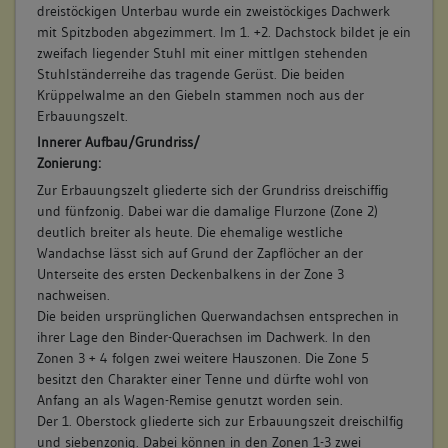
dreistöckigen Unterbau wurde ein zweistöckiges Dachwerk
mit Spitzboden abgezimmert. Im 1. +2. Dachstock bildet je ein
zweifach liegender Stuhl mit einer mittIgen stehenden
Stuhlständerreihe das tragende Gerüst. Die beiden
Krüppelwalme an den Giebeln stammen noch aus der
Erbauungszelt.
Innerer Aufbau/Grundriss/
Zonierung:
Zur Erbauungszelt gliederte sich der Grundriss dreischiffig
und fünfzonig. Dabei war die damalige Flurzone (Zone 2)
deutlich breiter als heute. Die ehemalige westliche
Wandachse lässt sich auf Grund der Zapflöcher an der
Unterseite des ersten Deckenbalkens in der Zone 3
nachweisen.
Die beiden ursprünglichen Querwandachsen entsprechen in
ihrer Lage den Binder-Querachsen im Dachwerk. In den
Zonen 3 + 4 folgen zwei weitere Hauszonen. Die Zone 5
besitzt den Charakter einer Tenne und dürfte wohl von
Anfang an als Wagen-Remise genutzt worden sein.
Der 1. Oberstock gliederte sich zur Erbauungszeit dreischilfig
und siebenzonig. Dabei können in den Zonen 1-3 zwei