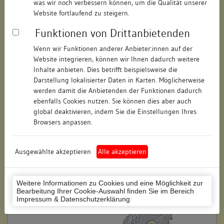
was wir noch verbessern können, um die Qualität unserer
Hausnummer:
1
Website fortlaufend zu steigern.
Funktionen von Drittanbietenden
Postleitzahl:
72813
Wenn wir Funktionen anderer Anbieter:innen auf der
Stadt-Teilort:
Würtingen
Website integrieren, können wir Ihnen dadurch weitere
Inhalte anbieten. Dies betrifft beispielsweise die
Regierungsbezirk:
Tübingen
Darstellung lokalisierter Daten in Karten. Möglicherweise
werden damit die Anbietenden der Funktionen dadurch
Kreis:
Reutlingen (Landkreis)
ebenfalls Cookies nutzen. Sie können dies aber auch
global deaktivieren, indem Sie die Einstellungen Ihres
Wohnplatzschlüssel:
8415093010
Browsers anpassen.
Flurstücknummer:
keine
Ausgewählte akzeptieren
Alle akzeptieren
Historischer Straßenname:
keiner
Historische Gebäudenummer:
keine
Weitere Informationen zu Cookies und eine Möglichkeit zur
Bearbeitung Ihrer Cookie-Auswahl finden Sie im Bereich
Lage des Wohnplatzes:
Impressum & Datenschutzerklärung