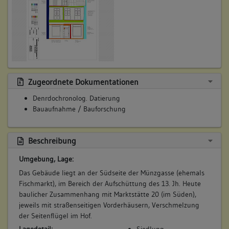
Erneuerung der Straßenfassade (unter Beibehaltung des
Wegerechts für Münzgasse 13 mit Durchgang in der
westlichen Achse EG) und Ausbau des Dachgeschosses zu
Wohnzwecken.
Betroffene Gebäudeteile:
Erdgeschoss
Obergeschoss(e)
Zugeordnete Dokumentationen
Dachgeschoss(e)
Denrdochronolog. Datierung
Bauaufnahme / Bauforschung
5. Bauphase:
Beschreibung
(1900 - 1920)
1. Hälfte 20. Jh. (a, s) Abtrennung des EG von den oberen
Umgebung, Lage:
Geschossen mit Verlegung der Erschließung (einläufige
Das Gebäude liegt an der Südseite der Münzgasse (ehemals
Treppe) in den Seitenflügel Marktstätte 20. Zur Anbindung
Fischmarkt), im Bereich der Aufschüttung des 13. Jh. Heute
der Seitenflügel an das Vorderhaus Schließung der ca. 2 m
baulicher Zusammenhang mit Marktstätte 20 (im Süden),
breiten Lücke und Abbruch des Laubengangs in diesem
jeweils mit straßenseitigen Vorderhäusern, Verschmelzung
Bereich. Aufstockung und Neugestaltung des Seitenflügels
der Seitenflügel im Hof.
Münzgasse 11 mit heutigen Öffnungen.