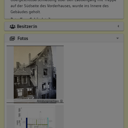
auf der Südseite des Vorderhauses, wurde ins Innere des
Gebäudes geholt.
Betroffene Gebäudeteile:
Besitzer:in
Erdgeschoss
Fotos
3. Bauphase:
(1850 - 1900)
In der 2. Hälfte 19. Jh. (a, s) Errichtung des zweigeschossigen
Seitenflügels im direkten Anschluss an den Seitenflügel
Marktstätte 20 entlang der westlichen Brandwand bis ca. 2
Meter vor die Südwand des Vorderhauses Münzgasse 11.
Betroffene Gebäudeteile:
Anbau
Abbildungsnachweis
4. Bauphase:
(1900)