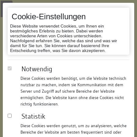
Zur Navigation springen
Zum Inhalt der Website springen
Login
|
Schriftgröße anpassen
|
Kontakt
|
Handbuch
|
Impressum
& Datenschutzerklärung
Cookie-Einstellungen
Diese Website verwendet Cookies, um Ihnen ein
bestmögliches Erlebnis zu bieten. Dabei werden
verschiedene Arten von Cookies unterschieden.
Nachfolgend erfahren Sie, welche das sind und was wir
Datenbank Bauforschung/Restaurierung
damit für Sie tun. Sie können darauf basierend Ihre
Entscheidung treffen, was Sie davon akzeptieren.
Wohnhaus
Notwendig
Diese Cookies werden benötigt, um die Website technisch
ID:
168203643412
/
Datum:
09.01.2014
nutzbar zu machen, indem sie Kommunikation mit dem
Datenbestand:
Bauforschung
Server und Zugriff auf sichere Bereiche der Website
ermöglichen. Die Website kann ohne diese Cookies nicht
Als PDF herunterladen:
richtig funktionieren.
Alle Inhalte dieser Seite:
/
Statistik
Objektdaten
Diese Cookies werden genutzt, um zu analysieren, welche
Bereiche der Website am besten frequentiert sind oder
Straße:
Münzgasse