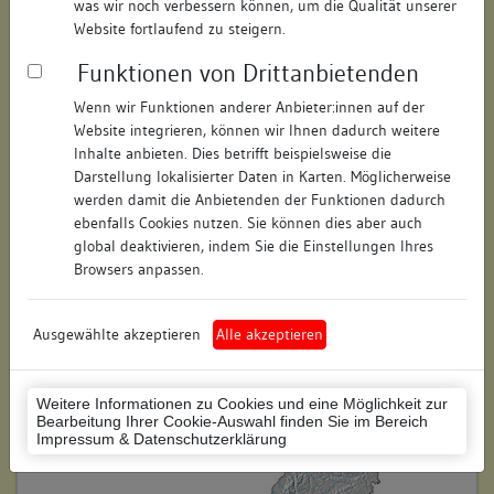
was wir noch verbessern können, um die Qualität unserer
Hausnummer:
11
Website fortlaufend zu steigern.
Funktionen von Drittanbietenden
Postleitzahl:
78426
Wenn wir Funktionen anderer Anbieter:innen auf der
Stadt-Teilort:
Konstanz
Website integrieren, können wir Ihnen dadurch weitere
Inhalte anbieten. Dies betrifft beispielsweise die
Regierungsbezirk:
Freiburg
Darstellung lokalisierter Daten in Karten. Möglicherweise
werden damit die Anbietenden der Funktionen dadurch
Kreis:
Konstanz (Landkreis)
ebenfalls Cookies nutzen. Sie können dies aber auch
global deaktivieren, indem Sie die Einstellungen Ihres
Wohnplatzschlüssel:
8335043012
Browsers anpassen.
Flurstücknummer:
keine
Ausgewählte akzeptieren
Alle akzeptieren
Historischer Straßenname:
keiner
Historische Gebäudenummer:
keine
Weitere Informationen zu Cookies und eine Möglichkeit zur
Bearbeitung Ihrer Cookie-Auswahl finden Sie im Bereich
Lage des Wohnplatzes:
Impressum & Datenschutzerklärung