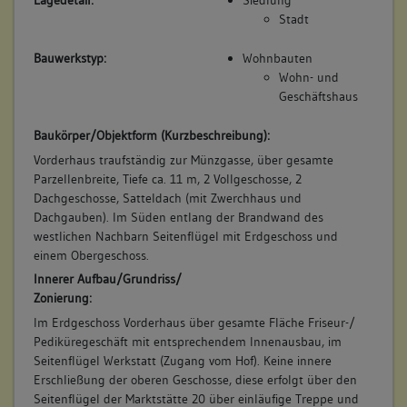
Lagedetail:
Siedlung
Betroffene Gebäudeteile:
Stadt
Erdgeschoss
Obergeschoss(e)
Bauwerkstyp:
Wohnbauten
Anbau
Wohn- und
Geschäftshaus
Baukörper/Objektform (Kurzbeschreibung):
Vorderhaus traufständig zur Münzgasse, über gesamte
Parzellenbreite, Tiefe ca. 11 m, 2 Vollgeschosse, 2
Dachgeschosse, Satteldach (mit Zwerchhaus und
Dachgauben). Im Süden entlang der Brandwand des
westlichen Nachbarn Seitenflügel mit Erdgeschoss und
einem Obergeschoss.
Innerer Aufbau/Grundriss/
Zonierung:
Im Erdgeschoss Vorderhaus über gesamte Fläche Friseur-/
Pediküregeschäft mit entsprechendem Innenausbau, im
Seitenflügel Werkstatt (Zugang vom Hof). Keine innere
Erschließung der oberen Geschosse, diese erfolgt über den
Seitenflügel der Marktstätte 20 über einläufige Treppe und