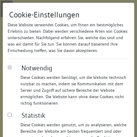
Zur Navigation springen
Zum Inhalt der Website springen
Login
|
Schriftgröße anpassen
|
Kontakt
|
Handbuch
|
Impressum
& Datenschutzerklärung
Cookie-Einstellungen
Diese Website verwendet Cookies, um Ihnen ein bestmögliches
Erlebnis zu bieten. Dabei werden verschiedene Arten von Cookies
unterschieden. Nachfolgend erfahren Sie, welche das sind und
Datenbank Bauforschung/Restaurierung
was wir damit für Sie tun. Sie können darauf basierend Ihre
Entscheidung treffen, was Sie davon akzeptieren.
Württembergische
Notwendig
Schwarzwaldbahn, Abschnitt Calw
Diese Cookies werden benötigt, um die Website technisch
und Weil der Stadt
nutzbar zu machen, indem sie Kommunikation mit dem
Server und Zugriff auf sichere Bereiche der Website
ermöglichen. Die Website kann ohne diese Cookies nicht
ID:
168130951721
/
Datum:
10.07.2018
richtig funktionieren.
Datenbestand:
Bauforschung
Statistik
Als PDF herunterladen:
Alle Inhalte dieser Seite:
/
Diese Cookies werden genutzt, um zu analysieren, welche
Bereiche der Website am besten frequentiert sind oder