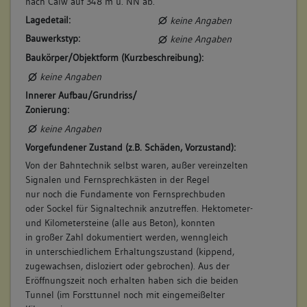
nach Calw auf 348 m ü. NN ab.
Bahnwärterhaus
Lagedetail:
keine Angaben
Brücke
Tunnel
Bauwerkstyp:
keine Angaben
Baukörper/Objektform (Kurzbeschreibung):
Konstruktionsdetail:
keine Angaben
Skelettbau
Innerer Aufbau/Grundriss/
Eisen- und Stahlbetonskelett
Zonierung:
Abbildungsnachweis
keine Angaben
Vorgefundener Zustand (z.B. Schäden, Vorzustand):
2. Bauphase:
Von der Bahntechnik selbst waren, außer vereinzelten
(1905 - 1907)
Signalen und Fernsprechkästen in der Regel
2. Bauphase und noch Epoche I (allg. BE): Am 01.10.1905
nur noch die Fundamente von Fernsprechbuden
wurde der bereits seit 1886 gewünschte Haltepunkt in
oder Sockel für Signaltechnik anzutreffen. Hektometer-
Ostelsheim für den Personennahverkehr sowie die
und Kilometersteine (alle aus Beton), konnten
„Abfertigung von Reisegepäck“ eröffnet (StAL E 79 II, Bü
in großer Zahl dokumentiert werden, wenngleich
628). Um 1907 erhielten die Bahnwärterhäuser zusätzliche
in unterschiedlichem Erhaltungszustand (kippend,
Wärterbuden aus Wellblech direkt an den Gleisen zur
zugewachsen, disloziert oder gebrochen). Aus der
Abbildungsnachweis
direkten Bedienung der Signale (vgl. Zeichnung zur
Eröffnungszeit noch erhalten haben sich die beiden
Wärterbude auf Infotafel im Restaurant Fuchsklinge).
Tunnel (im Forsttunnel noch mit eingemeißelter