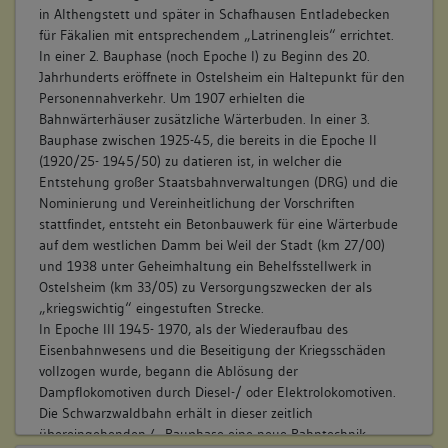
in Althengstett und später in Schafhausen Entladebecken
für Fäkalien mit entsprechendem „Latrinengleis“ errichtet.
In einer 2. Bauphase (noch Epoche I) zu Beginn des 20.
Jahrhunderts eröffnete in Ostelsheim ein Haltepunkt für den
Personennahverkehr. Um 1907 erhielten die
Bahnwärterhäuser zusätzliche Wärterbuden. In einer 3.
Bauphase zwischen 1925-45, die bereits in die Epoche II
(1920/25- 1945/50) zu datieren ist, in welcher die
Entstehung großer Staatsbahnverwaltungen (DRG) und die
Nominierung und Vereinheitlichung der Vorschriften
stattfindet, entsteht ein Betonbauwerk für eine Wärterbude
auf dem westlichen Damm bei Weil der Stadt (km 27/00)
und 1938 unter Geheimhaltung ein Behelfsstellwerk in
Ostelsheim (km 33/05) zu Versorgungszwecken der als
„kriegswichtig“ eingestuften Strecke.
In Epoche III 1945- 1970, als der Wiederaufbau des
Eisenbahnwesens und die Beseitigung der Kriegsschäden
vollzogen wurde, begann die Ablösung der
Dampflokomotiven durch Diesel-/ oder Elektrolokomotiven.
Die Schwarzwaldbahn erhält in dieser zeitlich
übereingehenden 4. Bauphase eine neue Bahntechnik,