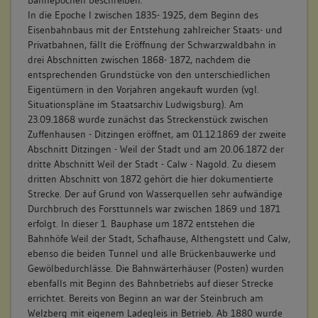
Bahnepochen beschreiben.
In die Epoche I zwischen 1835- 1925, dem Beginn des
Eisenbahnbaus mit der Entstehung zahlreicher Staats- und
Privatbahnen, fällt die Eröffnung der Schwarzwaldbahn in
drei Abschnitten zwischen 1868- 1872, nachdem die
entsprechenden Grundstücke von den unterschiedlichen
Eigentümern in den Vorjahren angekauft wurden (vgl.
Situationspläne im Staatsarchiv Ludwigsburg). Am
23.09.1868 wurde zunächst das Streckenstück zwischen
Zuffenhausen - Ditzingen eröffnet, am 01.12.1869 der zweite
Abschnitt Ditzingen - Weil der Stadt und am 20.06.1872 der
dritte Abschnitt Weil der Stadt - Calw - Nagold. Zu diesem
dritten Abschnitt von 1872 gehört die hier dokumentierte
Strecke. Der auf Grund von Wasserquellen sehr aufwändige
Durchbruch des Forsttunnels war zwischen 1869 und 1871
erfolgt. In dieser 1. Bauphase um 1872 entstehen die
Bahnhöfe Weil der Stadt, Schafhause, Althengstett und Calw,
ebenso die beiden Tunnel und alle Brückenbauwerke und
Gewölbedurchlässe. Die Bahnwärterhäuser (Posten) wurden
ebenfalls mit Beginn des Bahnbetriebs auf dieser Strecke
errichtet. Bereits von Beginn an war der Steinbruch am
Welzberg mit eigenem Ladegleis in Betrieb. Ab 1880 wurde