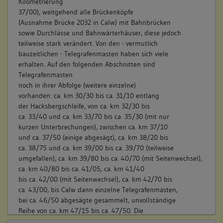
Betroffene Gebäudeteile:
Kilometrierung
37/00), weitgehend alle Brückenköpfe
keine
(Ausnahme Brücke 2032 in Calw) mit Bahnbrücken
Konstruktionsdetail:
sowie Durchlässe und Bahnwärterhäuser, diese jedoch
Verwendete Materialien
teilweise stark verändert. Von den - vermutlich
Wellblech
bauzeitlichen - Telegrafenmasten haben sich viele
erhalten. Auf den folgenden Abschnitten sind
Telegrafenmasten
Abbildungsnachweis
noch in ihrer Abfolge (weitere einzelne)
3. Bauphase:
vorhanden: ca. km 30/30 bis ca. 31/10 entlang
(1925 - 1945)
der Hacksbergschleife, von ca. km 32/30 bis
3. Bauphase und Epoche II (allg. BE): Betonbauwerk für
ca. 33/40 und ca. km 33/70 bis ca. 35/30 (mit nur
Wärterbude auf westlichem Damm bei Weil der Stadt (km
kurzen Unterbrechungen), zwischen ca. km 37/10
27/00) und 1938 unter Geheimhaltung errichtetes
und ca. 37/50 (einige abgesägt), ca. km 38/20 bis
Behelfsstellwerk in Ostelsheim bei km 33/05. Die Strecke war
ca. 38/75 und ca. km 39/00 bis ca. 39/70 (teilweise
als „kriegswichtig“ eingestuft worden und sollte
umgefallen), ca. km 39/80 bis ca. 40/70 (mit Seitenwechsel),
Versorgungszwecke übernehmen. Die Schienen zeigen -
ca. km 40/80 bis ca. 41/05, ca. km 41/40
vorallem im Bereich Althengstett - Datierungen aus den
Abbildungsnachweis
bis ca. 42/00 (mit Seitenwechsel), ca. km 42/70 bis
letzten 1920er bis in die 1950er Jahren.
ca. 43/00, bis Calw dann einzelne Telegrafenmasten,
bei ca. 46/50 abgesägte gesammelt, unvollständige
Betroffene Gebäudeteile:
Reihe von ca. km 47/15 bis ca. 47/50. Die
keine
vollständigste, am besten erhaltene Reihe dürfte