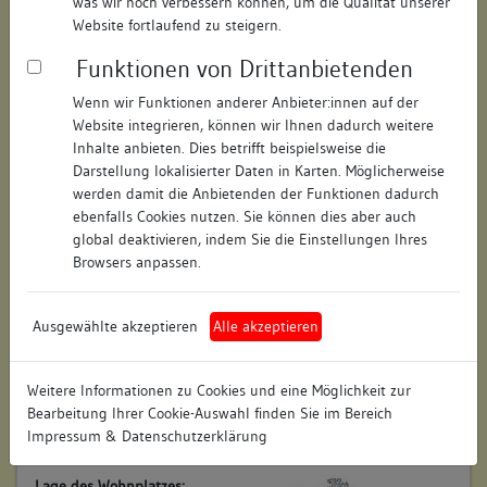
was wir noch verbessern können, um die Qualität unserer
Objektdaten
Website fortlaufend zu steigern.
Straße:
keine
Funktionen von Drittanbietenden
Hausnummer:
keine
Wenn wir Funktionen anderer Anbieter:innen auf der
Website integrieren, können wir Ihnen dadurch weitere
Postleitzahl:
keine
Inhalte anbieten. Dies betrifft beispielsweise die
Darstellung lokalisierter Daten in Karten. Möglicherweise
Stadt-Teilort:
keine
werden damit die Anbietenden der Funktionen dadurch
ebenfalls Cookies nutzen. Sie können dies aber auch
global deaktivieren, indem Sie die Einstellungen Ihres
Regierungsbezirk:
Karlsruhe
Browsers anpassen.
Kreis:
Calw (Landkreis)
Wohnplatzschlüssel:
8235085000
Ausgewählte akzeptieren
Alle akzeptieren
Flurstücknummer:
diverse
Weitere Informationen zu Cookies und eine Möglichkeit zur
Historischer Straßenname:
keiner
Bearbeitung Ihrer Cookie-Auswahl finden Sie im Bereich
Impressum & Datenschutzerklärung
Historische Gebäudenummer:
keine
Lage des Wohnplatzes: