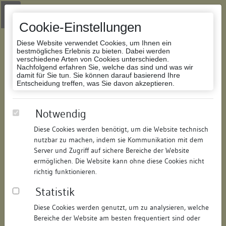
Zur Navigation springen
Zum Inhalt der Website springen
Login
|
Schriftgröße anpassen
|
Kontakt
|
Handbuch
|
Impressum
& Datenschutzerklärung
Cookie-Einstellungen
Diese Website verwendet Cookies, um Ihnen ein
bestmögliches Erlebnis zu bieten. Dabei werden
verschiedene Arten von Cookies unterschieden.
Nachfolgend erfahren Sie, welche das sind und was wir
Datenbank Bauforschung/Restaurierung
damit für Sie tun. Sie können darauf basierend Ihre
Entscheidung treffen, was Sie davon akzeptieren.
Wohnhaus
Notwendig
Diese Cookies werden benötigt, um die Website technisch
ID:
164573796912
/
Datum:
06.02.2012
nutzbar zu machen, indem sie Kommunikation mit dem
Datenbestand:
Bauforschung
Server und Zugriff auf sichere Bereiche der Website
ermöglichen. Die Website kann ohne diese Cookies nicht
Als PDF herunterladen:
richtig funktionieren.
Alle Inhalte dieser Seite:
/
Statistik
Objektdaten
Diese Cookies werden genutzt, um zu analysieren, welche
Bereiche der Website am besten frequentiert sind oder
Straße:
Rosgartenstraße