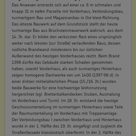
Das Anwesen erstreckt sich auf einer ca. 6 m schmalen und
knapp 31 m tiefen Parzelle mit Vorderhaus, Verbindungsbau,
turmartigem Bau und Magazinanbau in Ost-West-Richtung.
Das älteste Bauwerk auf dem Grundstück stellt der heute
turmartige Bau aus Bruchsteinmauerwerk wahrsch. aus dem
14. Jh. dar. Er bildet den verkürzten Rest eines ursprünglich
weiter nach Westen (zur Straße) verlaufenden Baus, dessen
südliche Brandwand mindestens bis zur östlichen
Außenwand des heutigen Vorderhauses reicht. Beim Brand
1398 dürfte das Gebäude starken Schaden genommen
haben, sowohl Vorderhaus, als auch turmartiges Hinterhaus
zeigen homogene Dachwerke von um 1400 (1397-98 d). In
einer dritten mittelalterlichen Phase (15./16. Jh.) wurden
beide Bauwerke für eine hochwertige Wohnnutzung
hergerichtet (vgl. Bretterbalkendecken Stuben, Ausmalung
im Vorderhaus und Turm). Im 18. Jh. entstand die heutige
Geschossunterteilung im turmartigen Hinterhaus sowie Teile
der Raumunterteilung im Vorderhaus mit Treppenanlage.
Der Verbindungsbau I zwischen Vorderhaus und Hinterhaus
wurde in der 1. Hälfte des 19. Jh. eingefügt und zugleich die
Straßenfassade klassizistisch überformt. In der 2. Hälfte des