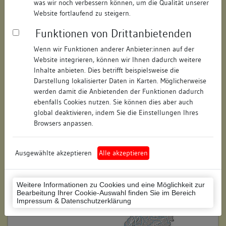
was wir noch verbessern können, um die Qualität unserer
Hausnummer:
19
Website fortlaufend zu steigern.
Funktionen von Drittanbietenden
Postleitzahl:
78462
Wenn wir Funktionen anderer Anbieter:innen auf der
Stadt-Teilort:
Konstanz
Website integrieren, können wir Ihnen dadurch weitere
Inhalte anbieten. Dies betrifft beispielsweise die
Regierungsbezirk:
Freiburg
Darstellung lokalisierter Daten in Karten. Möglicherweise
werden damit die Anbietenden der Funktionen dadurch
Kreis:
Konstanz (Landkreis)
ebenfalls Cookies nutzen. Sie können dies aber auch
global deaktivieren, indem Sie die Einstellungen Ihres
Wohnplatzschlüssel:
8335043012
Browsers anpassen.
Flurstücknummer:
keine
Ausgewählte akzeptieren
Alle akzeptieren
Historischer Straßenname:
keiner
Historische Gebäudenummer:
keine
Weitere Informationen zu Cookies und eine Möglichkeit zur
Bearbeitung Ihrer Cookie-Auswahl finden Sie im Bereich
Lage des Wohnplatzes:
Impressum & Datenschutzerklärung