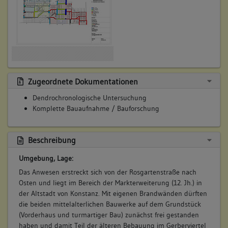
Siedlung
Stadt
Bauwerkstyp:
Wohnbauten
Wohn- und Geschäftshaus
Konstruktionsdetail:
Zugeordnete Dokumentationen
Dachform
Dendrochronologische Untersuchung
Pultdach
Komplette Bauaufnahme / Bauforschung
Satteldach mit Schopfwalm (Krüppelwalm)
Beschreibung
3. Bauphase:
Umgebung, Lage:
(1400 - 1700)
Das Anwesen erstreckt sich von der Rosgartenstraße nach
Ausstattung Vorderhaus und turmartiges Hinterhaus für eine
Osten und liegt im Bereich der Markterweiterung (12. Jh.) in
gehobenen Wohnnutzung in den oberen Geschossen mit
der Altstadt von Konstanz. Mit eigenen Brandwänden dürften
Ausmalung, Bretterbalkendecken, Bohlenstuben.
die beiden mittelalterlichen Bauwerke auf dem Grundstück
(Vorderhaus und turmartiger Bau) zunächst frei gestanden
Betroffene Gebäudeteile:
haben und damit Teil der älteren Bebauung im Gerberviertel