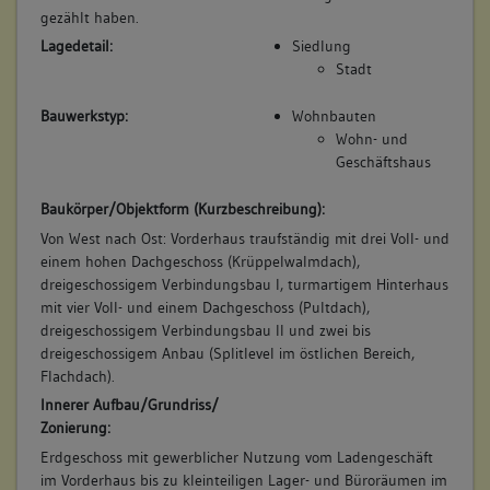
Obergeschoss(e)
gezählt haben.
Lagedetail:
Siedlung
Stadt
4. Bauphase:
(1700 - 1800)
Bauwerkstyp:
Wohnbauten
Wohn- und
Neuordnung der horizontalen Teilung des Turms zur
Geschäftshaus
Schaffung von weiteren Räumen und Einzug von
Trennwänden im 1. und 2. OG Vorderhaus mit Neuerrichtung
Baukörper/Objektform (Kurzbeschreibung):
der Hoffassade in Fachwerk ab dem 1. OG aufwärts.
Von West nach Ost: Vorderhaus traufständig mit drei Voll- und
Betroffene Gebäudeteile:
einem hohen Dachgeschoss (Krüppelwalmdach),
Obergeschoss(e)
dreigeschossigem Verbindungsbau I, turmartigem Hinterhaus
mit vier Voll- und einem Dachgeschoss (Pultdach),
dreigeschossigem Verbindungsbau II und zwei bis
dreigeschossigem Anbau (Splitlevel im östlichen Bereich,
5. Bauphase:
Flachdach).
(1800 - 1850)
Innerer Aufbau/Grundriss/
Klassizistische Neufassung der Straßenfassade und Einfügen
Zonierung:
des heutigen Verbindungsbaus I, mit Abtrennung von Fluren
Erdgeschoss mit gewerblicher Nutzung vom Ladengeschäft
im Hinterhaus.
im Vorderhaus bis zu kleinteiligen Lager- und Büroräumen im
Betroffene Gebäudeteile: