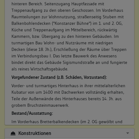
hinteren Bereich. Seitenzugang Hauptfassade mit
Erdgeschoss
Treppenaufgang zu den oberen Geschossen. Im Vorderhaus
Obergeschoss(e)
Raumteilungen zur Wohnnutzung, straßenseitig Stuben mit
Balkenbohlendecken ("Konstanzer Bühne") im 1. und 2. OG,
Küche und Treppenaufgang im Mittelbereich, rückwärtig
Kammern, bzw. Übergang zu den hinteren Gebäuden. Im
6. Bauphase:
turmartigen Bau Wohn- und Nutzräume mit niedrigen
(1850 - 1900)
Decken (diese 18. Jh.), Erschließung der Räume über Treppen
Errichtung Wirtschaftsgebäude anstelle Holzschuppen aus
im Verbindungsbau I. Das letzte Bauwerk des Anwesens
Fachwerk am östlichen Ende mit Verbindungsbau II im
bindet direkt das Gebäude Sigismundstraße an und fungierte
Übergang.
als reines Wirtschaftsgebäude.
Betroffene Gebäudeteile:
Vorgefundener Zustand (z.B. Schäden, Vorzustand):
Anbau
Vorder- und turmartiges Hinterhaus in ihrer mittelalterlichen
Kubatur von um 1400 mit Dachwerken vollständig erhalten,
Teile der Außenwände des Hinterhauses bereits 14. Jh. aus
grobem Bruchsteinmauerwerk.
7. Bauphase:
Bestand/Ausstattung:
(1850 - 2000)
Im Vorderhaus Bretterbalkendecken (im 2. OG gewölbt und
Umbauten im Erdgeschoss (Backofen, Cafe, Ladengeschäft,
zur Fassade hin ansteigend) sowie Reste mittelalterlicher
Nebenräume).
Konstruktionen
Wandmalerei (Bogenfries). Im turmartigen Hinterhaus
Betroffene Gebäudeteile: