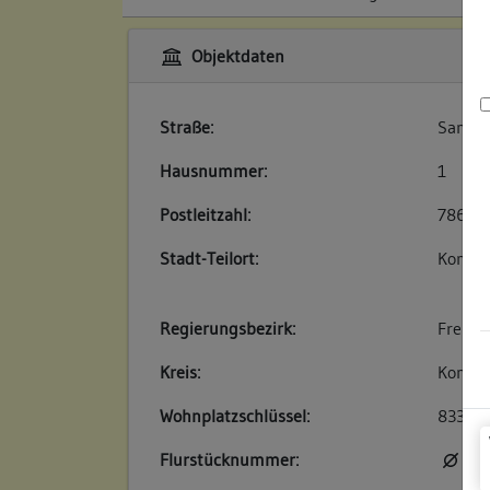
Objektdaten
Straße:
Sankt-
Hausnummer:
1
Postleitzahl:
78642
Stadt-Teilort:
Konsta
Regierungsbezirk:
Freibu
Kreis:
Konsta
Wohnplatzschlüssel:
83350
Flurstücknummer:
kei