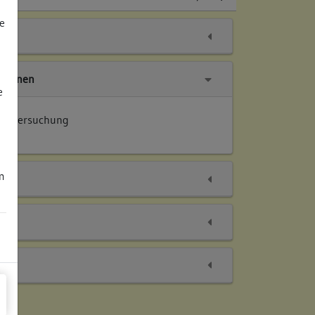
e
tionen
e
 Untersuchung
m