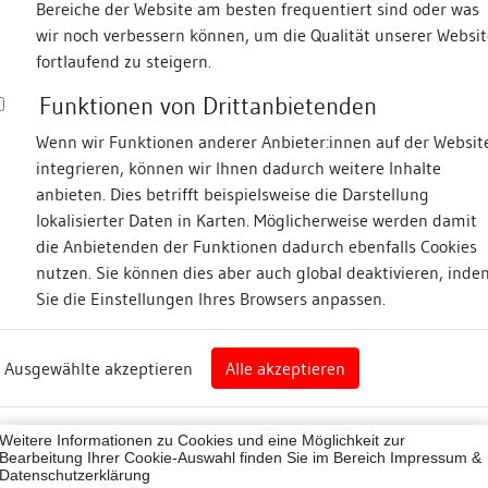
Bereiche der Website am besten frequentiert sind oder was
wir noch verbessern können, um die Qualität unserer Websit
Fotos
fortlaufend zu steigern.
Funktionen von Drittanbietenden
Zugeordnete Dokumenta
Johann-Gasse
Wenn wir Funktionen anderer Anbieter:innen auf der Websit
integrieren, können wir Ihnen dadurch weitere Inhalte
Dendrochronologische
anbieten. Dies betrifft beispielsweise die Darstellung
lokalisierter Daten in Karten. Möglicherweise werden damit
die Anbietenden der Funktionen dadurch ebenfalls Cookies
nz
nutzen. Sie können dies aber auch global deaktivieren, inde
Beschreibung
Sie die Einstellungen Ihres Browsers anpassen.
rg
Konstruktionen
Ausgewählte akzeptieren
Alle akzeptieren
nz (Landkreis)
Quick-Response-Code
43012
Weitere Informationen zu Cookies und eine Möglichkeit zur
ne
Bearbeitung Ihrer Cookie-Auswahl finden Sie im Bereich
Impressum &
Datenschutzerklärung