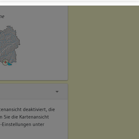
ner
ne
enansicht deaktiviert, die
n Sie die Kartenansicht
e-Einstellungen unter