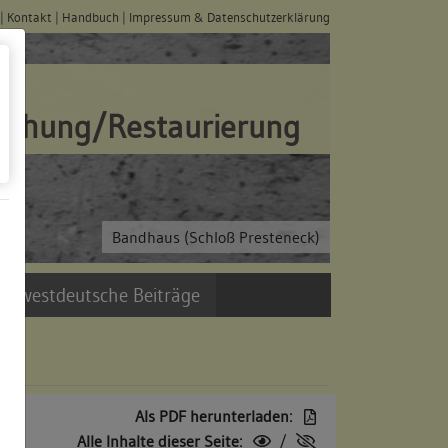
|
Kontakt
|
Handbuch
|
Impressum & Datenschutzerklärung
schung/Restaurierung
Bandhaus (Schloß Presteneck)
üdwestdeutsche Beiträge
Als PDF herunterladen:
Alle Inhalte dieser Seite:
/