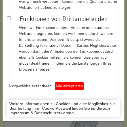
was wir noch verbessern können, um die Qualität unserer
Hausnummer:
38
Website fortlaufend zu steigern.
Funktionen von Drittanbietenden
Postleitzahl:
78462
Wenn wir Funktionen anderer Anbieter:innen auf der
Stadt-Teilort:
Konstanz
Website integrieren, können wir Ihnen dadurch weitere
Inhalte anbieten. Dies betrifft beispielsweise die
Regierungsbezirk:
Freiburg
Darstellung lokalisierter Daten in Karten. Möglicherweise
werden damit die Anbietenden der Funktionen dadurch
Kreis:
Konstanz (Landkreis)
ebenfalls Cookies nutzen. Sie können dies aber auch
global deaktivieren, indem Sie die Einstellungen Ihres
Wohnplatzschlüssel:
8335043012
Browsers anpassen.
Flurstücknummer:
keine
Ausgewählte akzeptieren
Alle akzeptieren
Historischer Straßenname:
keiner
Historische Gebäudenummer:
keine
Weitere Informationen zu Cookies und eine Möglichkeit zur
Bearbeitung Ihrer Cookie-Auswahl finden Sie im Bereich
Lage des Wohnplatzes:
Impressum & Datenschutzerklärung