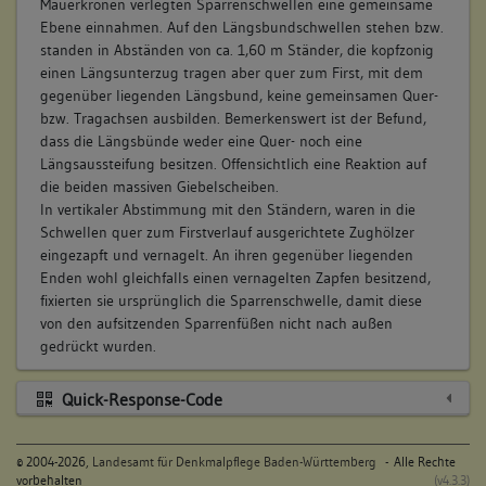
Mauerkronen verlegten Sparrenschwellen eine gemeinsame
Ebene einnahmen. Auf den Längsbundschwellen stehen bzw.
standen in Abständen von ca. 1,60 m Ständer, die kopfzonig
einen Längsunterzug tragen aber quer zum First, mit dem
gegenüber liegenden Längsbund, keine gemeinsamen Quer-
bzw. Tragachsen ausbilden. Bemerkenswert ist der Befund,
dass die Längsbünde weder eine Quer- noch eine
Längsaussteifung besitzen. Offensichtlich eine Reaktion auf
die beiden massiven Giebelscheiben.
In vertikaler Abstimmung mit den Ständern, waren in die
Schwellen quer zum Firstverlauf ausgerichtete Zughölzer
eingezapft und vernagelt. An ihren gegenüber liegenden
Enden wohl gleichfalls einen vernagelten Zapfen besitzend,
fixierten sie ursprünglich die Sparrenschwelle, damit diese
von den aufsitzenden Sparrenfüßen nicht nach außen
gedrückt wurden.
Quick-Response-Code
©
2004-2026,
Landesamt für Denkmalpflege Baden-Württemberg
- Alle Rechte
vorbehalten
(v4.3.3)