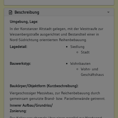
3. Bauphase:
Beschreibung
(1330)
Umgebung, Lage:
Kurz nach 1330 (d) wurde das Gebäude um eine auffallend
hohe Etage aufgestockt und mit dem heute noch
In der Konstanzer Altstadt gelegen, mit der Westtraufe zur
vorhandenen Dachwerk eingedeckt. Ob damit auch eine
Wessenbergstraße ausgerichtet und Bestandteil einer in
partielle Wohnnutzung verbunden war, ist ungewiss.
Nord-Südrichtung orientierten Reihenbebauung.
Betroffene Gebäudeteile:
Lagedetail:
Siedlung
Stadt
Obergeschoss(e)
Dachgeschoss(e)
Bauwerkstyp:
Wohnbauten
Wohn- und
Geschäftshaus
Baukörper/Objektform (Kurzbeschreibung):
Viergeschossiger Massivbau, zur Reichenbebauung durch
gemeinsam genutzte Brand- bzw. Parzellenwände getrennt.
Innerer Aufbau/Grundriss/
Zonierung: