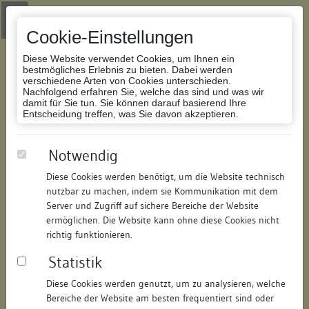
Zur Navigation springen
Zum Inhalt der Website springen
Login
|
Schriftgröße anpassen
|
Kontakt
|
Handbuch
|
Impressum
& Datenschutzerklärung
Cookie-Einstellungen
Diese Website verwendet Cookies, um Ihnen ein
bestmögliches Erlebnis zu bieten. Dabei werden
verschiedene Arten von Cookies unterschieden.
Nachfolgend erfahren Sie, welche das sind und was wir
Datenbank Bauforschung/Restaurierung
damit für Sie tun. Sie können darauf basierend Ihre
Entscheidung treffen, was Sie davon akzeptieren.
Wohn- und Geschäftshaus
Notwendig
Diese Cookies werden benötigt, um die Website technisch
ID:
151378273016
/
Datum:
24.10.2025
nutzbar zu machen, indem sie Kommunikation mit dem
Datenbestand:
Bauforschung
Server und Zugriff auf sichere Bereiche der Website
ermöglichen. Die Website kann ohne diese Cookies nicht
Als PDF herunterladen:
richtig funktionieren.
Alle Inhalte dieser Seite:
/
Statistik
Objektdaten
Diese Cookies werden genutzt, um zu analysieren, welche
Bereiche der Website am besten frequentiert sind oder
Straße:
Wessenbergstraße