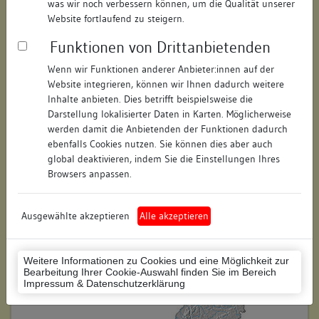
was wir noch verbessern können, um die Qualität unserer
Hausnummer:
16
Website fortlaufend zu steigern.
Funktionen von Drittanbietenden
Postleitzahl:
78464
Wenn wir Funktionen anderer Anbieter:innen auf der
Stadt-Teilort:
Konstanz
Website integrieren, können wir Ihnen dadurch weitere
Inhalte anbieten. Dies betrifft beispielsweise die
Regierungsbezirk:
Freiburg
Darstellung lokalisierter Daten in Karten. Möglicherweise
werden damit die Anbietenden der Funktionen dadurch
Kreis:
Konstanz (Landkreis)
ebenfalls Cookies nutzen. Sie können dies aber auch
global deaktivieren, indem Sie die Einstellungen Ihres
Wohnplatzschlüssel:
8335043012
Browsers anpassen.
Flurstücknummer:
keine
Ausgewählte akzeptieren
Alle akzeptieren
Historischer Straßenname:
keiner
Historische Gebäudenummer:
keine
Weitere Informationen zu Cookies und eine Möglichkeit zur
Bearbeitung Ihrer Cookie-Auswahl finden Sie im Bereich
Lage des Wohnplatzes:
Impressum & Datenschutzerklärung