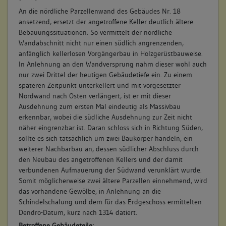
An die nördliche Parzellenwand des Gebäudes Nr. 18
ansetzend, ersetzt der angetroffene Keller deutlich ältere
Bebauungssituationen. So vermittelt der nördliche
Wandabschnitt nicht nur einen südlich angrenzenden,
anfänglich kellerlosen Vorgängerbau in Holzgerüstbauweise.
In Anlehnung an den Wandversprung nahm dieser wohl auch
nur zwei Drittel der heutigen Gebäudetiefe ein. Zu einem
späteren Zeitpunkt unterkellert und mit vorgesetzter
Nordwand nach Osten verlängert, ist er mit dieser
Ausdehnung zum ersten Mal eindeutig als Massivbau
erkennbar, wobei die südliche Ausdehnung zur Zeit nicht
näher eingrenzbar ist. Daran schloss sich in Richtung Süden,
sollte es sich tatsächlich um zwei Baukörper handeln, ein
weiterer Nachbarbau an, dessen südlicher Abschluss durch
den Neubau des angetroffenen Kellers und der damit
verbundenen Aufmauerung der Südwand verunklärt wurde.
Somit möglicherweise zwei ältere Parzellen einnehmend, wird
das vorhandene Gewölbe, in Anlehnung an die
Schindelschalung und dem für das Erdgeschoss ermittelten
Dendro-Datum, kurz nach 1314 datiert.
Betroffene Gebäudeteile: