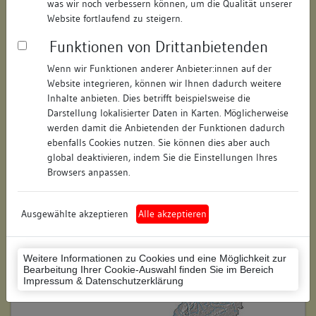
was wir noch verbessern können, um die Qualität unserer
Hausnummer:
9
Website fortlaufend zu steigern.
Funktionen von Drittanbietenden
Postleitzahl:
78462
Wenn wir Funktionen anderer Anbieter:innen auf der
Stadt-Teilort:
Konstanz
Website integrieren, können wir Ihnen dadurch weitere
Inhalte anbieten. Dies betrifft beispielsweise die
Regierungsbezirk:
Freiburg
Darstellung lokalisierter Daten in Karten. Möglicherweise
werden damit die Anbietenden der Funktionen dadurch
Kreis:
Konstanz (Landkreis)
ebenfalls Cookies nutzen. Sie können dies aber auch
global deaktivieren, indem Sie die Einstellungen Ihres
Wohnplatzschlüssel:
8335043012
Browsers anpassen.
Flurstücknummer:
228
Ausgewählte akzeptieren
Alle akzeptieren
Historischer Straßenname:
keiner
Historische Gebäudenummer:
keine
Weitere Informationen zu Cookies und eine Möglichkeit zur
Bearbeitung Ihrer Cookie-Auswahl finden Sie im Bereich
Lage des Wohnplatzes:
Impressum & Datenschutzerklärung