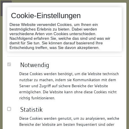
Zur Navigation springen
Zum Inhalt der Website springen
Login
|
Schriftgröße anpassen
|
Kontakt
|
Handbuch
|
Impressum
& Datenschutzerklärung
Cookie-Einstellungen
Diese Website verwendet Cookies, um Ihnen ein
bestmögliches Erlebnis zu bieten. Dabei werden
verschiedene Arten von Cookies unterschieden.
Nachfolgend erfahren Sie, welche das sind und was wir
Datenbank Bauforschung/Restaurierung
damit für Sie tun. Sie können darauf basierend Ihre
Entscheidung treffen, was Sie davon akzeptieren.
Haus zum hinteren Tanz
Notwendig
Diese Cookies werden benötigt, um die Website technisch
ID:
151316049143
/
Datum:
26.06.2008
nutzbar zu machen, indem sie Kommunikation mit dem
Datenbestand:
Bauforschung
Server und Zugriff auf sichere Bereiche der Website
ermöglichen. Die Website kann ohne diese Cookies nicht
Als PDF herunterladen:
richtig funktionieren.
Alle Inhalte dieser Seite:
/
Statistik
Objektdaten
Diese Cookies werden genutzt, um zu analysieren, welche
Bereiche der Website am besten frequentiert sind oder
Straße:
Hofhalde